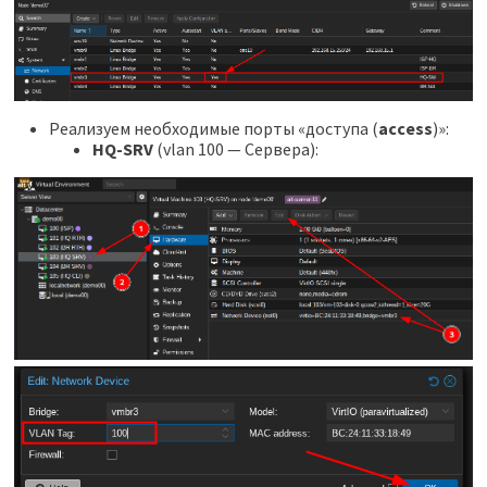
Реализуем необходимые порты «доступа (
access
)»:
HQ-SRV
(vlan 100 — Сервера):