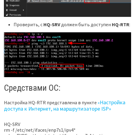
Проверить, с
HQ-SRV
должен быть доступен
HQ-RTR
:
Средствами ОС:
Настройка
Настройка HQ-RTR представлена в пункте
«
доступа к Интернет, на маршрутизаторе ISP»
HQ-SRV
rm -f /etc/net/ifaces/enp7s1/ipv4*