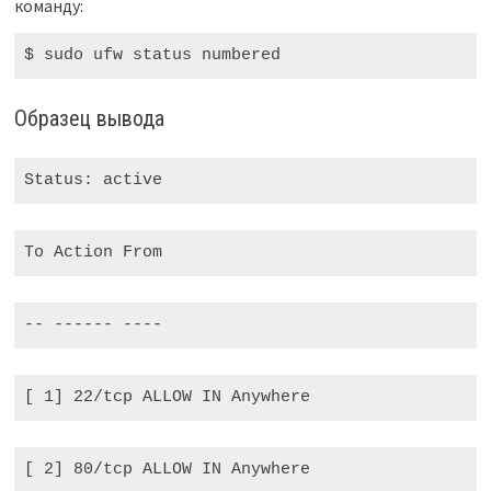
команду:
$ sudo
 ufw status numbered
Образец вывода
Status: active
To Action From
--
------
----
[ 
1
] 
22
/tcp ALLOW IN Anywhere
[ 
2
] 
80
/tcp ALLOW IN Anywhere