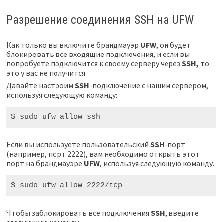
Разрешение соединения SSH на UFW
Как только вы включите брандмауэр
UFW
, он будет
блокировать все входящие подключения, и если вы
попробуете подключится к своему серверу через
SSH,
то
это у вас не получится.
Давайте настроим
SSH
-подключение с нашим сервером,
используя следующую команду:
$ sudo
 ufw allow 
ssh
Если вы используете пользовательский
SSH
-порт
(например, порт 2222), вам необходимо открыть этот
порт на брандмауэре
UFW
, используя следующую команду.
$ sudo
 ufw allow 
2222
/tcp
Чтобы заблокировать все подключения
SSH
, введите