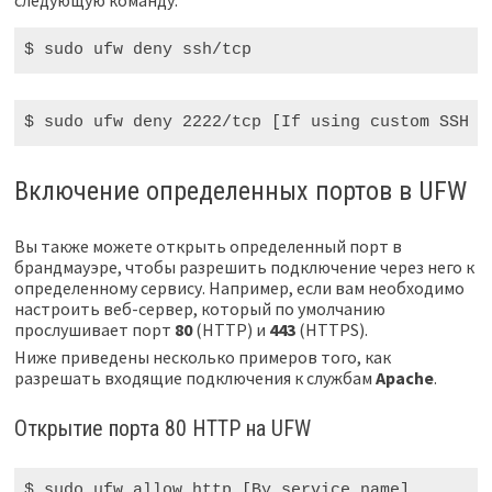
следующую команду.
$ sudo
 ufw deny 
ssh
/tcp
$ sudo
 ufw deny 
2222
/tcp [If using custom SSH p
Включение определенных портов в UFW
Вы также можете открыть определенный порт в
брандмауэре, чтобы разрешить подключение через него к
определенному сервису. Например, если вам необходимо
настроить веб-сервер, который по умолчанию
прослушивает порт
80
(HTTP) и
443
(HTTPS).
Ниже приведены несколько примеров того, как
разрешать входящие подключения к службам
Apache
.
Открытие порта 80 HTTP на UFW
$ sudo
 ufw allow http [By 
service
 name]