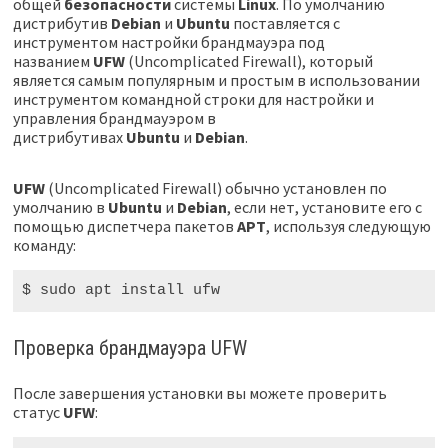
общей
безопасности
системы
Linux
. По умолчанию
дистрибутив
Debian
и
Ubuntu
поставляется с
инструментом настройки брандмауэра под
названием
UFW
(Uncomplicated Firewall), который
является самым популярным и простым в использовании
инструментом командной строки для настройки и
управления брандмауэром в
дистрибутивах
Ubuntu
и
Debian
.
UFW
(Uncomplicated Firewall) обычно установлен по
умолчанию в
Ubuntu
и
Debian
, если нет, установите его с
помощью диспетчера пакетов
APT
, используя следующую
команду:
$ sudo
 apt install ufw
Проверка брандмауэра UFW
После завершения установки вы можете проверить
статус
UFW
: