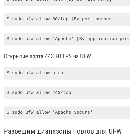
$ sudo
 ufw allow 
80
/tcp [By port number]
$ sudo
 ufw allow 
'Apache'
 [By application profi
Открытие порта 443 HTTPS на UFW
$ sudo
 ufw allow http
$ sudo
 ufw allow 
443
/tcp
$ sudo
 ufw allow 
'Apache Secure'
Разрешим диапазоны портов для UFW