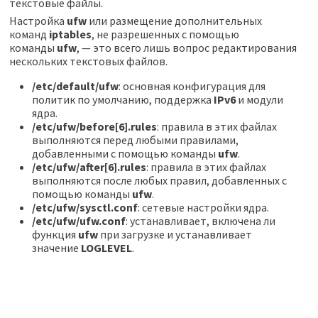
текстовые файлы.
Настройка
ufw
или размещение дополнительных
команд
iptables
, не разрешенных с помощью
команды
ufw
, — это всего лишь вопрос редактирования
нескольких текстовых файлов.
/etc/default/ufw
: основная конфигурация для
политик по умолчанию, поддержка
IPv6
и модули
ядра.
/etc/ufw/before[6].rules
: правила в этих файлах
выполняются перед любыми правилами,
добавленными с помощью команды
ufw
.
/etc/ufw/after[6].rules
: правила в этих файлах
выполняются после любых правил, добавленных с
помощью команды
ufw
.
/etc/ufw/sysctl.conf
: сетевые настройки ядра.
/etc/ufw/ufw.conf
: устанавливает, включена ли
функция
ufw
при загрузке и устанавливает
значение
LOGLEVEL
.