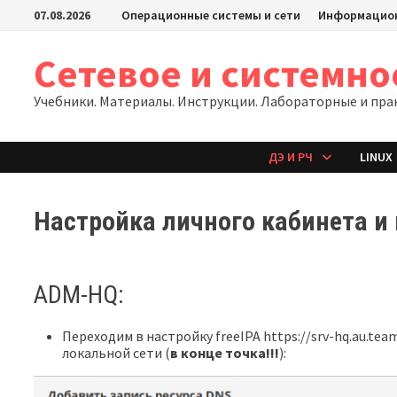
Перейти
07.08.2026
Операционные системы и сети
Информацион
к
содержимому
Сетевое и системн
Учебники. Материалы. Инструкции. Лабораторные и пра
ДЭ И РЧ
LINUX
Настройка личного кабинета и
ADM-HQ:
Переходим в настройку freeIPA https://srv-hq.au.t
локальной сети (
в конце точка!!!
):