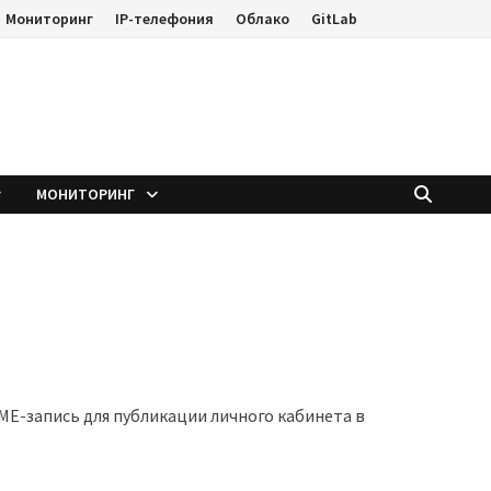
Мониторинг
IP-телефония
Облако
GitLab
е
МОНИТОРИНГ
AME-запись для публикации личного кабинета в