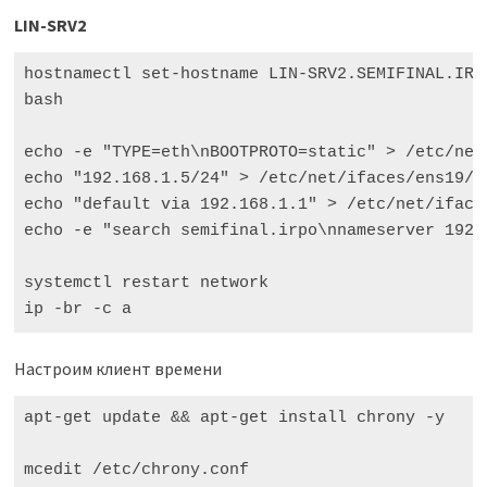
LIN-SRV2
hostnamectl set-hostname LIN-SRV2.SEMIFINAL.IRPO
bash

echo -e "TYPE=eth\nBOOTPROTO=static" > /etc/net/
echo "192.168.1.5/24" > /etc/net/ifaces/ens19/ip
echo "default via 192.168.1.1" > /etc/net/ifaces
echo -e "search semifinal.irpo\nnameserver 192.
systemctl restart network

ip -br -c a
Настроим клиент времени
apt-get update && apt-get install chrony -y

mcedit /etc/chrony.conf
