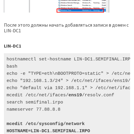
После этого должны начать добавляться записи в домен с
LIN-DC1
LIN-DC1
hostnamectl set-hostname LIN-DC1.SEMIFINAL.IRPO

bash

echo -e "TYPE=eth\nBOOTPROTO=static" > /etc/net/
echo "192.168.1.3/24" > /etc/net/ifaces/ens19/ip
echo "default via 192.168.1.1" > /etc/net/ifaces
mcedit /etc/net/ifaces/
ens19
/resolv.conf

search semifinal.irpo

nameserver 77.88.8.8

mcedit /etc/sysconfig/network
HOSTNAME=LIN-DC1.SEMIFINAL.IRPO