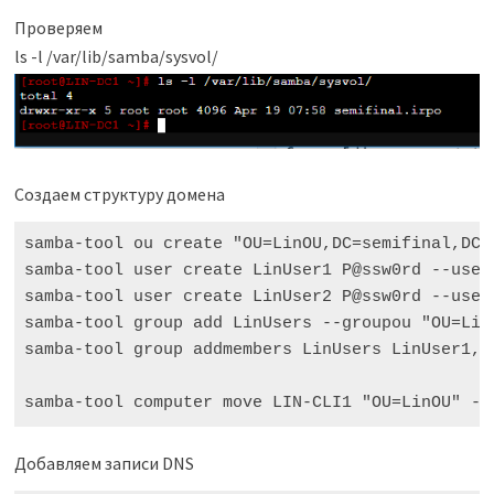
Проверяем
ls -l /var/lib/samba/sysvol/
Создаем структуру домена
samba-tool ou create "OU=LinOU,DC=semifinal,DC=i
samba-tool user create LinUser1 P@ssw0rd --user
samba-tool user create LinUser2 P@ssw0rd --user
samba-tool group add LinUsers --groupou "OU=LinO
samba-tool group addmembers LinUsers LinUser1,Li
samba-tool computer move LIN-CLI1 "OU=LinOU" -U
Добавляем записи DNS