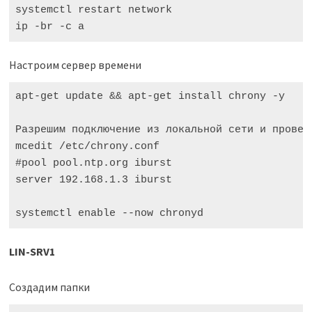
systemctl restart network

ip -br -c a
Настроим сервер времени
apt-get update && apt-get install chrony -y

Разрешим подключение из локальной сети и провери
mcedit /etc/chrony.conf

#pool pool.ntp.org iburst

server 192.168.1.3 iburst

systemctl enable --now chronyd
LIN-SRV1
Создадим папки