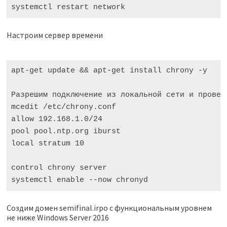
systemctl restart network
Настроим сервер времени
apt-get update && apt-get install chrony -y

Разрешим подключение из локальной сети и провери
mcedit /etc/chrony.conf

allow 192.168.1.0/24

pool pool.ntp.org iburst

local stratum 10

control chrony server

systemctl enable --now chronyd
Создим домен semifinal.irpo с функциональным уровнем
не ниже Windows Server 2016