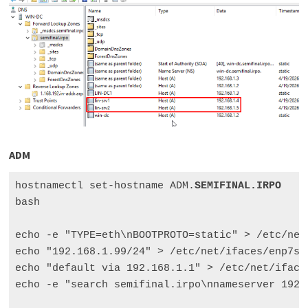
ADM
hostnamectl set-hostname ADM.
SEMIFINAL.IRPO
bash 

echo -e "TYPE=eth\nBOOTPROTO=static" > /etc/net/
echo "192.168.1.99/24" > /etc/net/ifaces/enp7s1/
echo "default via 192.168.1.1" > /etc/net/ifaces
echo -e "search semifinal.irpo\nnameserver 192.