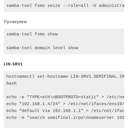
samba-tool fsmo seize --role=all -U administrat
Проверяем
samba-tool fsmo show

samba-tool domain level show
LIN-SRV1
hostnamectl set-hostname LIN-SRV1.SEMIFINAL.IRPO
bash

echo -e "TYPE=eth\nBOOTPROTO=static" > /etc/net/
echo "192.168.1.4/24" > /etc/net/ifaces/ens19/ip
echo "default via 192.168.1.1" > /etc/net/ifaces
echo -e "search semifinal.irpo\nnameserver 192.