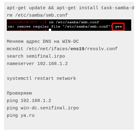
apt-get update && apt-get install task-samba-dc
Меняем адрес DNS на WIN-DC

mcedit /etc/net/ifaces/
ens19
/resolv.conf

search semifinal.irpo

nameserver 192.168.1.2

systemctl restart network

Проверяем

ping 192.168.1.2

ping win-dc.senifinal.irpo

ping ya.ru
