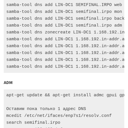
samba-tool dns add LIN-DC1 SEMIFINAL.IRPO web A
samba-tool dns add LIN-DC1 semifinal.irpo mon A
samba-tool dns add LIN-DC1 semifinal.irpo backu
samba-tool dns add LIN-DC1 semifinal.irpo adm A
samba-tool dns zonecreate LIN-DC1 1.168.192.in-
samba-tool dns add LIN-DC1 1.168.192.in-addr.ar
samba-tool dns add LIN-DC1 1.168.192.in-addr.ar
samba-tool dns add LIN-DC1 1.168.192.in-addr.ar
samba-tool dns add LIN-DC1 1.168.192.in-addr.ar
samba-tool dns add LIN-DC1 1.168.192.in-addr.ar
ADM
apt-get update && apt-get install admc gpui gpup
Оставим пока только 1 адрес DNS

mcedit /etc/net/ifaces/enp7s1/resolv.conf

search semifinal.irpo
