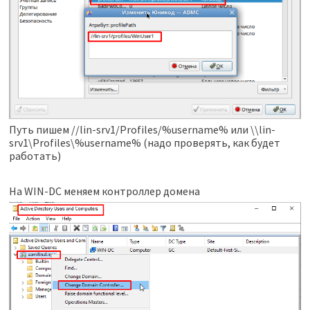
Путь пишем //lin-srv1/Profiles/%username% или \\lin-
srv1\Profiles\%username% (надо проверять, как будет
работать)
На WIN-DC меняем контроллер домена