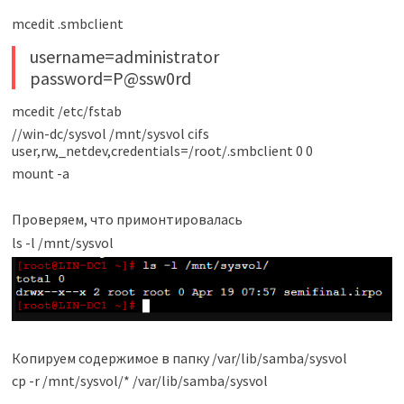
mcedit .smbclient
username=administrator
password=P@ssw0rd
mcedit /etc/fstab
//win-dc/sysvol /mnt/sysvol cifs
user,rw,_netdev,credentials=/root/.smbclient 0 0
mount -a
Проверяем, что примонтировалась
ls -l /mnt/sysvol
Копируем содержимое в папку /var/lib/samba/sysvol
cp -r /mnt/sysvol/* /var/lib/samba/sysvol