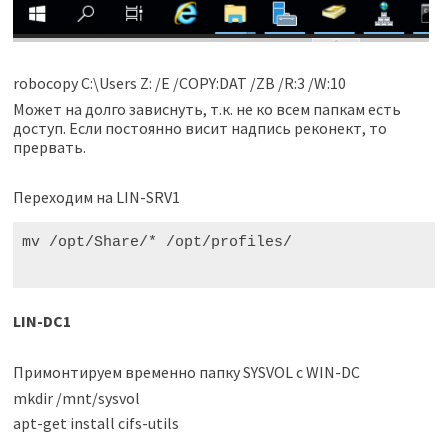
robocopy C:\Users Z: /E /COPY:DAT /ZB /R:3 /W:10
Может на долго зависнуть, т.к. не ко всем папкам есть
доступ. Если постоянно висит надпись реконект, то
прервать.
Переходим на LIN-SRV1
mv /opt/Share/* /opt/profiles/

LIN-DC1
Примонтируем временно папку SYSVOL с WIN-DC
mkdir /mnt/sysvol
apt-get install cifs-utils