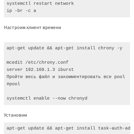
systemctl restart network

ip -br -c a
Настроим клиент времени
apt-get update && apt-get install chrony -y

mcedit /etc/chrony.conf

server 192.168.1.3 iburst

Пройти весь файл и закомментировать все pool

#pool

systemctl enable --now chronyd
Установим
apt-get update && apt-get install task-auth-ad-s