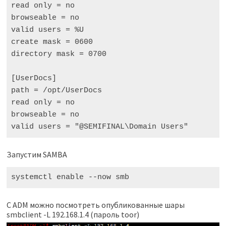
read only = no

browseable = no

valid users = %U

create mask = 0600

directory mask = 0700

[UserDocs]

path = /opt/UserDocs

read only = no

browseable = no

valid users = "@SEMIFINAL\Domain Users"
Запустим SAMBA
systemctl enable --now smb
С ADM можно посмотреть опубликованные шары
smbclient -L 192.168.1.4 (пароль toor)