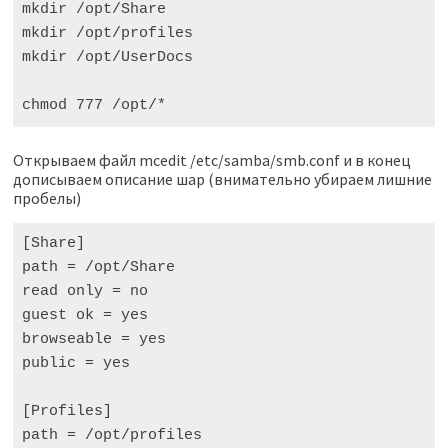
mkdir /opt/Share

mkdir /opt/profiles

mkdir /opt/UserDocs

chmod 777 /opt/*
Открываем файл mcedit /etc/samba/smb.conf и в конец
дописываем описание шар (внимательно убираем лишние
пробелы)
[Share]

path = /opt/Share

read only = no

guest ok = yes

browseable = yes

public = yes

[Profiles]

path = /opt/profiles
