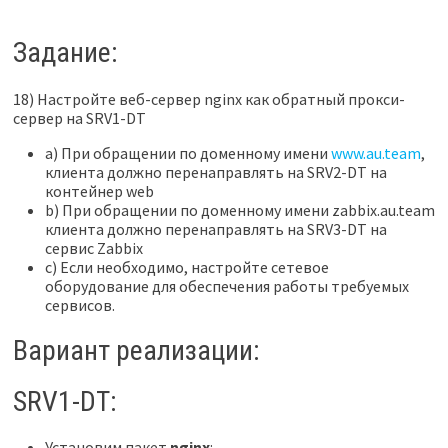
Задание:
18) Настройте веб-сервер nginx как обратный прокси-
сервер на SRV1-DT
a) При обращении по доменному имени
www.au.team
,
клиента должно перенаправлять на SRV2-DT на
контейнер web
b) При обращении по доменному имени zabbix.au.team
клиента должно перенаправлять на SRV3-DT на
сервис Zabbix
c) Если необходимо, настройте сетевое
оборудование для обеспечения работы требуемых
сервисов.
Вариант реализации:
SRV1-DT:
Установим пакет
nginx
: