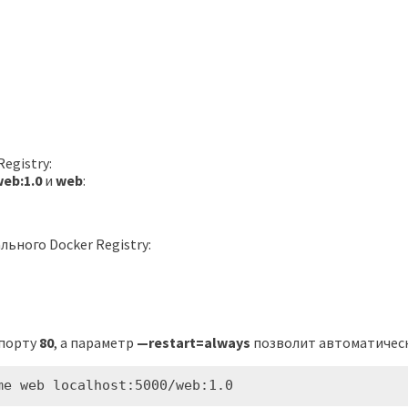
egistry:
web:1.0
и
web
:
льного Docker Registry:
 порту
80
, а параметр
—restart=always
позволит автоматическ
me web localhost:5000/web:1.0