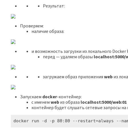
Результат:
Проверяем:
наличие образа:
и возможность загрузки из локального Docker R
перед — удаляем образы
localhost:5000/
загружаем образ приложения
web
из лока
Запускаем
docker
-контейнер:
с именем
web
из образа
localhost:5000/web:01
контейнер будет слушать сетевые запросы на
docker run -d -p 80:80 --restart=always --na