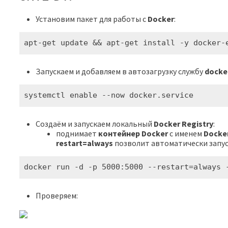
Установим пакет для работы с
Docker
:
apt-get update && apt-get install -y docker-
Запускаем и добавляем в автозагрузку службу
docke
systemctl enable --now docker.service
Создаём и запускаем локальный
Docker Registry
:
поднимает
контейнер Docker
с именем
Docke
restart=always
позволит автоматически запус
docker run -d -p 5000:5000 --restart=always 
Проверяем: