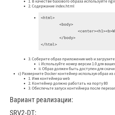
1. В качестве базового образа используйте ngin
2. Содержание index.html
<html>

	<body>

		<center><h1><b>WEB</b></h1></center>

	</body>

</html>
3. Соберите образ приложения web и загрузите 
i. Используйте номер версии 1.0 для ваш
ii. Образ должен быть доступен для ска
c) Разверните Docker контейнер используя образ из 
1. Имя контейнера web
2. Контейнер должно работать на порту 80
3. Обеспечьте запуск контейнера после перез
Вариант реализации:
SRV2-DT: