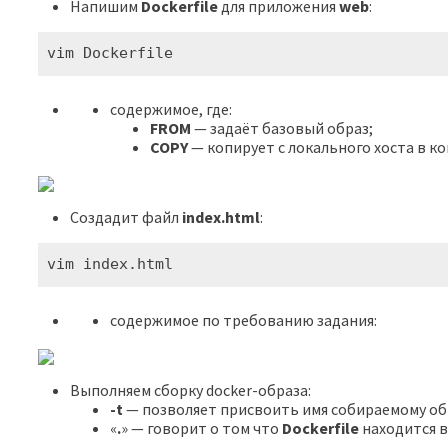
Напишим
Dockerfile
для приложения
web
:
vim Dockerfile
содержимое, где:
FROM
— задаёт базовый образ;
COPY
— копирует с локального хоста в к
Создадит файл
index.html
:
vim index.html
содержимое по требованию задания:
Выполняем сборку docker-образа:
-t
— позволяет присвоить имя собираемому об
«
.
» — говорит о том что
Dockerfile
находится в