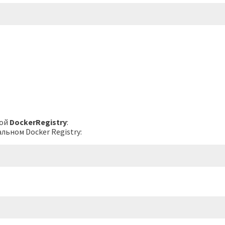
ной
DockerRegistry
:
льном Docker Registry: