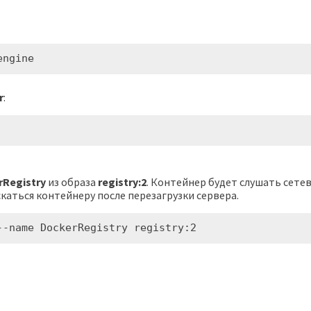
engine
r
:
rRegistry
из образа
registry:2
. Контейнер будет слушать сете
каться контейнеру после перезагрузки сервера.
--name DockerRegistry registry:2