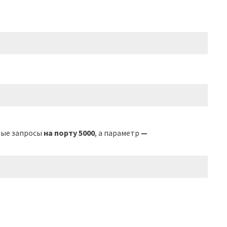
вые запросы
на порту 5000
, а параметр
—