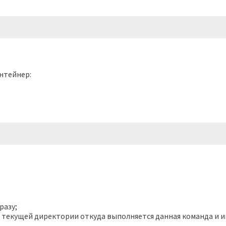
онтейнер:
разу;
 текущей директории откуда выполняется данная команда и 