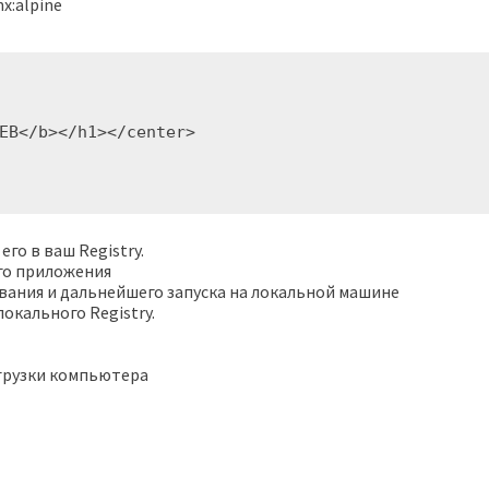
x:alpine
его в ваш Registry.
его приложения
чивания и дальнейшего запуска на локальной машине
локального Registry.
агрузки компьютера