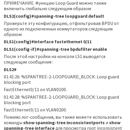
ПРИМЕЧАНИЕ. Функцию Loop Guard можно также
включить глобально следующим образом:
DLS2(config)#spanning-tree loopguard default
Проверьте эту конфигурацию, отфильтровав BPDU от
одного из подключенных коммутаторов следующим
образом:
DLS1(config)#interface fastethernet 0/11
DLS1(config-if)#spanning-tree bpdufilter enable
После этой настройки на консоли LS1 выводятся
следующие сообщения :
DLS2#
01:41:26: %SPANTREE-2-LOOPGUARD_BLOCK: Loop guard
blocking port
FastEthernet0/11 on VLAN0100.
01:41:28: %SPANTREE-2-LOOPGUARD_BLOCK: Loop guard
blocking port
FastEthernet0/11 on VLAN0200.
Помимо лог-сообщения, вы также можете использовать
команды
show spanning-tree inconsistentports
и
show
spanning-tree interface
для просмотра root inconsistent