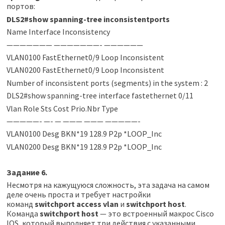
портов:
DLS2#show spanning-tree inconsistentports
Name Interface Inconsistency
——————— ———————- ——————
VLAN0100 FastEthernet0/9 Loop Inconsistent
VLAN0200 FastEthernet0/9 Loop Inconsistent
Number of inconsistent ports (segments) in the system : 2
DLS2#show spanning-tree interface fastethernet 0/11
Vlan Role Sts Cost Prio.Nbr Type
—————- —- — ——— ——— —————-
VLAN0100 Desg BKN*19 128.9 P2p *LOOP_Inc
VLAN0200 Desg BKN*19 128.9 P2p *LOOP_Inc
Задание 6.
Несмотря на кажущуюся сложность, эта задача на самом
деле очень проста и требует настройки
команд
switchport access vlan
и
switchport host
.
Команда
switchport host
— это встроенный макрос Cisco
IOS, который выполняет три действия с указанными