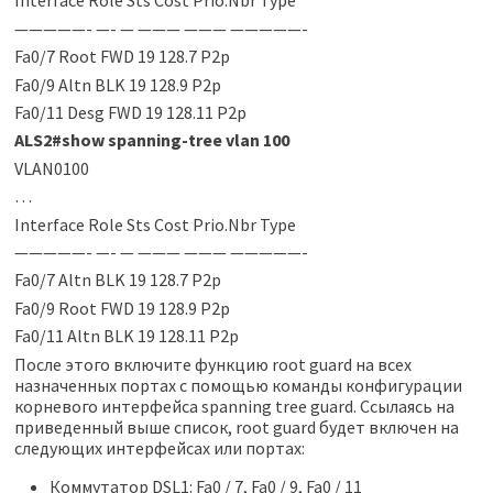
Interface Role Sts Cost Prio.Nbr Type
—————- —- — ——— ——— —————-
Fa0/7 Root FWD 19 128.7 P2p
Fa0/9 Altn BLK 19 128.9 P2p
Fa0/11 Desg FWD 19 128.11 P2p
ALS2#show spanning-tree vlan 100
VLAN0100
…
Interface Role Sts Cost Prio.Nbr Type
—————- —- — ——— ——— —————-
Fa0/7 Altn BLK 19 128.7 P2p
Fa0/9 Root FWD 19 128.9 P2p
Fa0/11 Altn BLK 19 128.11 P2p
После этого включите функцию root guard на всех
назначенных портах с помощью команды конфигурации
корневого интерфейса spanning tree guard. Ссылаясь на
приведенный выше список, root guard будет включен на
следующих интерфейсах или портах:
Коммутатор DSL1: Fa0 / 7, Fa0 / 9, Fa0 / 11