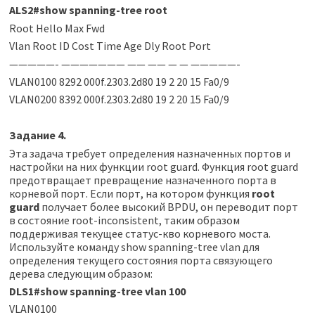
ALS2#show spanning-tree root
Root Hello Max Fwd
Vlan Root ID Cost Time Age Dly Root Port
—————- ——————— —— —— — — —————-
VLAN0100 8292 000f.2303.2d80 19 2 20 15 Fa0/9
VLAN0200 8392 000f.2303.2d80 19 2 20 15 Fa0/9
Задание 4.
Эта задача требует определения назначенных портов и
настройки на них функции root guard. Функция root guard
предотвращает превращение назначенного порта в
корневой порт. Если порт, на котором функция
root
guard
получает более высокий BPDU, он переводит порт
в состояние root-inconsistent, таким образом
поддерживая текущее статус-кво корневого моста.
Используйте команду show spanning-tree vlan для
определения текущего состояния порта связующего
дерева следующим образом:
DLS1#show spanning-tree vlan 100
VLAN0100