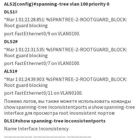
ALS2(config)#spanning-tree vlan 100 priority 0
DLS1
#
*Mar 1 01:21:28.851: %SPANTREE-2-ROOTGUARD_BLOCK:
Root guard blocking
port FastEthernet0/9 on VLAN0100.
DLS2#
*Mar 1 01:21:31.535: %SPANTREE-2-ROOTGUARD_BLOCK:
Root guard blocking
port FastEthernet0/7 on VLAN0100.
ALS1#
*Mar 1 01:24:39.903: %SPANTREE-2-ROOTGUARD_BLOCK:
Root guard blocking
port FastEthernet0/11 on VLAN0100.
Помимо логов, вы также можете использовать команды
show spanning-tree inconsistentports и show spanning-tree
interface для просмотра root inconsistent портов:
DLS1#show spanning-tree inconsistentports
Name Interface Inconsistency
——————— ———————— ——————