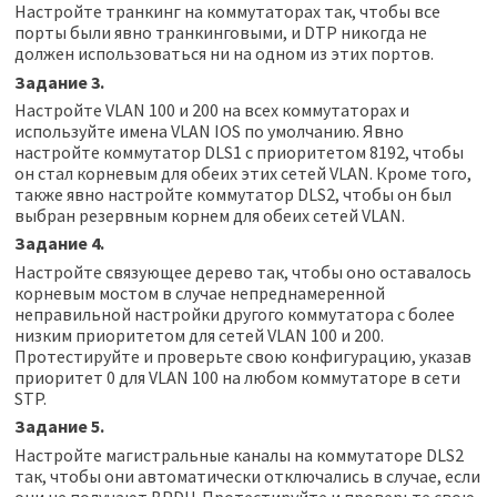
Настройте транкинг на коммутаторах так, чтобы все
порты были явно транкинговыми, и DTP никогда не
должен использоваться ни на одном из этих портов.
Задание 3.
Настройте VLAN 100 и 200 на всех коммутаторах и
используйте имена VLAN IOS по умолчанию. Явно
настройте коммутатор DLS1 с приоритетом 8192, чтобы
он стал корневым для обеих этих сетей VLAN. Кроме того,
также явно настройте коммутатор DLS2, чтобы он был
выбран резервным корнем для обеих сетей VLAN.
Задание 4.
Настройте связующее дерево так, чтобы оно оставалось
корневым мостом в случае непреднамеренной
неправильной настройки другого коммутатора с более
низким приоритетом для сетей VLAN 100 и 200.
Протестируйте и проверьте свою конфигурацию, указав
приоритет 0 для VLAN 100 на любом коммутаторе в сети
STP.
Задание 5.
Настройте магистральные каналы на коммутаторе DLS2
так, чтобы они автоматически отключались в случае, если
они не получают BPDU. Протестируйте и проверьте свою