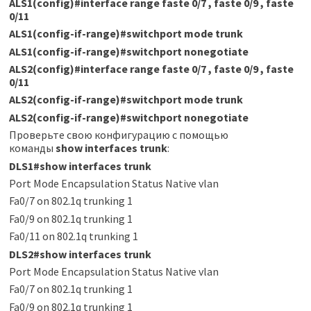
ALS1(config)#interface range faste 0/7 , faste 0/9 , faste
0/11
ALS1(config-if-range)#switchport mode trunk
ALS1(config-if-range)#switchport nonegotiate
ALS2(config)#interface range faste 0/7 , faste 0/9 , faste
0/11
ALS2(config-if-range)#switchport mode trunk
ALS2(config-if-range)#switchport nonegotiate
Проверьте свою конфигурацию с помощью
команды
show interfaces trunk
:
DLS1#show interfaces trunk
Port Mode Encapsulation Status Native vlan
Fa0/7 on 802.1q trunking 1
Fa0/9 on 802.1q trunking 1
Fa0/11 on 802.1q trunking 1
DLS2#show interfaces trunk
Port Mode Encapsulation Status Native vlan
Fa0/7 on 802.1q trunking 1
Fa0/9 on 802.1q trunking 1