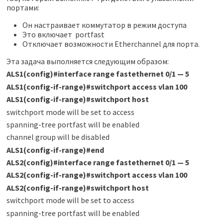
портами:
Он настраивает коммутатор в режим доступа
Это включает portfast
Отключает возможности Etherchannel для порта.
Эта задача выполняется следующим образом:
ALS1(config)#interface range fastethernet 0/1 — 5
ALS1(config-if-range)#switchport access vlan 100
ALS1(config-if-range)#switchport host
switchport mode will be set to access
spanning-tree portfast will be enabled
channel group will be disabled
ALS1(config-if-range)#end
ALS2(config)#interface range fastethernet 0/1 — 5
ALS2(config-if-range)#switchport access vlan 100
ALS2(config-if-range)#switchport host
switchport mode will be set to access
spanning-tree portfast will be enabled