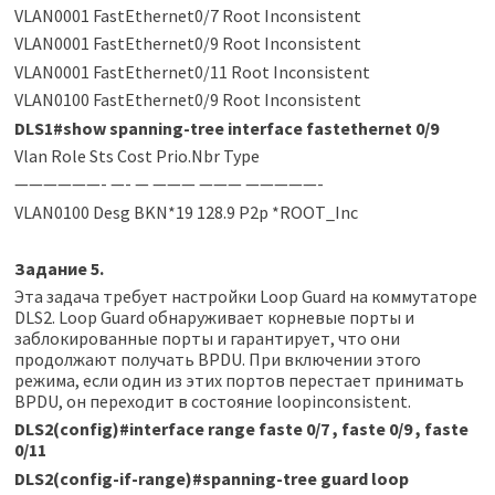
VLAN0001 FastEthernet0/7 Root Inconsistent
VLAN0001 FastEthernet0/9 Root Inconsistent
VLAN0001 FastEthernet0/11 Root Inconsistent
VLAN0100 FastEthernet0/9 Root Inconsistent
DLS1#show spanning-tree interface fastethernet 0/9
Vlan Role Sts Cost Prio.Nbr Type
——————- —- — ——— ——— —————-
VLAN0100 Desg BKN*19 128.9 P2p *ROOT_Inc
Задание 5.
Эта задача требует настройки Loop Guard на коммутаторе
DLS2. Loop Guard обнаруживает корневые порты и
заблокированные порты и гарантирует, что они
продолжают получать BPDU. При включении этого
режима, если один из этих портов перестает принимать
BPDU, он переходит в состояние loopinconsistent.
DLS2(config)#interface range faste 0/7 , faste 0/9 , faste
0/11
DLS2(config-if-range)#spanning-tree guard loop