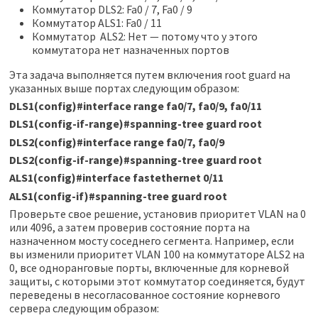
Коммутатор DLS2: Fa0 / 7, Fa0 / 9
Коммутатор ALS1: Fa0 / 11
Коммутатор ALS2: Нет — потому что у этого
коммутатора нет назначенных портов
Эта задача выполняется путем включения root guard на
указанных выше портах следующим образом:
DLS1(config)#interface range fa0/7, fa0/9, fa0/11
DLS1(config-if-range)#spanning-tree guard root
DLS2(config)#interface range fa0/7, fa0/9
DLS2(config-if-range)#spanning-tree guard root
ALS1(config)#interface fastethernet 0/11
ALS1(config-if)#spanning-tree guard root
Проверьте свое решение, установив приоритет VLAN на 0
или 4096, а затем проверив состояние порта на
назначенном мосту соседнего сегмента. Например, если
вы изменили приоритет VLAN 100 на коммутаторе ALS2 на
0, все одноранговые порты, включенные для корневой
защиты, с которыми этот коммутатор соединяется, будут
переведены в несогласованное состояние корневого
сервера следующим образом: