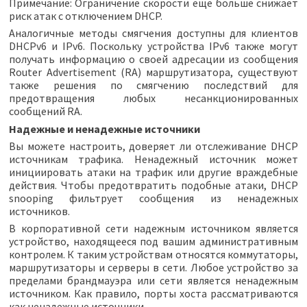
Примечание: Ограничение скорости еще больше снижает
риск атак с отключением DHCP.
Аналогичные методы смягчения доступны для клиентов
DHCPv6 и IPv6. Поскольку устройства IPv6 также могут
получать информацию о своей адресации из сообщения
Router Advertisement (RA) маршрутизатора, существуют
также решения по смягчению последствий для
предотвращения любых несанкционированных
сообщений RA.
Надежные и ненадежные источники
Вы можете настроить, доверяет ли отслеживание DHCP
источникам трафика. Ненадежный источник может
инициировать атаки на трафик или другие враждебные
действия. Чтобы предотвратить подобные атаки, DHCP
snooping фильтрует сообщения из ненадежных
источников.
В корпоративной сети надежным источником является
устройство, находящееся под вашим административным
контролем. К таким устройствам относятся коммутаторы,
маршрутизаторы и серверы в сети. Любое устройство за
пределами брандмауэра или сети является ненадежным
источником. Как правило, порты хоста рассматриваются
как ненадежные источники.