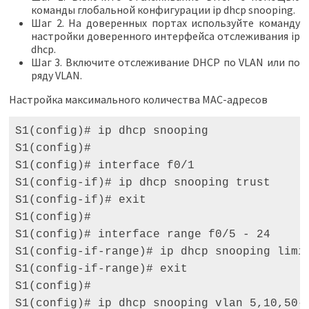
команды глобальной конфигурации ip dhcp snooping.
Шаг 2. На доверенных портах используйте команду
настройки доверенного интерфейса отслеживания ip
dhcp.
Шаг 3. Включите отслеживание DHCP по VLAN или по
ряду VLAN.
Настройка максимального количества MAC-адресов
S1(config)# ip dhcp snooping

S1(config)#

S1(config)# interface f0/1

S1(config-if)# ip dhcp snooping trust

S1(config-if)# exit

S1(config)#  

S1(config)# interface range f0/5 - 24

S1(config-if-range)# ip dhcp snooping limit
S1(config-if-range)# exit

S1(config)#

S1(config)# ip dhcp snooping vlan 5,10,50-5