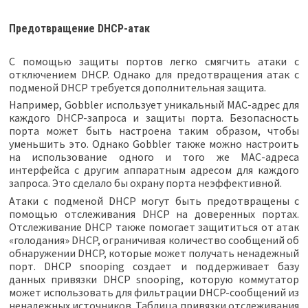
Предотвращение DHCP-атак
С помощью защиты портов легко смягчить атаки с
отключением DHCP. Однако для предотвращения атак с
подменой DHCP требуется дополнительная защита.
Например, Gobbler использует уникальный MAC-адрес для
каждого DHCP-запроса и защиты порта. Безопасность
порта может быть настроена таким образом, чтобы
уменьшить это. Однако Gobbler также можно настроить
на использование одного и того же MAC-адреса
интерфейса с другим аппаратным адресом для каждого
запроса. Это сделало бы охрану порта неэффективной.
Атаки с подменой DHCP могут быть предотвращены с
помощью отслеживания DHCP на доверенных портах.
Отслеживание DHCP также помогает защититься от атак
«голодания» DHCP, ограничивая количество сообщений об
обнаружении DHCP, которые может получать ненадежный
порт. DHCP snooping создает и поддерживает базу
данных привязки DHCP snooping, которую коммутатор
может использовать для фильтрации DHCP-сообщений из
ненадежных источников. Таблица привязки отслеживания