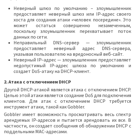
Неверный шлюз по умолчанию – злоумышленник
предоставляет неверный шлюз или IP-адрес своего
хоста для создания атаки «человек посередине». Это
может остаться совершенно незамеченным,
поскольку злоумышленник перехватывает поток
данных по сети.
Неправильный DNS–сервер — злоумышленник
предоставляет неверный адрес DNS-сервера,
указывая пользователю на вредоносный веб-сайт.
Неверный IP–адрес — злоумышленник предоставляет
недопустимый IP-адрес шлюза по умолчанию и
создает DoS-атаку на DHCP-клиент.
2. Атака с отключением DHCP
Другой DHCP-атакой является атака с отключением DHCP.
Целью этой атаки является создание DoS для подключения
клиентов. Для атак с отключением DHCP требуется
инструмент атаки, такой как Gobbler.
Gobbler имеет возможность просматривать весь спектр
арендуемых IP-адресов и пытается арендовать их все. В
частности, он создает сообщения об обнаружении DHCP с
поддельными MAC-адресами.