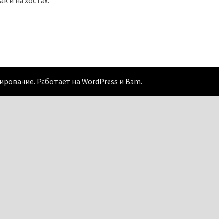
к и на хостах.
рирование
. Работает на
WordPress
и
Bam
.