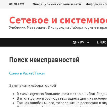
Перейти
08.08.2026
Операционные системы и сети
Информацион
к
содержимому
Сетевое и системн
Учебники. Материалы. Инструкции. Лабораторные и пра
ДЭ И РЧ
LINUX
Поиск неисправностей
Схема в Packet Tracer
Замечания к лабораторной:
В схеме сделано большое количество ошибок. Задача
В итоге должны соблюдаться адресация и назначени
Так как ошибок много, то задание не расписано в в