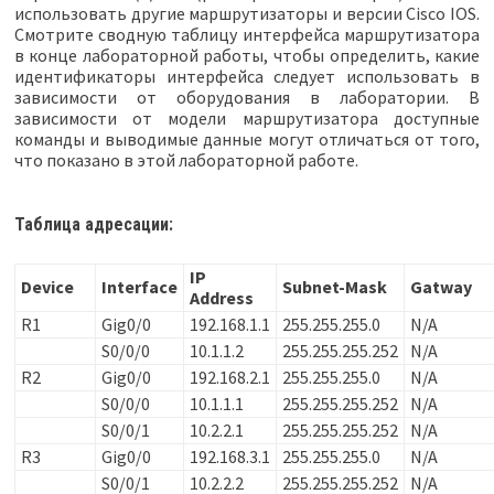
использовать другие маршрутизаторы и версии Cisco IOS.
Смотрите сводную таблицу интерфейса маршрутизатора
в конце лабораторной работы, чтобы определить, какие
идентификаторы интерфейса следует использовать в
зависимости от оборудования в лаборатории. В
зависимости от модели маршрутизатора доступные
команды и выводимые данные могут отличаться от того,
что показано в этой лабораторной работе.
Таблица адресации:
IP
Device
Interface
Subnet-Mask
Gatway
Address
R1
Gig0/0
192.168.1.1
255.255.255.0
N/A
S0/0/0
10.1.1.2
255.255.255.252
N/A
R2
Gig0/0
192.168.2.1
255.255.255.0
N/A
S0/0/0
10.1.1.1
255.255.255.252
N/A
S0/0/1
10.2.2.1
255.255.255.252
N/A
R3
Gig0/0
192.168.3.1
255.255.255.0
N/A
S0/0/1
10.2.2.2
255.255.255.252
N/A