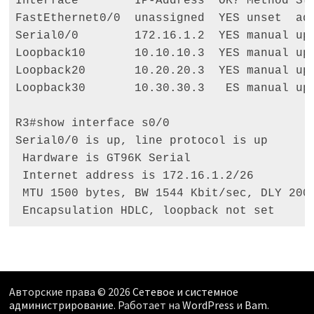
Interface        IP-Address  OK? Method Sta
FastEthernet0/0  unassigned  YES unset  adm
Serial0/0        172.16.1.2  YES manual up 
Loopback10       10.10.10.3  YES manual up 
Loopback20       10.20.20.3  YES manual up 
Loopback30       10.30.30.3   ES manual up 
R3#show interface s0/0 

Serial0/0 is up, line protocol is up

 Hardware is GT96K Serial

 Internet address is 172.16.1.2/26

 MTU 1500 bytes, BW 1544 Kbit/sec, DLY 2000
 Encapsulation HDLC, loopback not set
Авторские права © 2026
Сетевое и системное
администрирование
. Работает на
WordPress
и
Bam
.