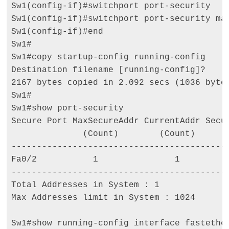
Sw1(config-if)#switchport port-security 

Sw1(config-if)#switchport port-security mac
Sw1(config-if)#end 

Sw1# 

Sw1#copy startup-config running-config 

Destination filename [running-config]? 

2167 bytes copied in 2.092 secs (1036 bytes
Sw1# 

Sw1#show port-security 

Secure Port MaxSecureAddr CurrentAddr Secur
              (Count)        (Count)      (
-------------------------------------------
Fa0/2           1               1          
-------------------------------------------
Total Addresses in System : 1

Max Addresses limit in System : 1024 

Sw1#show running-config interface fastether