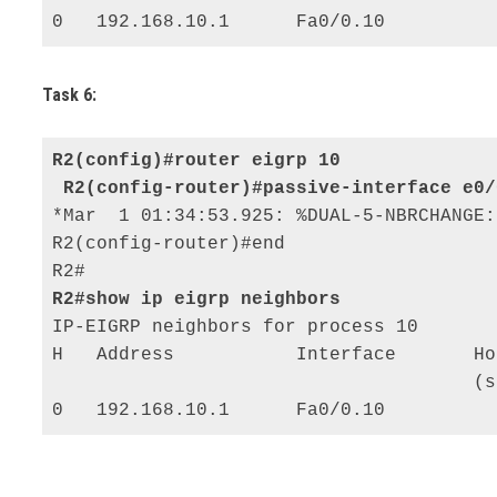
0   192.168.10.1      Fa0/0.10          
Task 6:
R2(config)#router eigrp 10

*Mar  1 01:34:53.925: %DUAL-5-NBRCHANGE:
R2(config-router)#end 

IP-EIGRP neighbors for process 10 

H   Address           Interface       Ho
                                      (s
0   192.168.10.1      Fa0/0.10          