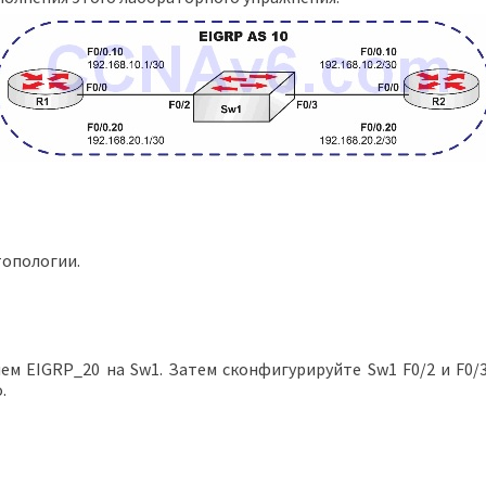
топологии.
ем EIGRP_20 на Sw1. Затем сконфигурируйте Sw1 F0/2 и F0
.