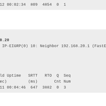
12 00:02:34  809  4854  0  1
 IP-EIGRP(0) 10: Neighbor 192.168.20.1 (FastE
ld Uptime   SRTT   RTO  Q  Seq 

ec)         (ms)       Cnt Num 

11 00:04:46  647  3882  0  3