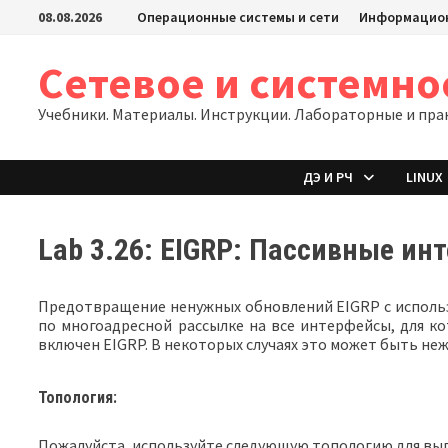
Перейти
08.08.2026
Операционные системы и сети
Информацион
к
содержимому
Сетевое и системн
Учебники. Материалы. Инструкции. Лабораторные и пра
ДЭ И РЧ
LINUX
Lab 3.26: EIGRP: Пассивные ин
Предотвращение ненужных обновлений EIGRP с исполь
по многоадресной рассылке на все интерфейсы, для ко
включен EIGRP. В некоторых случаях это может быть н
Топология:
Пожалуйста, используйте следующую топологию для вы