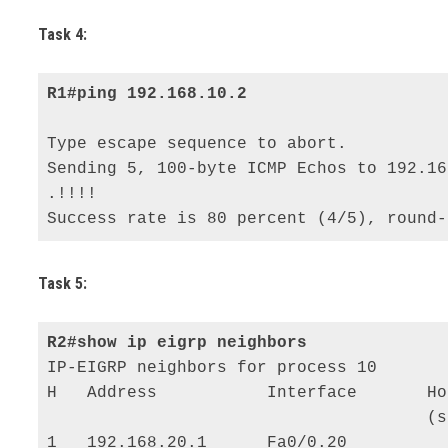
Task 4:
Type escape sequence to abort. 

Sending 5, 100-byte ICMP Echos to 192.16
.!!!! 

Success rate is 80 percent (4/5), round-
Task 5:
IP-EIGRP neighbors for process 10 

H   Address           Interface       Ho
                                      (s
1   192.168.20.1      Fa0/0.20          