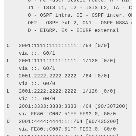
       U - Per-user Static route, M - MIPv6
       I1 - ISIS L1, I2 - ISIS L2, IA - ISI
       O - OSPF intra, OI - OSPF inter, OE1
       OE2 - OSPF ext 2, ON1 - OSPF NSSA ex
       D - EIGRP, EX - EIGRP external 

C   2001:1111:1111:1111::/64 [0/0] 

    via ::, G0/1 

L   2001:1111:1111:1111::1/128 [0/0] 

    via ::, G0/1 

C   2001:2222:2222:2222::/64 [0/0]

    via ::, G0/0 

L   2001:2222:2222:2222::1/128 [0/0] 

    via ::, G0/0 

D   2001:3333:3333:3333::/64 [90/307200] 

    via FE80::C007:51FF:FE93:0, G0/0 

D   2001:4444:4444:1::/64 [90/435200] 

    via FE80::C007:51FF:FE93:0, G0/0 
