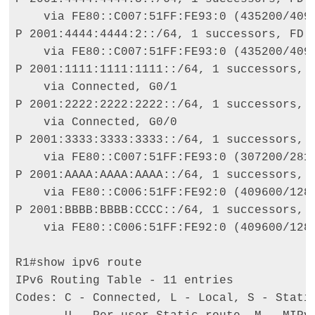
    via FE80::C007:51FF:FE93:0 (435200/4096
P 2001:4444:4444:2::/64, 1 successors, FD i
    via FE80::C007:51FF:FE93:0 (435200/4096
P 2001:1111:1111:1111::/64, 1 successors, F
    via Connected, G0/1 

P 2001:2222:2222:2222::/64, 1 successors, F
    via Connected, G0/0 

P 2001:3333:3333:3333::/64, 1 successors, F
    via FE80::C007:51FF:FE93:0 (307200/2816
P 2001:AAAA:AAAA:AAAA::/64, 1 successors, F
    via FE80::C006:51FF:FE92:0 (409600/1282
P 2001:BBBB:BBBB:CCCC::/64, 1 successors, F
    via FE80::C006:51FF:FE92:0 (409600/1282
R1#show ipv6 route 

IPv6 Routing Table - 11 entries 

Codes: C - Connected, L - Local, S - Static