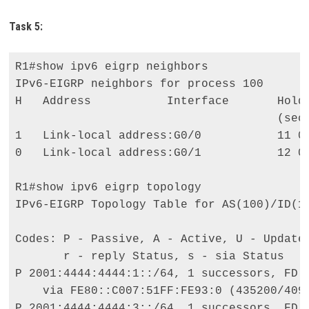
Task 5:
R1#show ipv6 eigrp neighbors 

IPv6-EIGRP neighbors for process 100 

H   Address           Interface       Hold 
                                      (sec)
1   Link-local address:G0/0           11 00
0   Link-local address:G0/1           12 00
R1#show ipv6 eigrp topology 

IPv6-EIGRP Topology Table for AS(100)/ID(1.
Codes: P - Passive, A - Active, U - Update,
       r - reply Status, s - sia Status 

P 2001:4444:4444:1::/64, 1 successors, FD i
    via FE80::C007:51FF:FE93:0 (435200/4096
P 2001:4444:4444:3::/64, 1 successors, FD i