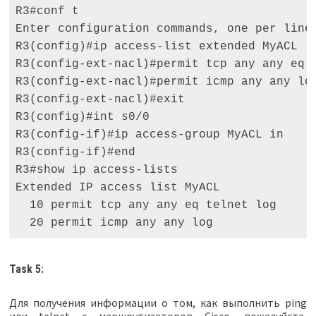
R3#conf t 

Enter configuration commands, one per line.
R3(config)#ip access-list extended MyACL

R3(config-ext-nacl)#permit tcp any any eq t
R3(config-ext-nacl)#permit icmp any any log
R3(config-ext-nacl)#exit 

R3(config)#int s0/0 

R3(config-if)#ip access-group MyACL in 

R3(config-if)#end 

R3#show ip access-lists 

Extended IP access list MyACL 

  10 permit tcp any any eq telnet log 

  20 permit icmp any any log
Task 5:
Для получения информации о том, как выполнить ping
или telnet с маршрутизаторов Cisco, пожалуйста,