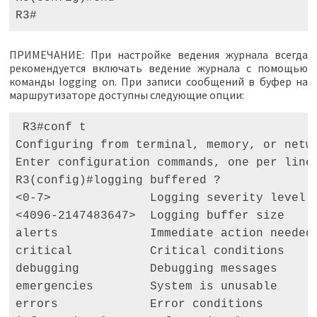
R3#
ПРИМЕЧАНИЕ: При настройке ведения журнала всегда
рекомендуется включать ведение журнала с помощью
команды logging on. При записи сообщений в буфер на
маршрутизаторе доступны следующие опции:
 R3#conf t 

Configuring from terminal, memory, or netwo
Enter configuration commands, one per line.
R3(config)#logging buffered ? 

<0-7>              Logging severity level 

<4096-2147483647>  Logging buffer size 

alerts             Immediate action needed 
critical           Critical conditions     
debugging          Debugging messages      
emergencies        System is unusable      
errors             Error conditions        