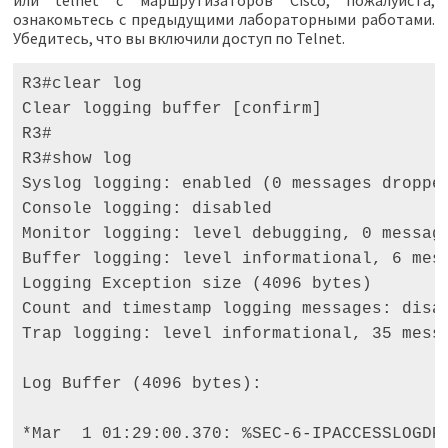
ознакомьтесь с предыдущими лабораторными работами.
Убедитесь, что вы включили доступ по Telnet.
R3#clear log 

Clear logging buffer [confirm] 

R3# 

R3#show log 

Syslog logging: enabled (0 messages dropped
Console logging: disabled 

Monitor logging: level debugging, 0 message
Buffer logging: level informational, 6 mess
Logging Exception size (4096 bytes) 

Count and timestamp logging messages: disab
Trap logging: level informational, 35 messa
Log Buffer (4096 bytes): 

*Mar  1 01:29:00.370: %SEC-6-IPACCESSLOGDP: