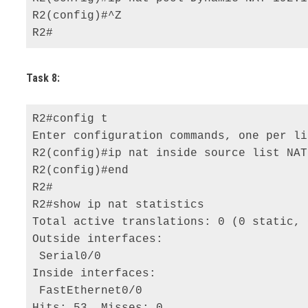
R2(config)#^Z 

R2#
Task 8:
R2#config t 

Enter configuration commands, one per li
R2(config)#ip nat inside source list NAT
R2(config)#end 

R2# 

R2#show ip nat statistics 

Total active translations: 0 (0 static, 
Outside interfaces: 

 Serial0/0 

Inside interfaces: 

 FastEthernet0/0 

Hits: 53  Misses: 0 
