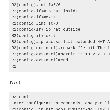
R2(config)#int fa0/0 

R2(config-if)#ip nat inside 

R2(config-if)#exit 

R2(config)#int s0/0 

R2(config-if)#ip nat outside 

R2(config-if)#exit 

R2(config)#ip access-list extended NAT-A
R2(config-ext-nacl)#remark “Permit The 1
R2(config-ext-nacl)#permit ip 10.2.2.0 0
R2(config-ext-nacl)#end 

R2#
Task 7:
R2#conf t 

Enter configuration commands, one per li
R2(config)#ip nat pool Dynamic-NAT 192.1