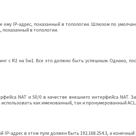
 ему IP-адрес, показанный в топологии. Шлюзом по умолчан
с, показанный в топологии.
г с R2 на Sw1. Все это должно быть успешным. Однако, поск
рфейса NAT и S0/0 в качестве внешнего интерфейса NAT. З
те использовать как именованный, так и пронумерованный ACL
IP-адрес в этом пуле должен быть 192.168.254.3, а конечный 