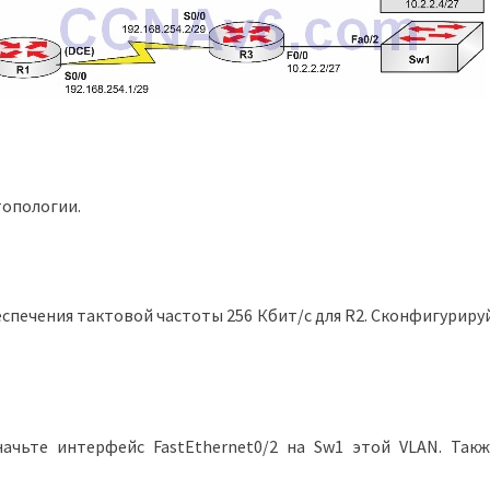
топологии.
еспечения тактовой частоты 256 Кбит/с для R2. Сконфигуриру
ачьте интерфейс FastEthernet0/2 на Sw1 этой VLAN. Такж