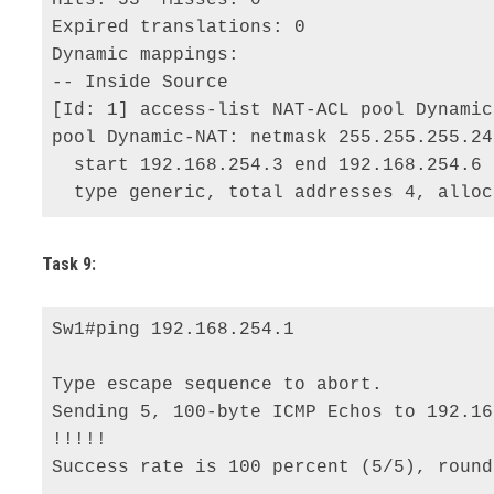
Expired translations: 0 

Dynamic mappings: 

-- Inside Source 

[Id: 1] access-list NAT-ACL pool Dynamic
pool Dynamic-NAT: netmask 255.255.255.248
  start 192.168.254.3 end 192.168.254.6 

  type generic, total addresses 4, alloc
Task 9:
Sw1#ping 192.168.254.1 

Type escape sequence to abort. 

Sending 5, 100-byte ICMP Echos to 192.16
!!!!! 

Success rate is 100 percent (5/5), round