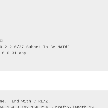
CL 

0.2.2.0/27 Subnet To Be NATd” 

.0.0.31 any 

ne.  End with CTRL/Z. 

68.254.3 192.168.254.6 prefix-length 29 
