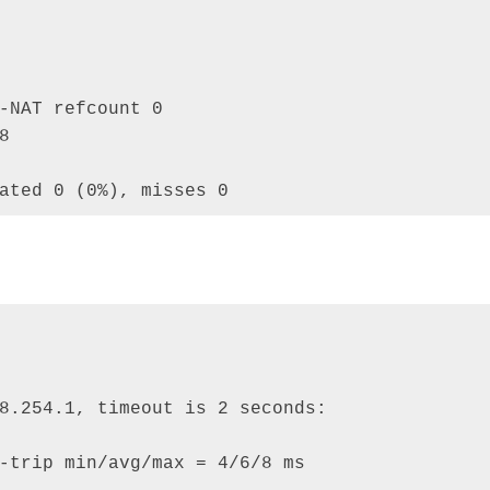
-NAT refcount 0 

 

ated 0 (0%), misses 0
8.254.1, timeout is 2 seconds: 

-trip min/avg/max = 4/6/8 ms
