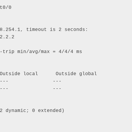
t0/0 

8.254.1, timeout is 2 seconds: 

2.2.2 

-trip min/avg/max = 4/4/4 ms 

Outside local      Outside global 

---               --- 

---               --- 

2 dynamic; 0 extended) 
