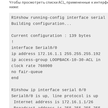
Чтобы просмотреть списки ACL, примененные к интерфей
ниже:
R1#show running-config interface serial 
Building configuration... 

Current configuration : 139 bytes 

! 

interface Serial0/0 

ip address 172.16.1.1 255.255.255.192 

ip access-group LOOPBACK-10-30-ACL in

clock rate 768000 

no fair-queue 

end 

R1#show ip interface serial 0/0 

Serial0/0 is up, line protocol is up 

 Internet address is 172.16.1.1/26 
