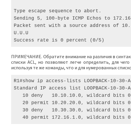
Type escape sequence to abort. 

Sending 5, 100-byte ICMP Echos to 172.16
Packet sent with a source address of 10.
U.U.U 

Success rate is 0 percent (0/5)
ПРИМЕЧАНИЕ. Обратите внимание на различия в синтакс
списки ACL, но позволяют легче определить, для чег
используя те же команды, что и для нумерованных списко
R1#show ip access-lists LOOPBACK-10-30-A
Standard IP access list LOOPBACK-10-30-A
   10 deny   10.10.10.0, wildcard bits 0
   20 permit 10.20.20.0, wildcard bits 0
   30 deny   10.30.30.0, wildcard bits 0
   40 permit 172.16.1.0, wildcard bits 0