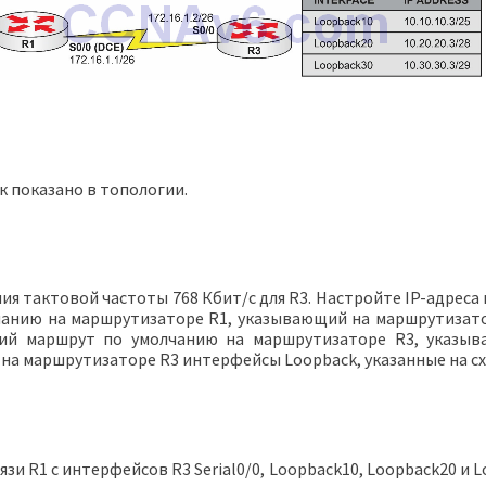
к показано в топологии.
ния тактовой частоты 768 Кбит/с для R3. Настройте IP-адреса
чанию на маршрутизаторе R1, указывающий на маршрутизато
кий маршрут по умолчанию на маршрутизаторе R3, указы
на маршрутизаторе R3 интерфейсы Loopback, указанные на сх
 R1 с интерфейсов R3 Serial0/0, Loopback10, Loopback20 и 