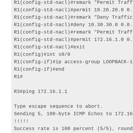
R1(config-std-nacl)#remark “Permit Traff
R1(config-std-nacl)#permit 10.20.20.0 0.
R1(config-std-nacl)#remark “Deny Traffic
R1(config-std-nacl)#deny 10.30.30.0 0.0.
R1(config-std-nacl)#remark “Permit Traff
R1(config-std-nacl)#permit 172.16.1.0 0.
R1(config-std-nacl)#exit 

R1(config)#int s0/0 

R1(config-if)#ip access-group LOOPBACK-1
R1(config-if)#end

R1# 

R3#ping 172.16.1.1 

Type escape sequence to abort. 

Sending 5, 100-byte ICMP Echos to 172.16
!!!!! 

Success rate is 100 percent (5/5), round