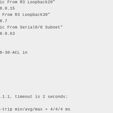
ic From R3 Loopback20” 

0.0.15 

 From R3 Loopback30” 

0.7 

ic From Serial0/0 Subnet” 

0.0.63 

0-30-ACL in 

.1.1, timeout is 2 seconds: 

-trip min/avg/max = 4/4/4 ms 
