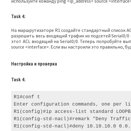
используйте команду ping <ip_address> source <interface
Task 4:
На маршрутизаторе R1 создайте стандартный список AC
разрешить весь входящий трафик из подсетей Serial0/
этот ACL входящий на Serial0/0. Теперь попробуйте вып
source <interface>. Если вы настроили это правильно, бу
Настройка и проверка
Task 4:
R1#conf t 

Enter configuration commands, one per li
R1(config)#ip access-list standard LOOPB
R1(config-std-nacl)#remark “Deny Traffic
R1(config-std-nacl)#deny 10.10.10.0 0.0.