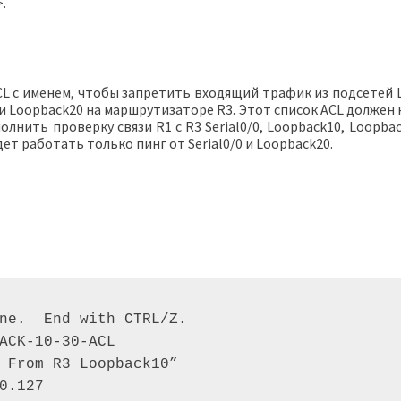
>.
L с именем, чтобы запретить входящий трафик из подсетей L
0 и Loopback20 на маршрутизаторе R3. Этот список ACL долж
олнить проверку связи R1 с R3 Serial0/0, Loopback10, Loopb
дет работать только пинг от Serial0/0 и Loopback20.
ne.  End with CTRL/Z. 

ACK-10-30-ACL 

 From R3 Loopback10” 

0.127 
