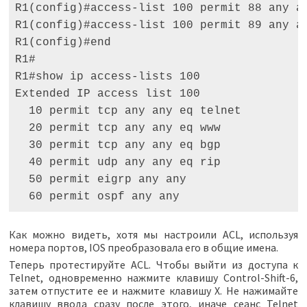
R1(config)#access-list 100 permit 88 any an
R1(config)#access-list 100 permit 89 any an
R1(config)#end 

R1# 

R1#show ip access-lists 100 

Extended IP access list 100 

  10 permit tcp any any eq telnet 

  20 permit tcp any any eq www 

  30 permit tcp any any eq bgp 

  40 permit udp any any eq rip 

  50 permit eigrp any any 

  60 permit ospf any any
Как можно видеть, хотя мы настроили ACL, используя
номера портов, IOS преобразовала его в общие имена.
Теперь протестируйте ACL. Чтобы выйти из доступа к
Telnet, одновременно нажмите клавишу Control-Shift-6,
затем отпустите ее и нажмите клавишу X. Не нажимайте
клавишу ввода сразу после этого, иначе сеанс Telnet