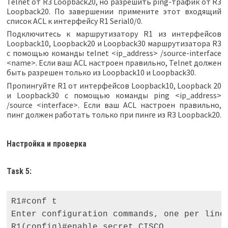
Telnet от R3 Loopback20, но разрешить ping-трафик от R3
Loopback20. По завершении примените этот входящий
список ACL к интерфейсу R1 Serial0/0.
Подключитесь к маршрутизатору R1 из интерфейсов
Loopback10, Loopback20 и Loopback30 маршрутизатора R3
с помощью команды telnet <ip_address> /source-interface
<name>. Если ваш ACL настроен правильно, Telnet должен
быть разрешен только из Loopback10 и Loopback30.
Пропингуйте R1 от интерфейсов Loopback10, Loopback 20
и Loopback30 с помощью команды ping <ip_address>
/source <interface>. Если ваш ACL настроен правильно,
пинг должен работать только при пинге из R3 Loopback20.
Настройка и проверка
Task 5:
R1#conf t 

Enter configuration commands, one per line.
R1(config)#enable secret CISCO 
