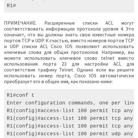
R1#
ПРИМЕЧАНИЕ. Расширенные списки ACL могут
соответствовать информации протокола уровня 4. Это
означает, что вы должны знать свои известные номера
портов TCP и UDP. К счастью, вместо номеров портов TCP
и UDP списки ACL Cisco IOS позволяют использовать
ключевые слова для общих протоколов. Например, вы
можете использовать ключевое слово telnet вместо
использования порта 23 для настройки ACL для
соответствия трафику Telnet. Однако если вы решите
использовать номер порта, Cisco IOS автоматически
преобразует его в общее имя, как показано ниже:
R1#conf t 

Enter configuration commands, one per line.
R1(config)#access-list 100 permit tcp any a
R1(config)#access-list 100 permit tcp any a
R1(config)#access-list 100 permit tcp any a
R1(config)#access-list 100 permit udp any a