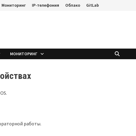
Мониторинг
IP-телефония
Облако
GitLab
е
МОНИТОРИНГ
ройствах
IOS.
бораторной работы.