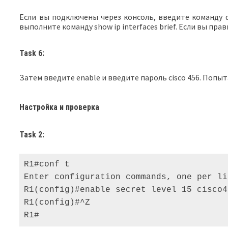
Если вы подключены через консоль, введите команду di
выполните команду show ip interfaces brief. Если вы п
Task 6:
Затем введите enable и введите пароль cisco 456. Попыт
Настройка и проверка
Task 2:
R1#conf t 

Enter configuration commands, one per li
R1(config)#enable secret level 15 cisco4
R1(config)#^Z 

R1#