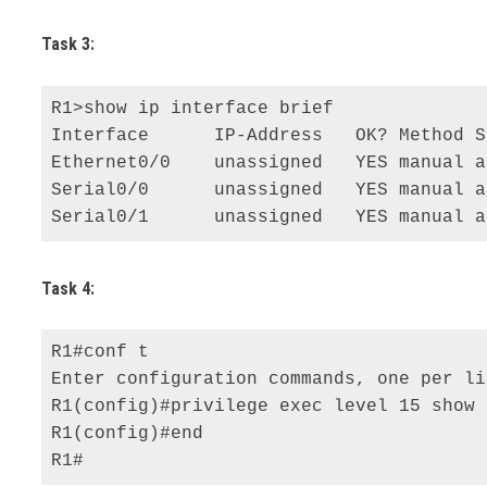
Task 3:
R1>show ip interface brief 

Interface      IP-Address   OK? Method S
Ethernet0/0    unassigned   YES manual a
Serial0/0      unassigned   YES manual a
Serial0/1      unassigned   YES manual a
Task 4:
R1#conf t 

Enter configuration commands, one per li
R1(config)#privilege exec level 15 show 
R1(config)#end 

R1#