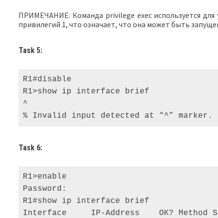
ПРИМЕЧАНИЕ: Команда privilege exec используется для 
привилегий 1, что означает, что она может быть запущен
Task 5:
R1#disable 

R1>show ip interface brief 

^ 

% Invalid input detected at “^” marker.
Task 6:
R1>enable 

Password: 

R1#show ip interface brief 

Interface     IP-Address    OK? Method S