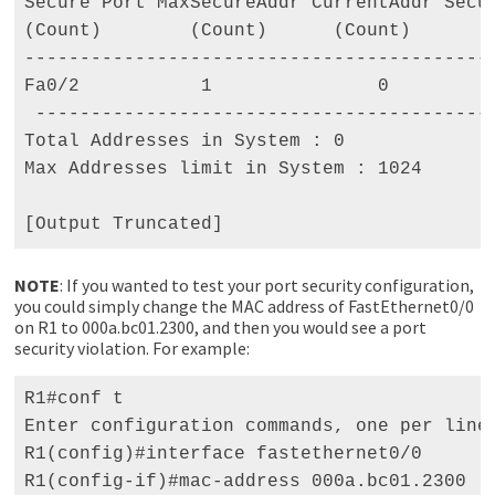
Secure Port MaxSecureAddr CurrentAddr Secur
(Count)        (Count)      (Count) 

-------------------------------------------
Fa0/2           1               0          
 ------------------------------------------
Total Addresses in System : 0 

Max Addresses limit in System : 1024 

[Output Truncated]
NOTE
: If you wanted to test your port security configuration,
you could simply change the MAC address of FastEthernet0/0
on R1 to 000a.bc01.2300, and then you would see a port
security violation. For example:
R1#conf t 

Enter configuration commands, one per line.
R1(config)#interface fastethernet0/0 

R1(config-if)#mac-address 000a.bc01.2300 
