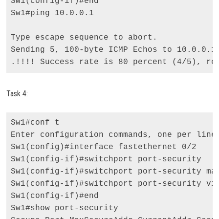
Sw1(config-if)#end 

Sw1#ping 10.0.0.1 

Type escape sequence to abort. 

Sending 5, 100-byte ICMP Echos to 10.0.0.1,
.!!!! Success rate is 80 percent (4/5), ro
Task 4:
Sw1#conf t 

Enter configuration commands, one per line.
Sw1(config)#interface fastethernet 0/2 

Sw1(config-if)#switchport port-security 

Sw1(config-if)#switchport port-security max
Sw1(config-if)#switchport port-security vio
Sw1(config-if)#end

Sw1#show port-security 
