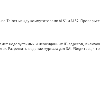
а по Telnet между коммутаторами ALS1 и ALS2. Проверьте
дмет недопустимых и неожиданных IP-адресов, включая
л их. Разрешить ведение журнала для DAI. Убедитесь, что