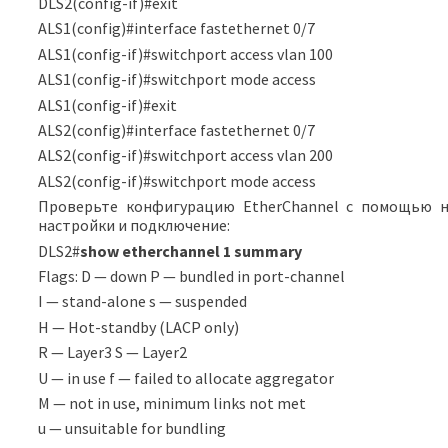
DLS2(config-if)#exit
ALS1(config)#interface fastethernet 0/7
ALS1(config-if)#switchport access vlan 100
ALS1(config-if)#switchport mode access
ALS1(config-if)#exit
ALS2(config)#interface fastethernet 0/7
ALS2(config-if)#switchport access vlan 200
ALS2(config-if)#switchport mode access
Проверьте конфигурацию EtherChannel с помощью 
настройки и подключение:
DLS2#
show etherchannel 1 summary
Flags: D — down P — bundled in port-channel
I — stand-alone s — suspended
H — Hot-standby (LACP only)
R — Layer3 S — Layer2
U — in use f — failed to allocate aggregator
M — not in use, minimum links not met
u — unsuitable for bundling