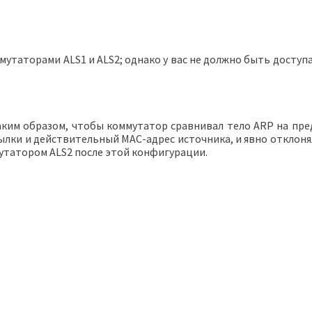
утаторами ALS1 и ALS2; однако у вас не должно быть доступ
аким образом, чтобы коммутатор сравнивал тело ARP на пре
рассылки и действительный MAC-адрес источника, и явно отклоня
утатором ALS2 после этой конфигурации.