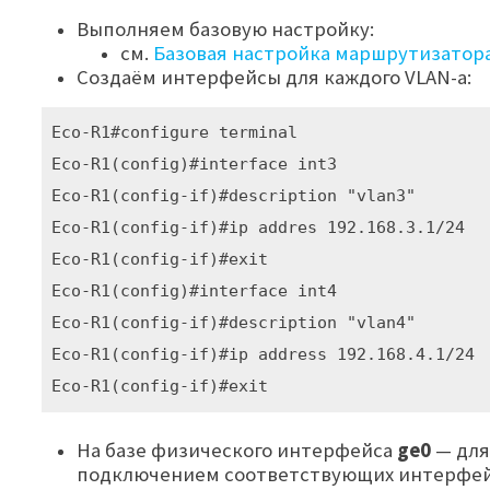
Выполняем базовую настройку:
см.
Базовая настройка маршрутизатора
Создаём интерфейсы для каждого VLAN-а:
Eco-R1#configure terminal

Eco-R1(config)#interface int3

Eco-R1(config-if)#description "vlan3"

Eco-R1(config-if)#ip addres 192.168.3.1/24

Eco-R1(config-if)#exit

Eco-R1(config)#interface int4

Eco-R1(config-if)#description "vlan4"

Eco-R1(config-if)#ip address 192.168.4.1/24

Eco-R1(config-if)#exit
На базе физического интерфейса
ge0
— для
подключением соответствующих интерфей