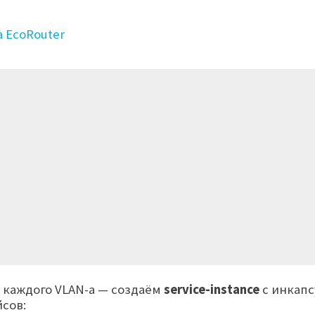
 EcoRouter
 каждого VLAN-а — создаём
service-instance
с инкапс
сов: