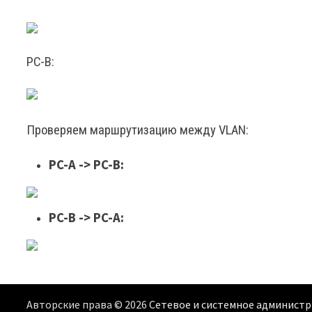
PC-B:
Проверяем маршрутизацию между VLAN:
PC-A -> PC-B:
PC-B -> PC-A:
Авторские права © 2026
Сетевое и системное админист