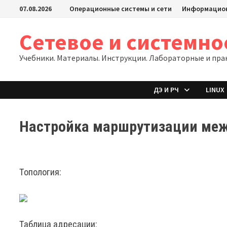
Перейти
07.08.2026
Операционные системы и сети
Информацион
к
содержимому
Сетевое и системн
Учебники. Материалы. Инструкции. Лабораторные и пра
ДЭ И РЧ
LINUX
Настройка маршрутизации ме
Топология:
Таблица адресации: