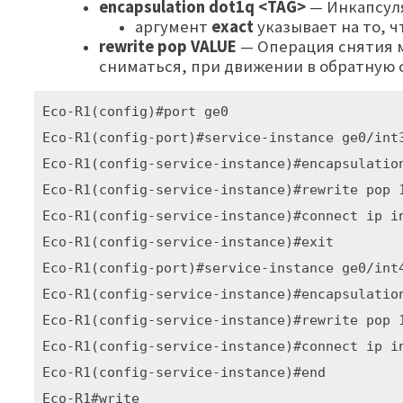
encapsulation dot1q <TAG>
— Инкапсуля
аргумент
exact
указывает на то, 
rewrite pop VALUE
— Операция снятия ме
сниматься, при движении в обратную с
Eco-R1(config)#port ge0

Eco-R1(config-port)#service-instance ge0/int3
Eco-R1(config-service-instance)#encapsulation
Eco-R1(config-service-instance)#rewrite pop 1
Eco-R1(config-service-instance)#connect ip in
Eco-R1(config-service-instance)#exit

Eco-R1(config-port)#service-instance ge0/int4
Eco-R1(config-service-instance)#encapsulation
Eco-R1(config-service-instance)#rewrite pop 1
Eco-R1(config-service-instance)#connect ip in
Eco-R1(config-service-instance)#end

Eco-R1#write
