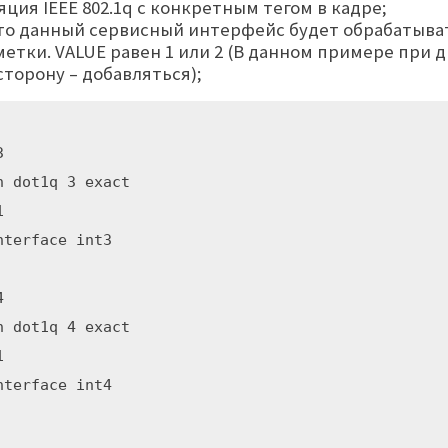
ция IEEE 802.1q с конкретным тегом в кадре;
что данный сервисный интерфейс будет обрабатыват
тки. VALUE равен 1 или 2 (В данном примере при д
торону – добавляться);


 dot1q 3 exact 



terface int3



 dot1q 4 exact 



terface int4
