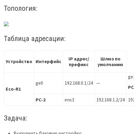
Топология:
Таблица адресации:
IP адрес/
Шлюз по
Устройство
Интерфейс
префикс
умолчанию
ge
ge0
192.168.0.1/24
—
PC
Eco-R1
PC-2
ens3
192.168.1.2/24
192
Задача:
Выполнить базовую настройку;