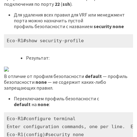
подключения по порту
22
(
ssh
).
Для удаления всех правил для VRF или менеджмент
порта можно назначить пустой
профиль безопасности с названием
security none
Eco-R1#show security-profile
Результат:
В отличие от профиля безопасности
default
— профиль
безопасности
none
— не содержит каких-либо
запрещающих правил.
Переключаем профиль безопасности с
default
на
none
:
Eco-R1#configure terminal 

Enter configuration commands, one per line.  End
Eco-R1(config)#security none 
