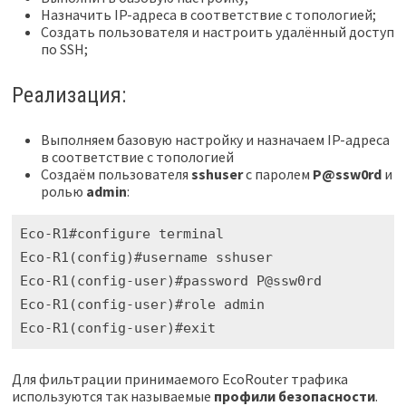
Назначить IP-адреса в соответствие с топологией;
Создать пользователя и настроить удалённый доступ
по SSH;
Реализация:
Выполняем базовую настройку и назначаем IP-адреса
в соответствие с топологией
Создаём пользователя
sshuser
c паролем
P@ssw0rd
и
ролью
admin
:
Eco-R1#configure terminal

Eco-R1(config)#username sshuser

Eco-R1(config-user)#password P@ssw0rd

Eco-R1(config-user)#role admin

Eco-R1(config-user)#exit
Для фильтрации принимаемого EcoRouter трафика
используются так называемые
профили безопасности
.