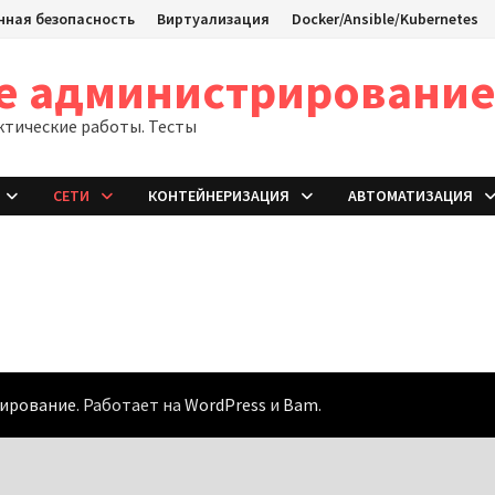
ная безопасность
Виртуализация
Docker/Ansible/Kubernetes
ое администрировани
ктические работы. Тесты
СЕТИ
КОНТЕЙНЕРИЗАЦИЯ
АВТОМАТИЗАЦИЯ
рирование
. Работает на
WordPress
и
Bam
.