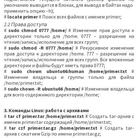
умолчанию выводится в блоках, для вывода в байтах надо
применить опцию –h);
#
locate primer
# Поиск всех файлов с именем primer;
2.2 Права доступа
#
sudo chmod 0777 /home/
# Изменение прав доступа к
директории только для /home. 0777 – разрешение на
чтение/запись/исполнение для всех групп;
#
sudo chmod -R 0777 /home/
# Рекурсивное изменение
прав доступа к директории /home. 777 – разрешение на
чтение/запись/исполнение для всех групп. Все вложенные
директории и файлы будут иметь права 0777;
#
sudo chown ubuntu66:human /home/primer.txt
#
Изменение владельца и группы только для файла
/home/primer.txt;
#
sudo chown -R ubuntu66 /home/
# Изменение владельца
для всего содержимого директории /home;
3. Команды Linux: работа с архивами
#
tar cf primer.tar /home/primer.txt
# Создать tar-архив с
именем primer.tar содержащий /home/primer.txt;
#
tar czf primer.tar.gz /home/primer.txt
# Cоздать tar-
архив с сжатием Gzip по имени primer.tar.gz;