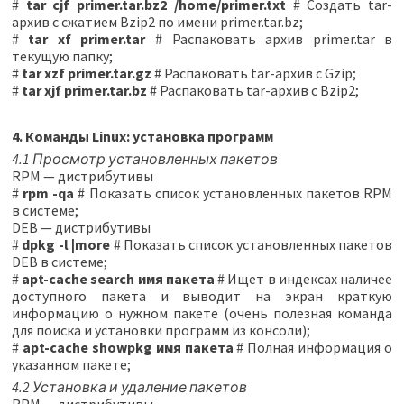
#
tar cjf primer.tar.bz2 /home/primer.txt
# Cоздать tar-
архив с сжатием Bzip2 по имени primer.tar.bz;
#
tar xf primer.tar
# Распаковать архив primer.tar в
текущую папку;
#
tar xzf primer.tar.gz
# Распаковать tar-архив с Gzip;
#
tar xjf primer.tar.bz
# Распаковать tar-архив с Bzip2;
4. Команды Linux: установка программ
4.1 Просмотр установленных пакетов
RPM — дистрибутивы
#
rpm -qa
# Показать список установленных пакетов RPM
в системе;
DEB — дистрибутивы
#
dpkg -l |more
# Показать список установленных пакетов
DEB в системе;
#
apt-cache search имя пакета
# Ищет в индексах наличее
доступного пакета и выводит на экран краткую
информацию о нужном пакете (очень полезная команда
для поиска и установки программ из консоли);
#
apt-cache showpkg имя пакета
# Полная информация о
указанном пакете;
4.2 Установка и удаление пакетов