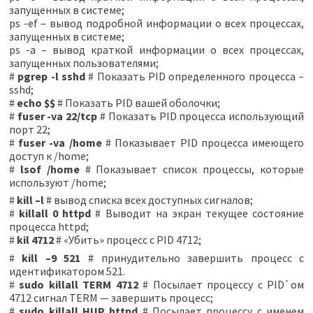
запущенных в системе;
ps -ef – вывод подробной информации о всех процессах,
запущенных в системе;
ps -a – вывод краткой информации о всех процессах,
запущенных пользователями;
#
pgrep -l sshd
# Показать PID определенного процесса –
sshd;
#
echo $$
# Показать PID вашей оболочки;
#
fuser -va 22/tcp
# Показать PID процесса использующий
порт 22;
#
fuser -va /home
# Показывает PID процесса имеющего
доступ к /home;
#
lsof /home
# Показывает список процессы, которые
используют /home;
#
kill –l
# вывод списка всех доступных сигналов;
#
killall 0 httpd
# Выводит на экран текущее состояние
процесса httpd;
#
kil 4712
# «Убить» процесс с PID 4712;
#
kill –9 521
# принудительно завершить процесс с
идентификатором 521.
#
sudo killall TERM 4712
# Посылает процессу с PID`ом
4712 сигнал TERM — завершить процесс;
#
sudo killall HUP httpd
# Посылает процессу с именем