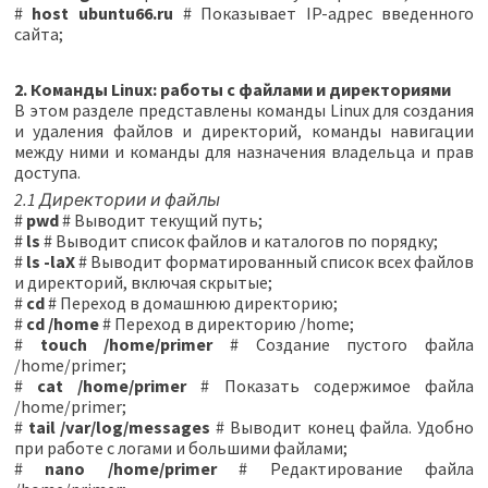
#
host ubuntu66.ru
# Показывает IP-адрес введенного
сайта;
2. Команды Linux: работы с файлами и директориями
В этом разделе представлены команды Linux для создания
и удаления файлов и директорий, команды навигации
между ними и команды для назначения владельца и прав
доступа.
2.1 Директории и файлы
#
pwd
# Выводит текущий путь;
#
ls
# Выводит список файлов и каталогов по порядку;
#
ls -laX
# Выводит форматированный список всех файлов
и директорий, включая скрытые;
#
cd
# Переход в домашнюю директорию;
#
cd /home
# Переход в директорию /home;
#
touch /home/primer
# Создание пустого файла
/home/primer;
#
cat /home/primer
# Показать содержимое файла
/home/primer;
#
tail /var/log/messages
# Выводит конец файла. Удобно
при работе с логами и большими файлами;
#
nano /home/primer
# Редактирование файла