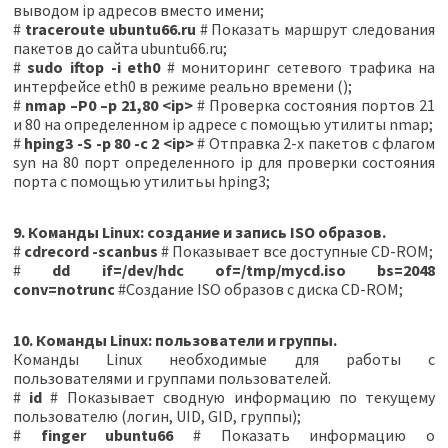
выводом ip адресов вместо имени;
#
traceroute ubuntu66.ru
# Показать маршрут следования
пакетов до сайта ubuntu66.ru;
#
sudo iftop -i eth0
# мониторинг сетевого трафика на
интерфейсе eth0 в режиме реально времени ();
#
nmap –P0 –p 21,80 <ip>
# Проверка состояния портов 21
и 80 на определенном ip адресе с помощью утилиты nmap;
#
hping3 -S -p 80 -c 2 <ip>
# Отправка 2-х пакетов с флагом
syn на 80 порт определенного ip для проверки состояния
порта с помощью утилитьы hping3;
9. Команды Linux: создание и запись ISO образов.
#
cdrecord -scanbus
# Показывает все доступные CD-ROM;
#
dd if=/dev/hdc of=/tmp/mycd.iso bs=2048
conv=notrunc
#Создание ISO образов с диска CD-ROM;
10. Команды Linux: пользователи и группы.
Команды Linux необходимые для работы с
пользователями и группами пользователей.
#
id
# Показывает сводную информацию по текущему
пользователю (логин, UID, GID, группы);
#
finger ubuntu66
# Показать информацию о