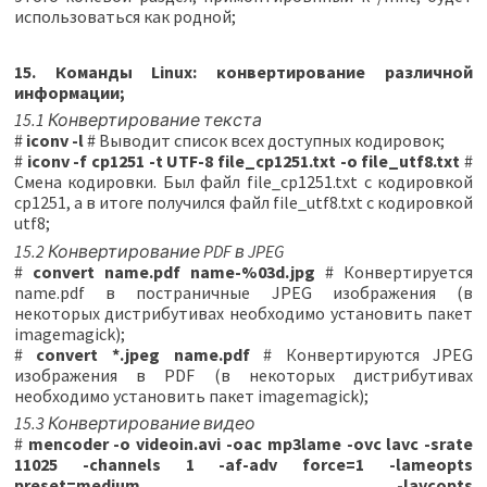
использоваться как родной;
15. Команды Linux: конвертирование различной
информации;
15.1 Конвертирование текста
#
iconv -l
# Выводит список всех доступных кодировок;
#
iconv -f cp1251 -t UTF-8 file_cp1251.txt -o file_utf8.txt
#
Смена кодировки. Был файл file_cp1251.txt с кодировкой
cp1251, а в итоге получился файл file_utf8.txt с кодировкой
utf8;
15.2 Конвертирование PDF в JPEG
#
convert name.pdf name-%03d.jpg
# Конвертируется
name.pdf в постраничные JPEG изображения (в
некоторых дистрибутивах необходимо установить пакет
imagemagick);
#
convert *.jpeg name.pdf
# Конвертируются JPEG
изображения в PDF (в некоторых дистрибутивах
необходимо установить пакет imagemagick);
15.3 Конвертирование видео
#
mencoder -o videoin.avi -oac mp3lame -ovc lavc -srate
11025 -channels 1 -af-adv force=1 -lameopts
preset=medium -lavcopts