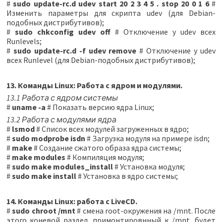
#
sudo update-rc.d udev start 20 2 3 4 5 . stop 20 0 1 6
#
Изменить параметры для скрипта udev (для Debian-
подобных дистрибутивов);
#
sudo chkconfig udev off
# Отключение у udev всех
Runlevels;
#
sudo update-rc.d -f udev remove
# Отключение у udev
всех Runlevel (для Debian-подобных дистрибутивов);
13. Команды Linux: Работа с ядром и модулями.
13.1 Работа с ядром системы
#
uname -a
# Показать версию ядра Linux;
13.2 Работа с модулями ядра
#
lsmod
# Список всех модулей загруженных в ядро;
#
sudo modprobe isdn
# Загрузка модуля на примере isdn;
#
make
# Создание сжатого образа ядра системы;
#
make modules
# Компиляция модуля;
#
sudo make modules_install
# Установка модуля;
#
sudo make install
# Установка в ядро системы;
14. Команды Linux: работа с LiveCD.
#
sudo chroot /mnt
# смена root-окружения на /mnt. После
этого коневой раздел, примонтировнный к /mnt, будет