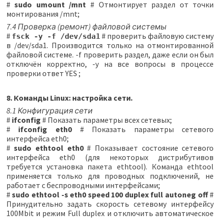
#
sudo umount /mnt
# Отмонтирует раздел от точки
монтирования /mnt;
7.4 Проверка (ремонт) файловой системы
#
# проверить файловую систему
fsck -y -f /dev/sda1
в /dev/sda1. Производится только на отмонтированной
файловой системе. -f проверить раздел, даже если он был
отключён корректно, -y на все вопросы в процессе
проверки ответ YES ;
8. Команды Linux: настройка сети.
8.1 Конфигурация сети
#
ifconfig
# Показать параметры всех сетевых;
#
ifconfig eth0
# Показать параметры сетевого
интерфейса eth0;
#
sudo ethtool eth0
# Показывает состояние сетевого
интерфейса eth0 (для некоторых дистрибутивов
требуется установка пакета ethtool). Команда ethtool
применяется только для проводных подключений, не
работает с беспроводными интерфейсами;
#
sudo ethtool -s eth0 speed 100 duplex full autoneg off
#
Принудительно задать скорость сетевому интерфейсу
100Mbit и режим Full duplex и отключить автоматическое