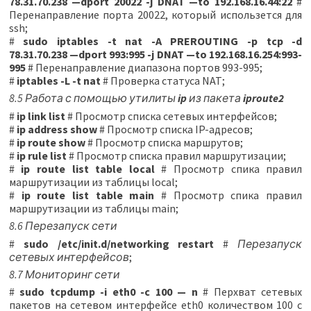
78.31.70.238 —dport 20022 -j DNAT —to 192.168.16.44:22
#
Перенаправление порта 20022, который использется для
ssh;
#
sudo iptables -t nat -A PREROUTING -p tcp -d
78.31.70.238 —dport 993:995 -j DNAT —to 192.168.16.254:993-
995
# Перенаправление диапазона портов 993-995;
#
iptables -L -t nat
# Проверка статуса NAT;
8.5 Работа с помощью утилиты
ip
из пакета
iproute2
#
ip link list
# Просмотр списка сетевых интерфейсов;
#
ip address show
# Просмотр списка IP-адресов;
#
ip route show
# Просмотр списка маршрутов;
#
ip rule list
# Просмотр списка правил маршрутизации;
#
ip route list table local
# Просмотр спика правил
маршрутизации из таблицы loсal;
#
ip route list table main
# Просмотр спика правил
маршрутизации из таблицы main;
8.6 Перезапуск сети
#
sudo /etc/init.d/networking restart
#
Перезапуск
сетевых интерфейсов
;
8.7 Мониторинг сети
#
sudo tcpdump -i eth0 -c 100 — n
# Перхват сетевых
пакетов на сетевом интерфейсе eth0 количеством 100 с