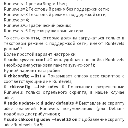
Runlevels=1 режим Single-User;
Runlevels=2 Текстовый режим без поддержки сети;
Runlevels=3 Текстовый режим с поддержкой сети;
Runlevels=4;
Runlevels=5 Графический режим;
Runlevels=6 Перезагрузка компьютера.
То есть скрипты, которые должны загружаться только в
текстовом режиме с поддержкой сети, имеют Runlevels
равный 3.
Более простой вариант настройки:
#
sudo sysv-rc-conf
#Очень удобная настройка Runlevels
(необходима установка пакета sysv-rc-conf);
Ручной вариант настройки:
#
chkconfig —list
# Показывает список всех скриптов с
соответствующими им Runlevels;
#
chkconfig —list udev
# Показывает разрешенные
Runlevels только отдельного скрипта, в нашем случае
udev;
#
sudo update-rc.d udev defaults
# Выставление скрипту
udev значений Runlevels по-умолчанию (для Debian-
подобных дистрибутивов);
#
sudo chkconfig udev —level 35 on
# Добавление скрипту
udev Runlevels 3 и 5;