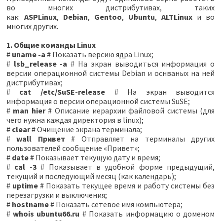
во многих дистрибутивах, таких
как:
ASPLinux
,
Debian
,
Gentoo
,
Ubuntu
,
ALTLinux
и во
многих других.
1. Общие команды Linux
#
uname -a
# Показать версию ядра Linux;
#
lsb_release -a
# На экран выводиться информация о
версии операционной системы Debian и оснваных на ней
дистрибутивах;
#
cat /etc/SuSE-release
# На экран выводится
информация о версии операционной системы SuSE;
#
man hier
# Описание иерархии файловой системы (для
чего нужна каждая директория в linux);
#
clear
# Очищение экрана терминала;
#
wall Привет
# Отправляет на терминалы других
пользователей сообщение «Привет»;
#
date
# Показывает текущую дату и время;
#
cal -3
# Показывает в удобной форме предыдущий,
текущий и последующий месяц (как календарь);
#
uptime
# Показать текущее время и работу системы без
перезагрузки и выключения;
#
hostname
# Показать сетевое имя компьютера;
#
whois ubuntu66.ru
# Показать информацию о доменом