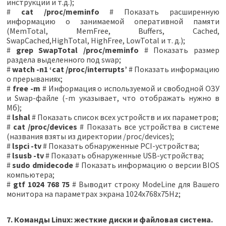
инструкции и т.д.);
#
cat /proc/meminfo
# Показать расширенную
информацию о занимаемой оперативной памяти
(MemTotal, MemFree, Buffers, Cached,
SwapCached,HighTotal, HighFree, LowTotal и т. д.);
#
grep SwapTotal /proc/meminfo
# Показать размер
раздела выделенного под swap;
#
watch -n1 ‘cat /proc/interrupts’
# Показать информацию
о прерываниях;
#
free -m
# Информация о используемой и свободной ОЗУ
и Swap-файле (-m указывает, что отображать нужно в
Мб);
#
lshal
# Показать список всех устройств и их параметров;
#
cat /proc/devices
# Показать все устройства в системе
(названия взяты из директории /proc/devices);
#
lspci -tv
# Показать обнаруженные PCI-устройства;
#
lsusb -tv
# Показать обнаруженные USB-устройства;
#
sudo dmidecode
# Показать информацию о версии BIOS
компьютера;
#
gtf 1024 768 75
# Выводит строку ModeLine для Вашего
монитора на параметрах экрана 1024x768x75Hz;
7. Команды Linux: жесткие диски и файловая система.