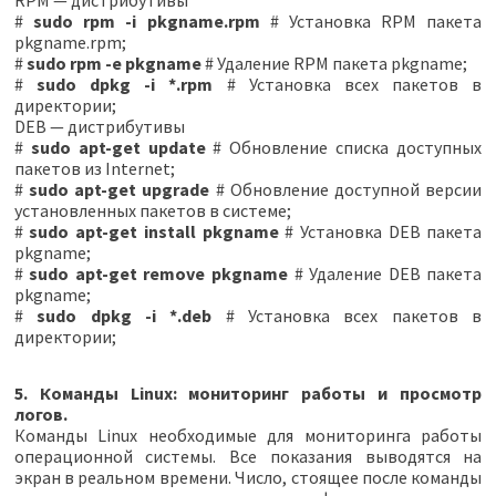
RPM — дистрибутивы
#
sudo rpm -i pkgname.rpm
# Установка RPM пакета
pkgname.rpm;
#
sudo rpm -e pkgname
# Удаление RPM пакета pkgname;
#
sudo dpkg -i *.rpm
# Установка всех пакетов в
директории;
DEB — дистрибутивы
#
sudo apt-get update
# Обновление списка доступных
пакетов из Internet;
#
sudo apt-get upgrade
# Обновление доступной версии
установленных пакетов в системе;
#
sudo apt-get install pkgname
# Установка DEB пакета
pkgname;
#
sudo apt-get remove pkgname
# Удаление DEB пакета
pkgname;
#
sudo dpkg -i *.deb
# Установка всех пакетов в
директории;
5. Команды Linux: мониторинг работы и просмотр
логов.
Команды Linux необходимые для мониторинга работы
операционной системы. Все показания выводятся на
экран в реальном времени. Число, стоящее после команды