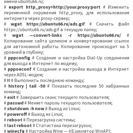
имени ubuntu66.ru;
#
export http_proxy=http://your.proxy:port
# Изменить
переменной окружения http_proxy, для использования
интернета через proxy-сервер;
#
wget https://ubuntu66.ru/ads.gif
# Скачать файл
https://ubuntu66.ru/ads.gif в текущую папку;
#
wget —convert-links -r https://ubuntu66.ru/
#
Копирование сайта целиком и конвертирование ссылок
для автономной работы. Копирование происходит на 5
уровней в глубину;
#
pppconfig
# Создание и настройка Dial-Up соединения
для выхода в Интернет по модему;
#
pppoeconf
# Создание и настройка выхода в Интернет
через ADSL-модем;
#
!!
# Выполнить последнюю команду;
#
history | tail -50
# Показать последние 50 набранных
команд;
#
exit
# Завершить сеанс текущего пользователя;
#
passwd
# Меняет пароль текущего пользователя;
#
shutdown -h now
# Выход из Linux;
#
poweroff
# Выход из Linux;
#
reboot
# Перезагрузка системы;
#
last reboot
# Cтатистика перезагрузок;
#
winecfg
# Настройка Wine — НЕэмулятор WinAPI;