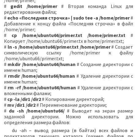
/home/primer;
#
gedit /home/primer
# Вторая команда Linux для
редактирования файла;
#
echo «Последняя строчка» | sudo tee -a /home/primer
#
Добавление к концу файла «Последняя строчка» в файл
/home/primer;
#
cp /home/ubuntu66/primer.txt /home/primer.txt
#
Копирует /home/ubuntu66/primer.tx в home/primer.txt;
#
ln -s /home/ubuntu66/primer.txt /home/primer
# Cоздает
символическую ссылку /home/primer к файлу
/home/ubuntu66/primer.txt;
#
mkdir /home/ubuntu66/human
# Создание директории с
именем human;
#
rmdir /home/ubuntu66/human
# Удаление директории с
именем human;
#
rm -rf /home/ubuntu66/human
# Удаление директории с
вложенными фалами;
#
cp -la /dir1 /dir2
# Копирование директорий;
#
mv /dir1 /dir2
# Переименование директории;
#
du -sh /home/ubuntu66/
# Выводит на экран размер
заданной директории. Можно использовать для
определения размера файлов:
du -ah – вывод размера (в байтах) всех файлов и
подкаталогов текущего каталога (размер файлов по