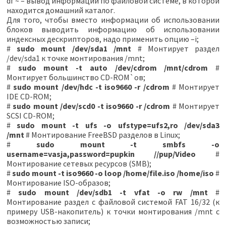
df ~ – вывод информации по файловой системе, в которой
находится домашний каталог.
Для того, чтобы вместо информации об использовании
блоков выводить информацию об использовании
индексных дескрипторов, надо применить опцию –i;
#
sudo mount /dev/sda1 /mnt
# Монтирует раздел
/dev/sda1 к точке монтирования /mnt;
#
sudo mount -t auto /dev/cdrom /mnt/cdrom
#
Монтирует большинство CD-ROM`ов;
#
sudo mount /dev/hdc -t iso9660 -r /cdrom
# Монтирует
IDE CD-ROM;
#
sudo mount /dev/scd0 -t iso9660 -r /cdrom
# Монтирует
SCSI CD-ROM;
#
sudo mount -t ufs -o ufstype=ufs2,ro /dev/sda3
/mnt
# Монтирование FreeBSD разделов в Linux;
#
sudo mount -t smbfs -o
username=vasja,password=pupkin //pup/Video
#
Монтирование сетевых ресурсов (SMB);
#
sudo mount -t iso9660 -o loop /home/file.iso /home/iso
#
Монтирование ISO-образов;
#
sudo mount /dev/sdb1 -t vfat -o rw /mnt
#
Монтирование раздел с файловой системой FAT 16/32 (к
примеру USB-накопитель) к точки монтирования /mnt с
возможностью записи;