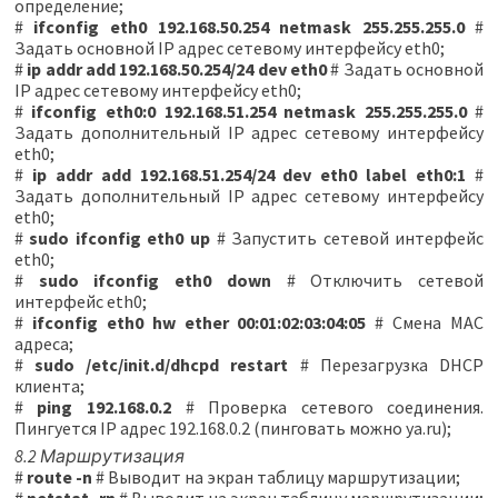
определение;
#
ifconfig eth0 192.168.50.254 netmask 255.255.255.0
#
Задать основной IP адрес сетевому интерфейсу eth0;
#
ip addr add 192.168.50.254/24 dev eth0
# Задать основной
IP адрес сетевому интерфейсу eth0;
#
ifconfig eth0:0 192.168.51.254 netmask 255.255.255.0
#
Задать дополнительный IP адрес сетевому интерфейсу
eth0;
#
ip addr add 192.168.51.254/24 dev eth0 label eth0:1
#
Задать дополнительный IP адрес сетевому интерфейсу
eth0;
#
sudo ifconfig eth0 up
# Запустить сетевой интерфейс
eth0;
#
sudo ifconfig eth0 down
# Отключить сетевой
интерфейс eth0;
#
ifconfig eth0 hw ether 00:01:02:03:04:05
# Смена MAC
адреса;
#
sudo /etc/init.d/dhcpd restart
# Перезагрузка DHCP
клиента;
#
ping 192.168.0.2
# Проверка сетевого соединения.
Пингуется IP адрес 192.168.0.2 (пинговать можно ya.ru);
8.2 Маршрутизация
#
route -n
# Выводит на экран таблицу маршрутизации;