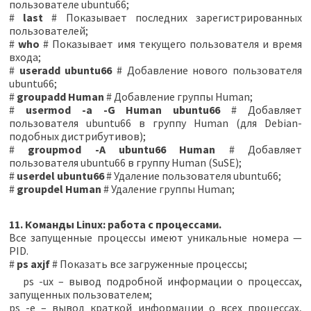
пользователе ubuntu66;
#
last
# Показывает последних зарегистрированных
пользователей;
#
who
# Показывает имя текущего пользователя и время
входа;
#
useradd ubuntu66
# Добавление нового пользователя
ubuntu66;
#
groupadd Human
# Добавление группы Human;
#
usermod -a -G Human ubuntu66
# Добавляет
пользователя ubuntu66 в группу Human (для Debian-
подобных дистрибутивов);
#
groupmod -A ubuntu66 Human
# Добавляет
пользователя ubuntu66 в группу Human (SuSE);
#
userdel ubuntu66
# Удаление пользователя ubuntu66;
#
groupdel Human
# Удаление группы Human;
11. Команды Linux: работа с процессами.
Все запущенные процессы имеют уникальные номера —
PID.
#
ps axjf
# Показать все загруженные процессы;
ps -ux – вывод подробной информации о процессах,
запущенных пользователем;
ps -e – вывод краткой информации о всех процессах,