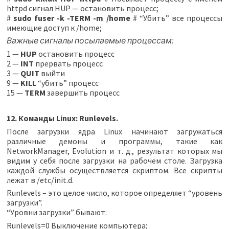
httpd сигнал HUP — остановить процесс;
#
sudo fuser -k -TERM -m /home
# “Убить” все процессы
имеющие доступ к /home;
Важные сигналы посылаемые процессам:
1 —
HUP
остановить процесс
2 —
INT
прервать процесс
3 —
QUIT
выйти
9 —
KILL
“убить” процесс
15 —
TERM
завершить процесс
12. Команды Linux: Runlevels.
После загрузки ядра Linux начинают загружаться
различные демоны и программы, такие как
NetworkManager, Evolution и т. д., результат которых мы
видим у себя после загрузки на рабочем столе. Загрузка
каждой службы осуществляется скриптом. Все скрипты
лежат в /etc/init.d.
Runlevels – это целое число, которое определяет “уровень
загрузки”.
“Уровни загрузки” бывают:
Runlevels=0 Выключение компьютера;