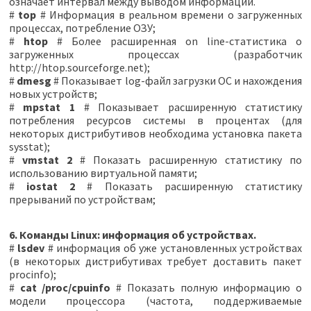
означает интервал между выводом информации.
#
top
# Информация в реальном времени о загруженных
процессах, потребление ОЗУ;
#
htop
# Более расширенная on line-статистика о
загруженных процессах (разработчик
http://htop.sourceforge.net);
#
dmesg
# Показывает log-файл загрузки ОС и нахождения
новых устройств;
#
mpstat 1
# Показывает расширенную статистику
потребления ресурсов системы в процентах (для
некоторых дистрибутивов необходима установка пакета
sysstat);
#
vmstat 2
# Показать расширенную статистику по
использованию виртуальной памяти;
#
iostat 2
# Показать расширенную статистику
прерываний по устройствам;
6. Команды Linux: информация об устройствах.
#
lsdev
# информация об уже установленных устройствах
(в некоторых дистрибутивах требует доставить пакет
procinfo);
#
cat /proc/cpuinfo
# Показать полную информацию о
модели процессора (частота, поддерживаемые