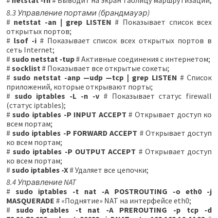
#
netstat -rn
# Выводит на экран таблицу маршрутизации;
8.3 Управление портами (брандмауэр)
#
netstat -an | grep LISTEN
# Показывает список всех
открытых портов;
#
lsof -i
# Показывает список всех открытых портов в
сеть Internet;
#
sudo netstat -tup
# Активные соединения с интернетом;
#
socklist
# Показывает все открытые сокеты;
#
sudo netstat -anp —udp —tcp | grep LISTEN
# Список
приложений, которые открывают порты;
#
sudo iptables -L -n -v
# Показывает статус firewall
(статус iptables);
#
sudo iptables -P INPUT ACCEPT
# Открывает доступ ко
всем портам;
#
sudo iptables -P FORWARD ACCEPT
# Открывает доступ
ко всем портам;
#
sudo iptables -P OUTPUT ACCEPT
# Открывает доступ
ко всем портам;
#
sudo iptables -X
# Удаляет все цепочки;
8.4 Управление NAT
#
sudo iptables -t nat -A POSTROUTING -o eth0 -j
MASQUERADE
# «Поднятие» NAT на интерфейсе eth0;
#
sudo iptables -t nat -A PREROUTING -p tcp -d