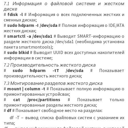
7.1 Информация о файловой системе и жестком
диске
#
fdisk -l
# Информация о всех подключенных жестких и
сменных дисках;
#
sudo hdparm -I /dev/sda
# Полная информация о IDE/ATA
жестких дисках;
#
smartctl -a /dev/sda1
# Выводит SMART-информацию о
разделе жесткого диска /dev/sda1 (необходима установка
пакета smartmontools);
#
sudo blkid
# Выводит UUID всех доступных накопителей
информации в системе;
7.2 Производительность жесткого диска
#
sudo hdparm -tT /dev/sda
# Показывает
производительность жесткого диска;
7.3 Монтирование разделов жесткого диска
#
mount | column -t
# Показывает полную информацию о
примонтированных устройсвах;
#
cat /proc/partitions
# Показывает только
примонтированные разделы жесткого диска;
#
df
# Показывает свободное место на разделах:
df -T – вывод списка файловых систем с указанием их
типа;