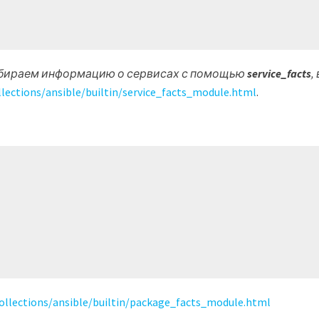
собираем информацию о сервисах с помощью
service_facts
,
llections/ansible/builtin/service_facts_module.html
.
collections/ansible/builtin/package_facts_module.html