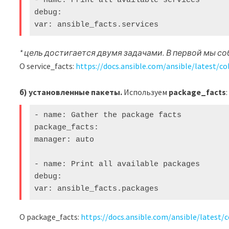
- name: Print all available services

debug:

var: ansible_facts.services
* цель достигается двумя задачами. В первой мы 
О service_facts:
https://docs.ansible.com/ansible/latest/co
б) установленные пакеты.
Используем
package_facts
:
- name: Gather the package facts

package_facts:

manager: auto

- name: Print all available packages

debug:

var: ansible_facts.packages
О package_facts:
https://docs.ansible.com/ansible/latest/