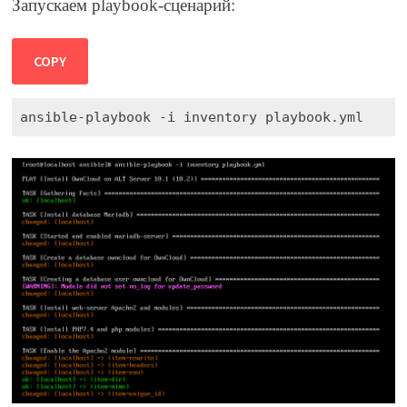
Запускаем playbook-сценарий:
COPY
ansible-playbook -i inventory playbook.yml