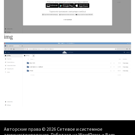
img
Авторские права © 2026
Сетевое и системное
администрирование
. Работает на
WordPress
и
Bam
.