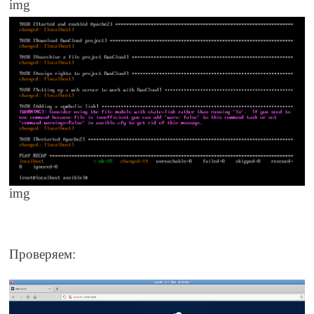
img
img
Проверяем: