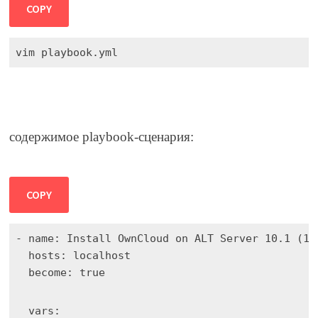
COPY
vim playbook.yml
содержимое playbook-сценария:
COPY