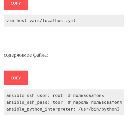
COPY
vim host_vars/localhost.yml
содержимое файла:
COPY
ansible_python_interpreter: /usr/bin/python3   