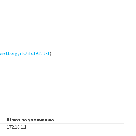
.ietf.org/rfc/rfc1918.txt
)
Шлюз по умолчанию
172.16.1.1