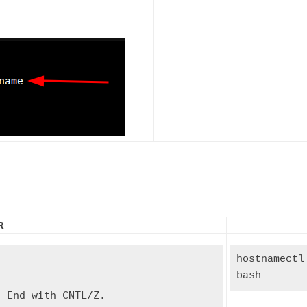
R
hostnamectl
bash
 End with CNTL/Z.                  
