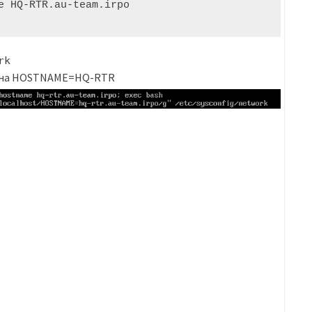
e HQ-RTR.au-team.irpo

rk
 на HOSTNAME=HQ-RTR