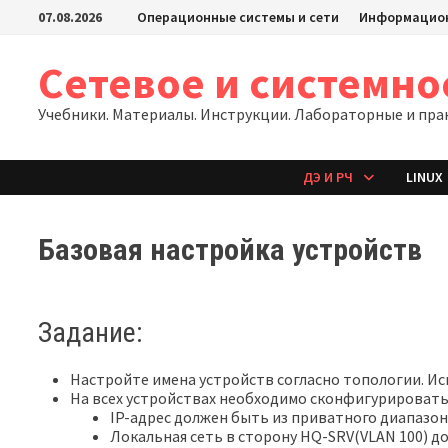
Перейти
07.08.2026
Операционные системы и сети
Информацион
к
содержимому
Сетевое и системн
Учебники. Материалы. Инструкции. Лабораторные и пра
ДЭ И РЧ
LINUX
Базовая настройка устройств
Задание:
Настройте имена устройств согласно топологии. И
На всех устройствах необходимо сконфигурировать 
IP-адрес должен быть из приватного диапазона,
Локальная сеть в сторону HQ-SRV(VLAN 100) д