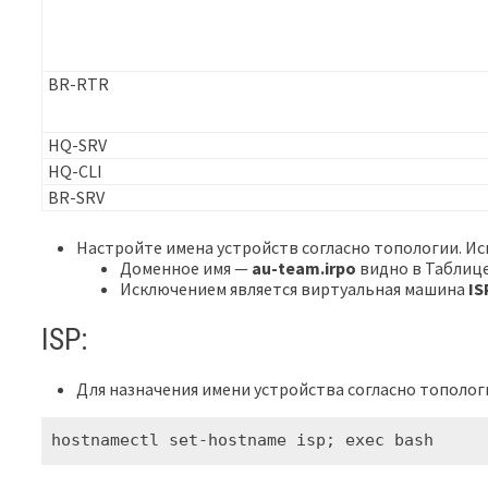
BR-RTR
HQ-SRV
HQ-CLI
BR-SRV
Настройте имена устройств согласно топологии. И
Доменное имя —
au-team.irpo
видно в Таблице
Исключением является виртуальная машина
IS
ISP:
Для назначения имени устройства согласно тополо
hostnamectl set-hostname isp; exec bash