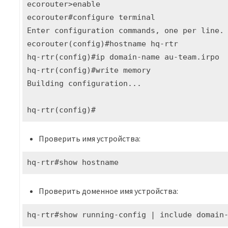
ecorouter>enable

ecorouter#configure terminal

Enter configuration commands, one per line. 
ecorouter(config)#hostname hq-rtr

hq-rtr(config)#ip domain-name au-team.irpo

hq-rtr(config)#write memory

Building configuration...

hq-rtr(config)#
Проверить имя устройства:
hq-rtr#show hostname
Проверить доменное имя устройства:
hq-rtr#show running-config | include domain