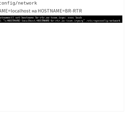
config/network
AME=localhost на HOSTNAME=BR-RTR