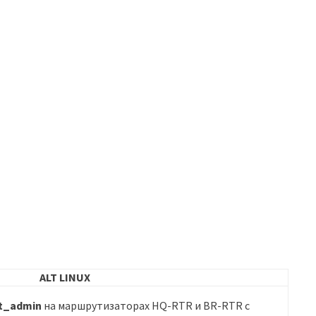
ALT LINUX
t_admin
на маршрутизаторах HQ-RTR и BR-RTR с