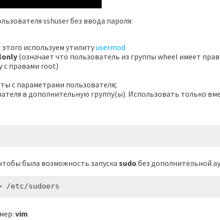
льзователя sshuser без ввода пароля:
 этого используем утилиту
usermod
lonly
(означает что пользователь из группы wheel имеет право
 с правами root)
оты с параметрами пользователя;
ателя в дополнительную группу(ы). Использовать только вм
чтобы была возможность запуска
sudo
без дополнительной а
> /etc/sudoers
мер:
vim