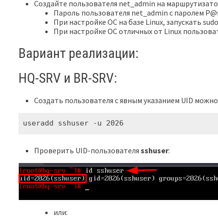
Создайте пользователя net_admin на маршрутизат
Пароль пользователя net_admin с паролем P@
При настройке ОС на базе Linux, запускать sud
При настройке ОС отличных от Linux пользов
Вариант реализации:
HQ-SRV и BR-SRV:
Создать пользователя с явным указанием UID можн
useradd sshuser -u 2026
Проверить UID-пользователя
sshuser
:
или: