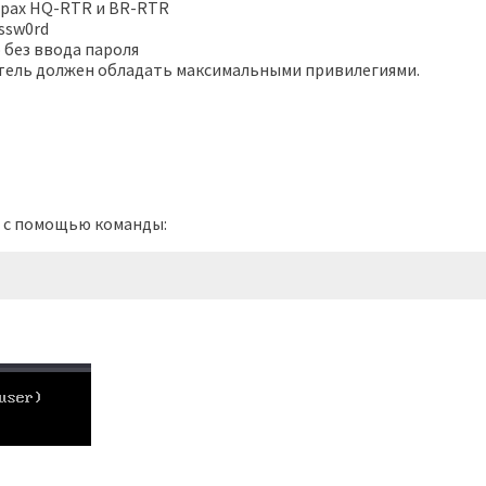
орах HQ-RTR и BR-RTR
ssw0rd
o без ввода пароля
атель должен обладать максимальными привилегиями.
о с помощью команды: