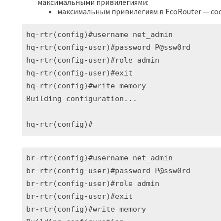
максимальными привилегиями:
максимальным привилегиям в EcoRouter — со
hq-rtr(config)#username net_admin

hq-rtr(config-user)#password P@ssw0rd

hq-rtr(config-user)#role admin 

hq-rtr(config-user)#exit

hq-rtr(config)#write memory

Building configuration...

hq-rtr(config)#
br-rtr(config)#username net_admin

br-rtr(config-user)#password P@ssw0rd

br-rtr(config-user)#role admin 

br-rtr(config-user)#exit

br-rtr(config)#write memory
