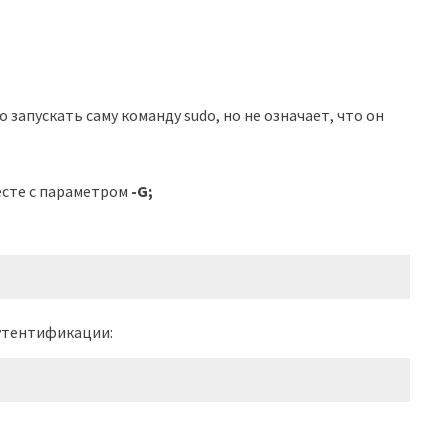
 запускать саму команду sudo, но не означает, что он
есте с параметром
-G;
утентификации: