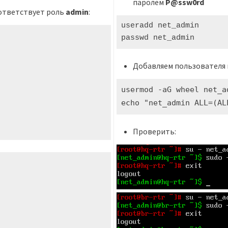
паролем
P@ssw0rd
ответствует роль
admin
:
useradd net_admin

passwd net_admin
Добавляем пользователя в
usermod -aG wheel net_a
echo "net_admin ALL=(AL
Проверить: