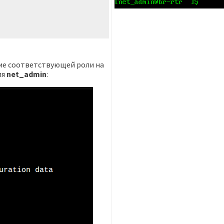
ние соответствующей роли на
ля
net_admin
: