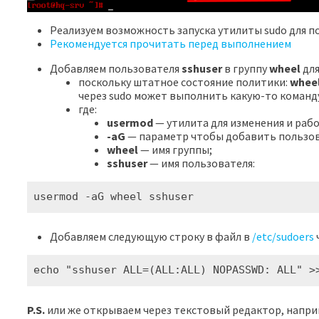
Реализуем возможность запуска утилиты sudo для по
Рекомендуется прочитать перед выполнением
Добавляем пользователя
sshuser
в группу
wheel
для
поскольку штатное состояние политики:
whee
через sudo может выполнить какую-то команду
где:
usermod
— утилита для изменения и раб
-aG
— параметр чтобы добавить пользов
wheel
— имя группы;
sshuser
— имя пользователя:
usermod -aG wheel sshuser
Добавляем следующую строку в файл в
/etc/sudoers
echo "sshuser ALL=(ALL:ALL) NOPASSWD: ALL" >
P.S.
или же открываем через текстовый редактор, напри