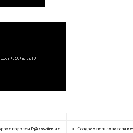
рах с паролем
P@ssw0rd
и с
Создаём пользователя
ne