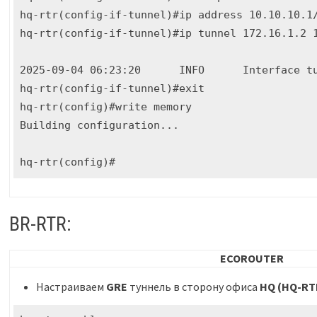
hq-rtr(config-if-tunnel)#ip address 10.10.10.1/
hq-rtr(config-if-tunnel)#ip tunnel 172.16.1.2 1
2025-09-04 06:23:20      INFO      Interface tu
hq-rtr(config-if-tunnel)#exit

hq-rtr(config)#write memory

Building configuration...

hq-rtr(config)#
BR-RTR:
ECOROUTER
Настраиваем
GRE
туннель в сторону офиса
HQ (HQ-RT