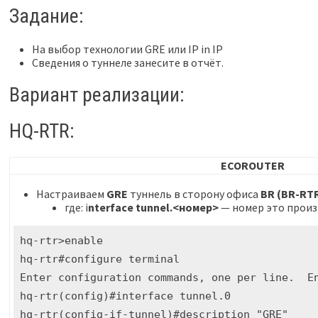
Задание:
На выбор технологии GRE или IP in IP
Сведения о туннеле занесите в отчёт.
Вариант реализации:
HQ-RTR:
ECOROUTER
Настраиваем
GRE
туннель в сторону офиса
BR (BR-RTR
где: i
nterface tunnel.<номер>
— номер это произ
hq-rtr>enable 

hq-rtr#configure terminal 

Enter configuration commands, one per line.  En
hq-rtr(config)#interface tunnel.0

hq-rtr(config-if-tunnel)#description "GRE"
