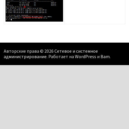
Авторские права © 2026
Сетевое и системное
администрирование
. Работает на
WordPress
и
Bam
.