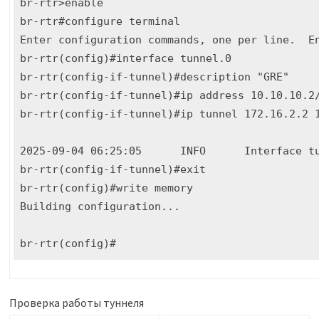
br-rtr>enable 

br-rtr#configure terminal 

Enter configuration commands, one per line.  En
br-rtr(config)#interface tunnel.0

br-rtr(config-if-tunnel)#description "GRE"

br-rtr(config-if-tunnel)#ip address 10.10.10.2/
br-rtr(config-if-tunnel)#ip tunnel 172.16.2.2 1
2025-09-04 06:25:05      INFO      Interface tu
br-rtr(config-if-tunnel)#exit

br-rtr(config)#write memory

Building configuration...

br-rtr(config)#
Проверка работы туннеля