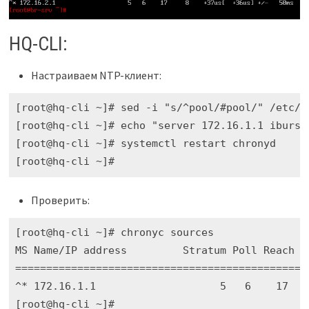
HQ-CLI:
Настраиваем NTP-клиент:
[root@hq-cli ~]# sed -i "s/^pool/#pool/" /etc/ch
[root@hq-cli ~]# echo "server 172.16.1.1 iburst"
[root@hq-cli ~]# systemctl restart chronyd

[root@hq-cli ~]# 
Проверить:
[root@hq-cli ~]# chronyc sources

MS Name/IP address         Stratum Poll Reach L
===============================================
^* 172.16.1.1                    5   6    17   
[root@hq-cli ~]# 