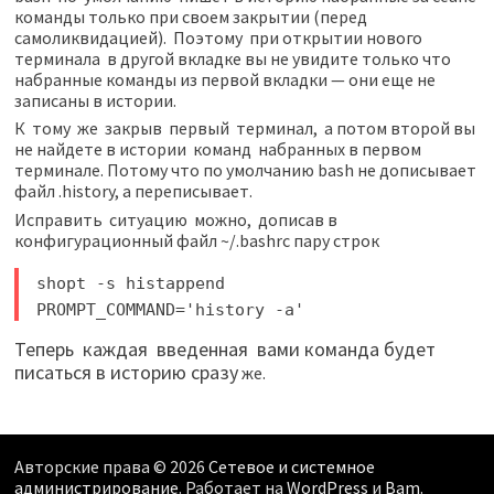
команды только при своем закрытии (перед
самоликвидацией). Поэтому при открытии нового
терминала в другой вкладке вы не увидите только что
набранные команды из первой вкладки — они еще не
записаны в истории.
К тому же закрыв первый терминал, а потом второй вы
не найдете в истории команд набранных в первом
терминале. Потому что по умолчанию bash не дописывает
файл .history, а переписывает.
Исправить ситуацию можно, дописав в
конфигурационный файл ~/.bashrc пару строк
shopt -s histappend
PROMPT_COMMAND='history -a'
Теперь каждая введенная вами команда будет
писаться в историю сразу
же.
Авторские права © 2026
Сетевое и системное
администрирование
. Работает на
WordPress
и
Bam
.