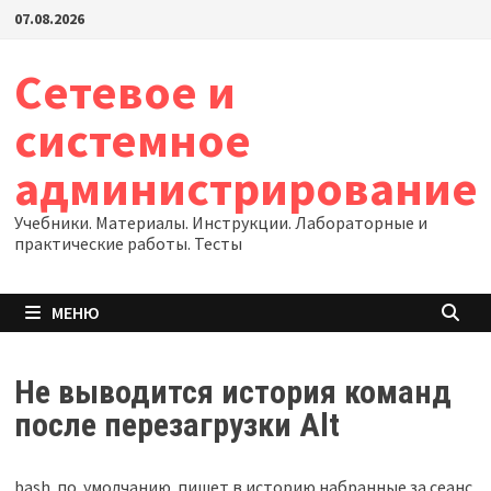
Перейти
07.08.2026
к
содержимому
Сетевое и
системное
администрирование
Учебники. Материалы. Инструкции. Лабораторные и
практические работы. Тесты
МЕНЮ
Не выводится история команд
после перезагрузки Alt
bash по умолчанию пишет в историю набранные за сеанс