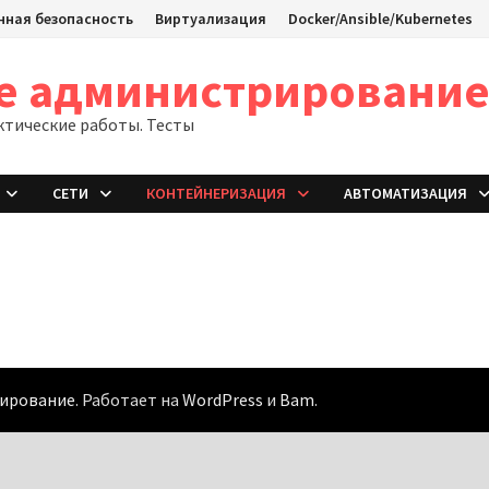
ная безопасность
Виртуализация
Docker/Ansible/Kubernetes
ое администрировани
ктические работы. Тесты
СЕТИ
КОНТЕЙНЕРИЗАЦИЯ
АВТОМАТИЗАЦИЯ
рирование
. Работает на
WordPress
и
Bam
.