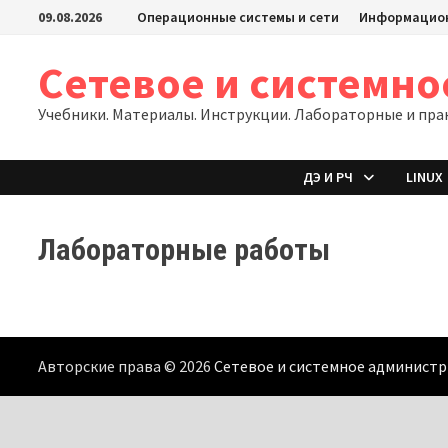
Перейти
09.08.2026
Операционные системы и сети
Информацион
к
содержимому
Сетевое и системн
Учебники. Материалы. Инструкции. Лабораторные и пра
ДЭ И РЧ
LINUX
Лабораторные работы
Авторские права © 2026
Сетевое и системное админист