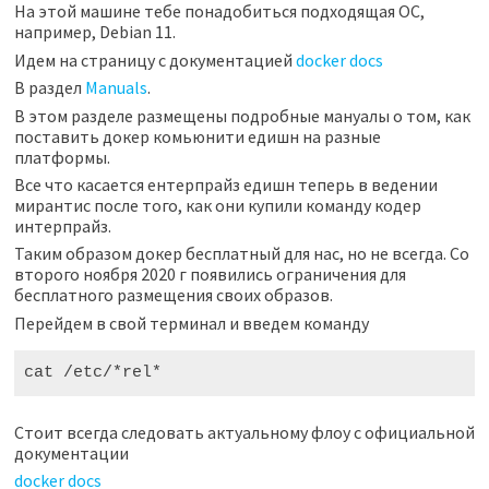
На этой машине тебе понадобиться подходящая ОС,
например, Debian 11.
Идем на страницу с документацией
docker docs
В раздел
Manuals
.
В этом разделе размещены подробные мануалы о том, как
поставить докер комьюнити едишн на разные
платформы.
Все что касается ентерпрайз едишн теперь в ведении
мирантис после того, как они купили команду кодер
интерпрайз.
Таким образом докер бесплатный для нас, но не всегда. Со
второго ноября 2020 г появились ограничения для
бесплатного размещения своих образов.
Перейдем в свой терминал и введем команду
cat /etc/
*
rel
*
Стоит всегда следовать актуальному флоу с официальной
документации
docker docs