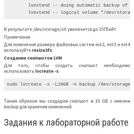
lvextend
--
doing
automatic
backup
of
v
lvextend
--
logical
volume
"/dev/storag
В результате /dev/storage/sit увеличится до 15Гбайт.
Примечание
Для изменения размера файловых систем ext2, ext3 и ext4
используйте
resize2fs
.
Создание снапшотов LVM
Для того, чтобы создать снапшот необходимо
использовать
lvcreate -s
sudo
lvcreate
-
s
-
L10GB
-
n
backup
/
dev
/
storage
/
Таким образом мы создадим снапшот в 10 GB с именем
backup для хранения изменений.
Задания к лабораторной работе