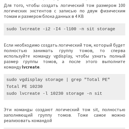
Для того, чтобы создать логический том размером 100
логических экстентов с записью по двум физическим
томам и размером блока данных в 4 KB
sudo
lvcreate
-
i2
-
I4
-
l100
-
n
sit
storage
Если необходимо создать логический том, который будет
полностью занимать группу томов, то сперва
используйте команду vgdisplay, чтобы узнать полный
размер группы томов, а после этого выполните
команду
lvcreate
.
sudo
vgdisplay
storage
|
grep
"Total PE"
Total
PE
10230
sudo
lvcreate
-
l
10230
storage
-
n
sit
Эти команды создают логический том sit, полностью
заполняющий группу томов. Тоже самое можно
реализовать командой