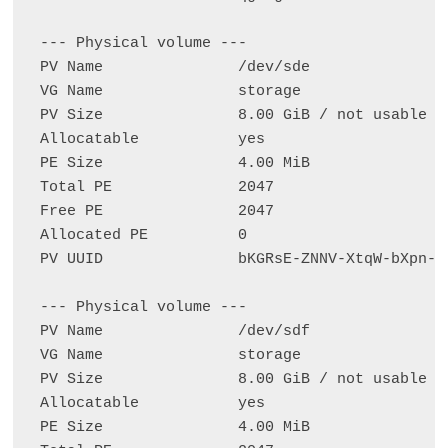
  --- Physical volume ---

  PV Name               /dev/sde

  VG Name               storage

  PV Size               8.00 GiB / not usable 4.
  Allocatable           yes

  PE Size               4.00 MiB

  Total PE              2047

  Free PE               2047

  Allocated PE          0

  PV UUID               bKGRsE-ZNNV-XtqW-bXpn-yO
  --- Physical volume ---

  PV Name               /dev/sdf

  VG Name               storage

  PV Size               8.00 GiB / not usable 4.
  Allocatable           yes

  PE Size               4.00 MiB
