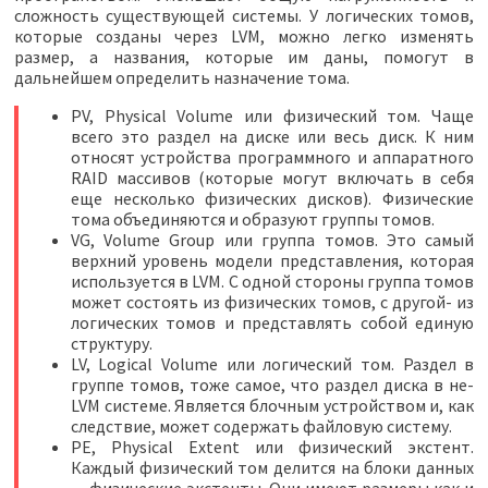
сложность существующей системы. У логических томов,
которые созданы через LVM, можно легко изменять
размер, а названия, которые им даны, помогут в
дальнейшем определить назначение тома.
PV, Physical Volume или физический том. Чаще
всего это раздел на диске или весь диск. К ним
относят устройства программного и аппаратного
RAID массивов (которые могут включать в себя
еще несколько физических дисков). Физические
тома объединяются и образуют группы томов.
VG, Volume Group или группа томов. Это самый
верхний уровень модели представления, которая
используется в LVM. С одной стороны группа томов
может состоять из физических томов, с другой- из
логических томов и представлять собой единую
структуру.
LV, Logical Volume или логический том. Раздел в
группе томов, тоже самое, что раздел диска в не-
LVM системе. Является блочным устройством и, как
следствие, может содержать файловую систему.
PE, Physical Extent или физический экстент.
Каждый физический том делится на блоки данных
— физические экстенты. Они имеют размеры как и