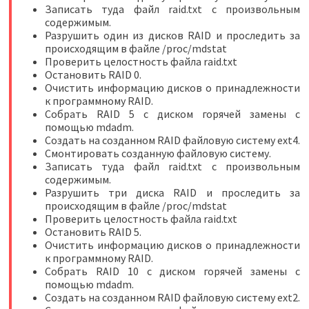
Записать туда файл raid.txt с произвольным
содержимым.
Разрушить один из дисков RAID и проследить за
происходящим в файле /proc/mdstat
Проверить целостность файла raid.txt
Остановить RAID 0.
Очистить информацию дисков о принадлежности
к программному RAID.
Собрать RAID 5 с диском горячей замены с
помощью mdadm.
Создать на созданном RAID файловую систему ext4.
Смонтировать созданную файловую систему.
Записать туда файл raid.txt с произвольным
содержимым.
Разрушить три диска RAID и проследить за
происходящим в файле /proc/mdstat
Проверить целостность файла raid.txt
Остановить RAID 5.
Очистить информацию дисков о принадлежности
к программному RAID.
Собрать RAID 10 с диском горячей замены с
помощью mdadm.
Создать на созданном RAID файловую систему ext2.