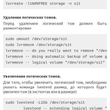
lvcreate
-
l100
%
FREE
storage
-
n
sit
Удаление логических томов.
Перед удалением логический том должен быть
размонтирован
sudo umount /dev/storage/sit

sudo lvremove /dev/storage/sit

lvremove -- do you really want to remove "/dev/s
lvremove -- doing automatic backup of volume gro
Увеличение логических томов.
Для того, чтобы увеличить логический том, необходимо
указать команде lvextend размер, до которого будет
увеличен том (в экстентах или в размере)
sudo
lvextend
-
L15G
/
dev
/
storage
/
sit
lvextend
--
extending
logical
volume
"/