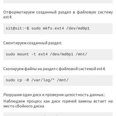
Отформатируем созданный раздел в файловую систему
ext4:
Смонтируем созданный раздел:
sudo
mount
-
t
ext4
/
dev
/
md0p1
/
mnt
/
Скопируем файлы на раздел с файловой системой ext4:
sudo
cp
-
R
/
var
/
log
/*
/
mnt
/
Разрушим один диск и проверим целостность данных.:
Наблюдаем процесс как диск горячей замены встает на
место сбойного диска