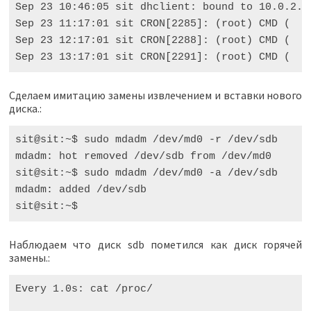
Sep 23 10:46:05 sit dhclient: bound to 10.0.2.1
Sep 23 11:17:01 sit CRON[2285]: (root) CMD (   
Sep 23 12:17:01 sit CRON[2288]: (root) CMD (   
Сделаем имитацию замены извлечением и вставки нового
диска.:
sit@sit:~$ sudo mdadm /dev/md0 -r /dev/sdb

mdadm: hot removed /dev/sdb from /dev/md0

sit@sit:~$ sudo mdadm /dev/md0 -a /dev/sdb

mdadm: added /dev/sdb

Наблюдаем что диск sdb пометился как диск горячей
замены.:
Every
1.0
s
:
cat
/
proc
/