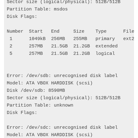
Sector size 
(
logical/physical
)
: 512B/512B

Partition Table: msdos

Disk Flags:

Number  Start   End     Size    Type      File s
1
      1049kB  256MB   255MB   primary   ext2  
2
      257MB   
21
.5GB  
21
.2GB  extended

5
      257MB   
21
.5GB  
21
.2GB  logical         
Error: /dev/sdb: unrecognised disk label

Model: ATA VBOX HARDDISK 
(
scsi
)
Disk /dev/sdb: 8590MB

Sector size 
(
logical/physical
)
: 512B/512B

Partition Table: unknown

Disk Flags:

Error: /dev/sdc: unrecognised disk label

Model: ATA VBOX HARDDISK 
(
scsi
)