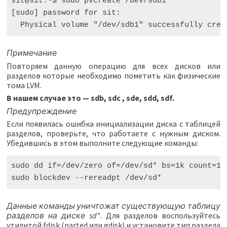
sit@sit:~$ sudo pvcreate /dev/sdb1

[sudo] password for sit:

Примечание
Повторяем данную операцию для всех дисков или
разделов которые необходимо пометить как физические
тома LVM.
В нашем случае это — sdb, sdc , sde, sdd, sdf.
Предупреждение
Если появилась ошибка инициализации диска с таблицей
разделов, проверьте, что работаете с нужным диском.
Убедившись в этом выполните следующие команды:
sudo
dd
if
=/
dev
/
zero
of
=/
dev
/
sd
*
bs
=
1
k
count
=
1
sudo
blockdev
--
rereadpt
/
dev
/
sd
*
Данные команды уничтожат существующую таблицу
разделов на диске sd*
. Для разделов воспользуйтесь
утилитой fdisk (parted или gdisk) и установите тип раздела