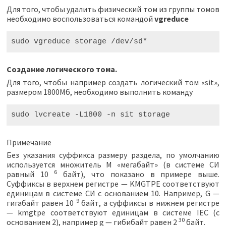
Для того, чтобы удалить физический том из группы томов
необходимо воспользоваться командой
vgreduce
sudo
vgreduce
storage
/
dev
/
sd
*
Создание логического тома.
Для того, чтобы например создать логический том «sit»,
размером 1800Мб, необходимо выполнить команду
sudo
lvcreate
-
L1800
-
n
sit
storage
Примечание
Без указания суффикса размеру раздела, по умолчанию
используется множитель M «мегабайт» (в системе СИ
6
равный 10
байт), что показано в примере выше.
Суффиксы в верхнем регистре — KMGTPE соответствуют
единицам в системе СИ с основанием 10. Например, G —
9
гигабайт равен 10
байт, а суффиксы в нижнем регистре
— kmgtpe соответствуют единицам в системе IEC (с
30
основанием 2), например g — гибибайт равен 2
байт.