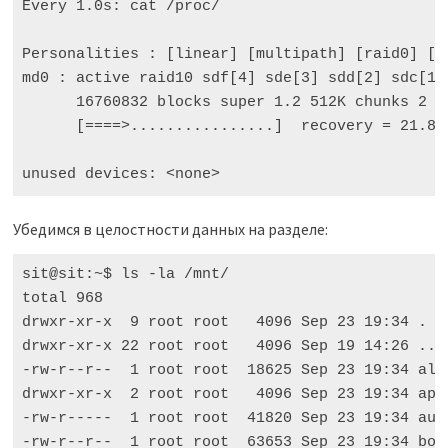
Every
1.0
s
:
cat
/
proc
/
Personalities
:
[
linear
]
[
multipath
]
[
raid0
]
[
r
md0
:
active
raid10
sdf
[
4
]
sde
[
3
]
sdd
[
2
]
sdc
[
1
]
16760832
blocks
super
1.2
512
K
chunks
2
n
[
====>................
]
recovery
=
21.8
%
unused
devices
:
<
none
>
Убедимся в целостности данных на разделе:
sit@sit:~$ ls -la /mnt/

total 968

drwxr-xr-x  9 root root   4096 Sep 23 19:34 .

drwxr-xr-x 22 root root   4096 Sep 19 14:26 ..

-rw-r--r--  1 root root  18625 Sep 23 19:34 alte
drwxr-xr-x  2 root root   4096 Sep 23 19:34 apt

-rw-r-----  1 root root  41820 Sep 23 19:34 auth
-rw-r--r--  1 root root  63653 Sep 23 19:34 boot