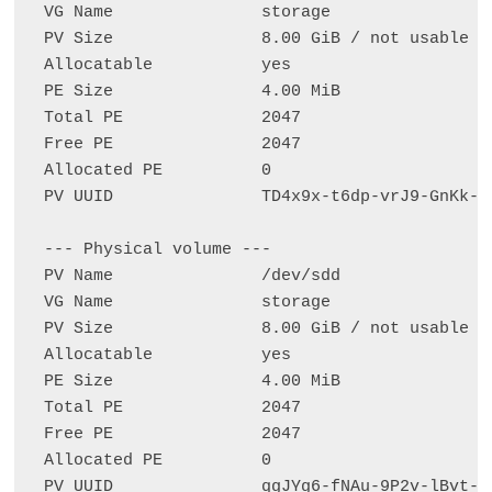
  VG Name               storage

  PV Size               8.00 GiB / not usable 4.
  Allocatable           yes

  PE Size               4.00 MiB

  Total PE              2047

  Free PE               2047

  Allocated PE          0

  PV UUID               TD4x9x-t6dp-vrJ9-GnKk-eX
  --- Physical volume ---

  PV Name               /dev/sdd

  VG Name               storage

  PV Size               8.00 GiB / not usable 4.
  Allocatable           yes

  PE Size               4.00 MiB

  Total PE              2047

  Free PE               2047

  Allocated PE          0

  PV UUID               qgJYg6-fNAu-9P2v-lBvt-u1