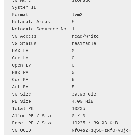
  VG Name               storage

  System ID

  Format                lvm2

  Metadata Areas        5

  Metadata Sequence No  1

  VG Access             read/write

  VG Status             resizable

  MAX LV                0

  Cur LV                0

  Open LV               0

  Max PV                0

  Cur PV                5

  Act PV                5

  VG Size               39.98 GiB

  PE Size               4.00 MiB

  Total PE              10235

  Alloc PE / Size       0 / 0

  Free  PE / Size       10235 / 39.98 GiB
