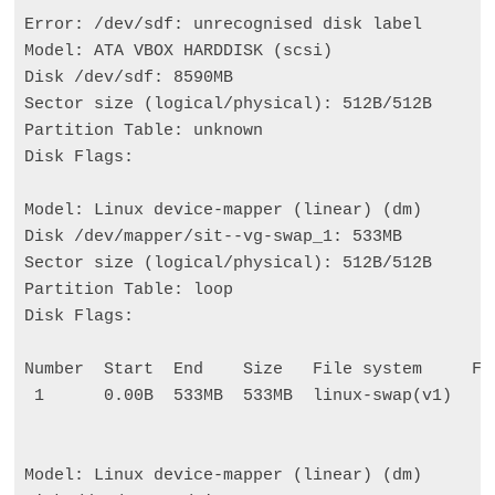
Error: /dev/sdf: unrecognised disk label

Model: ATA VBOX HARDDISK 
(
scsi
)
Disk /dev/sdf: 8590MB

Sector size 
(
logical/physical
)
: 512B/512B

Partition Table: unknown

Disk Flags:

Model: Linux device-mapper 
(
linear
)
(
dm
)
Disk /dev/mapper/sit--vg-swap_1: 533MB

Sector size 
(
logical/physical
)
: 512B/512B

Partition Table: loop

Disk Flags:

Number  Start  End    Size   File system     Fla
1
0
.00B  533MB  533MB  linux-swap
(
v1
)
Model: Linux device-mapper 
(
linear
)
(
dm
)