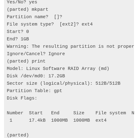
Yes/No? yes

(parted) mkpart

Partition name?  []?

File system type?  [ext2]? ext4

Start? 0

End? 1GB

Warning: The resulting partition is not properl
Ignore/Cancel? Ignore

(parted) print

Model: Linux Software RAID Array (md)

Disk /dev/md0: 17.2GB

Sector size (logical/physical): 512B/512B

Partition Table: gpt

Disk Flags:

Number  Start   End     Size    File system  Nam
 1      17.4kB  1000MB  1000MB  ext4
