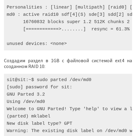
Personalities
:
[
linear
]
[
multipath
]
[
raid0
]
[
r
md0
:
active
raid10
sdf
[
4
](
S
)
sde
[
3
]
sdd
[
2
]
sdc
16760832
blocks
super
1.2
512
K
chunks
2
n
[
============>........
]
resync
=
61.3
%
(
unused
devices
:
<
none
>
Создадим раздел в 1GB c файловой системой ext4 на
созданном RAID 10:
sit@sit:~$ sudo parted /dev/md0

[sudo] password for sit:

GNU Parted 3.2

Using /dev/md0

Welcome to GNU Parted! Type 'help' to view a lis
(parted) mklabel

New disk label type? GPT

Warning: The existing disk label on /dev/md0 wi