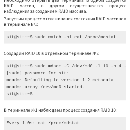
Необходимо открыть два терминала. В одном создается
RAID массив, в другом осуществляется процесс
наблюдения за созданием RAID массива.
Запустим процесс отслеживания состояния RAID массивов
в терминале №1:
Создадим RAID 10 в отдельном терминале №2:
sit@sit:~$ sudo mdadm -C /dev/md0 -l 10 -n 4 -x 
[sudo] password for sit:

mdadm: Defaulting to version 1.2 metadata

mdadm: array /dev/md0 started.

В терминале №1 наблюдаем процесс создания RAID 10:
Every
1.0
s
:
cat
/
proc
/
mdstat