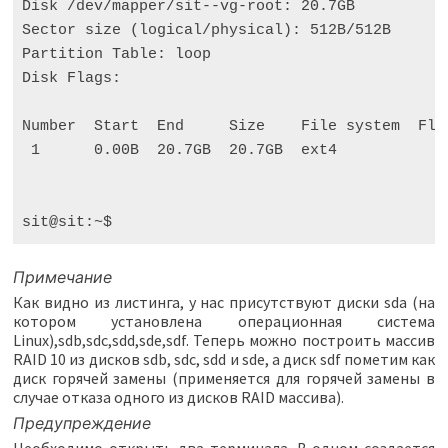
Disk /dev/mapper/sit--vg-root: 
20
.7GB

Sector size 
(
logical/physical
)
: 512B/512B

Partition Table: loop

Disk Flags:

Number  Start  End     Size    File system  Flag
1
0
.00B  
20
.7GB  
20
.7GB  ext4

Примечание
Как видно из листинга, у нас присутствуют диски sda (на
котором установлена операционная система
Linux),sdb,sdc,sdd,sde,sdf. Теперь можно построить массив
RAID 10 из дисков sdb, sdc, sdd и sde, а диск sdf пометим как
диск горячей замены (применяется для горячей замены в
случае отказа одного из дисков RAID массива).
Предупреждение