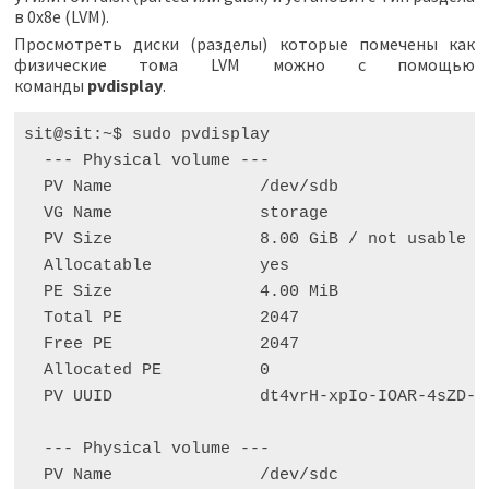
в 0x8e (LVM).
Просмотреть диски (разделы) которые помечены как
физические тома LVM можно с помощью
команды
pvdisplay
.
sit@sit:~$ sudo pvdisplay

  --- Physical volume ---

  PV Name               /dev/sdb

  VG Name               storage

  PV Size               8.00 GiB / not usable 4.
  Allocatable           yes

  PE Size               4.00 MiB

  Total PE              2047

  Free PE               2047

  Allocated PE          0

  PV UUID               dt4vrH-xpIo-IOAR-4sZD-Q9
  --- Physical volume ---

  PV Name               /dev/sdc
