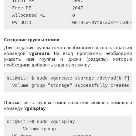
  Total PE              2047

  Free PE               2047

  Allocated PE          0

Создание группы томов
.
Для создания группы томов необходимо воспользоваться
командой
vgcreate
. На вход программы необходимо
указать имя группы и диски (разделы) которые
необходимо добавить в данную группу.
sit@sit:~$ sudo vgcreate storage /dev/sd[b-f]

Просмотреть группы томов в системе можно с помощью
команды
vgdisplay
.
sit@sit:~$ sudo vgdisplay

  --- Volume group ---
