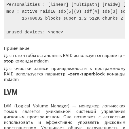
Personalities
:
[
linear
]
[
multipath
]
[
raid0
]
[
r
md0
:
active
raid10
sdb
[
5
](
S
)
sdf
[
4
]
sde
[
3
]
sdd
16760832
blocks
super
1.2
512
K
chunks
2
n
unused
devices
:
<
none
>
Примечание
Для того чтобы остановить RAID используется параметр
–
stop
команды mdadm.
Для очистки записи принадлежности к программному
RAID используется параметр
–zero-superblock
команды
mdadm.
LVM
LVM (Logical Volume Manager) — менеджер логических
томов является уникальной системой управления
дисковым пространством. Она позволяет с легкостью
использовать и эффективно управлять дисковым
пространством. Уменьшает общую нагруженность и