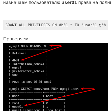
назначаем пользователю 
user01
 права на полн
GRANT ALL PRIVILEGES ON db01.* TO 'user01'@'%' 
Проверяем: