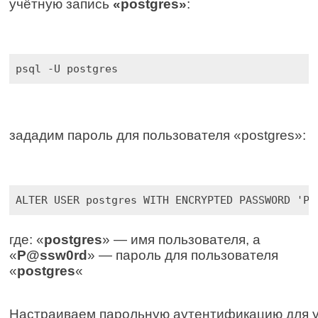
учётную запись 
«postgres»
:
psql -U postgres
зададим пароль для пользователя «postgres»:
ALTER USER postgres WITH ENCRYPTED PASSWORD 'P@
где: «
postgres
» — имя пользователя, а
«
P@ssw0rd
» — пароль для пользователя
«
postgres
«
Настраиваем парольную аутентификацию для у