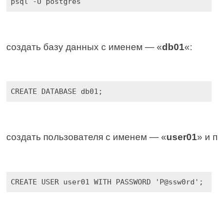
psql -U postgres
создать базу данных с именем — «
db01
«:
CREATE DATABASE db01;
создать пользователя с именем — «
user01
» и 
CREATE USER user01 WITH PASSWORD 'P@ssw0rd';