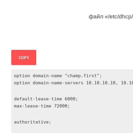
файл «/etc/dhcp
COPY