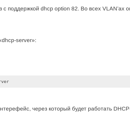
с поддержкой dhcp option 82. Во всех VLAN’ах о
«dhcp-server»:
rver
интерефейс, через который будет работать DHCP