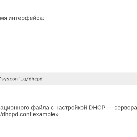
имя интерфейса:
/sysconfig/dhcpd
ационного файла с настройкой DHCP — сервера
p/dhcpd.conf.example»