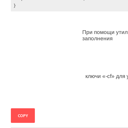
}
При помощи утили
заполнения
ключи «-cf» для
COPY