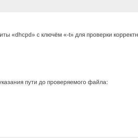
ты «dhcpd» с ключём «-t» для проверки корректно
 указания пути до проверяемого файла: