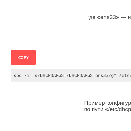
где «ens33» — 
COPY
sed -i "s/DHCPDARGS=/DHCPDARGS=ens33/g" /etc
Пример конфигур
по пути «/etc/dhc