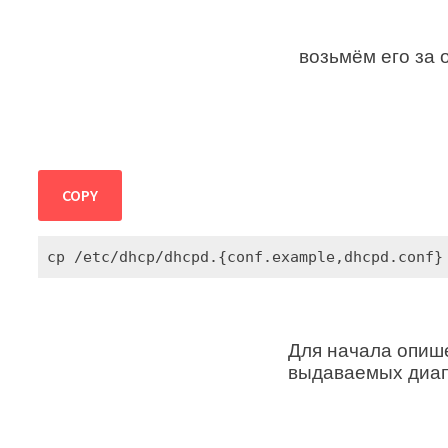
возьмём его за 
COPY
cp /etc/dhcp/dhcpd.{conf.example,dhcpd.conf}
Для начала опиш
выдаваемых диап