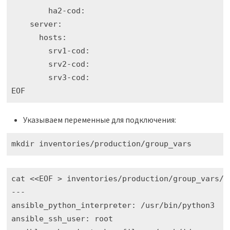
        ha2-cod:

    server:

      hosts:

        srv1-cod:

        srv2-cod:

        srv3-cod:

EOF
Указываем переменные для подключения:
mkdir inventories/production/group_vars
cat <<EOF > inventories/production/group_vars/al
---

ansible_python_interpreter: /usr/bin/python3

ansible_ssh_user: root
