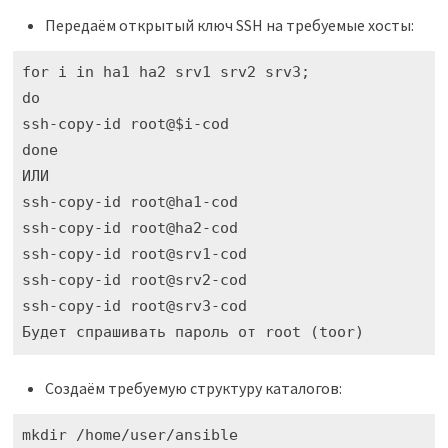
Передаём открытый ключ SSH на требуемые хосты:
for i in ha1 ha2 srv1 srv2 srv3;

do

ssh-copy-id root@$i-cod

done

ИЛИ

ssh-copy-id root@ha1-cod

ssh-copy-id root@ha2-cod

ssh-copy-id root@srv1-cod

ssh-copy-id root@srv2-cod

ssh-copy-id root@srv3-cod

Будет спрашивать пароль от root (toor)
Создаём требуемую структуру каталогов:
mkdir /home/user/ansible
