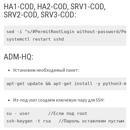
HA1-COD, HA2-COD, SRV1-COD,
SRV2-COD, SRV3-COD:
sed -i "s/#PermitRootLogin without-password/Per
systemctl restart sshd
ADM-HQ:
Установим необходимый пакет:
apt-get update && apt-get install -y python3-mo
Из-под user создаём ключевую пару для SSH:
su - user       //Если под root

ssh-keygen -t rsa   //Пароль оставляем пустым