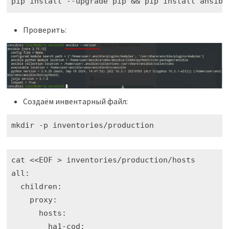
pip install --upgrade pip && pip install ansibl
Проверить:
Создаём инвентарный файл:
mkdir -p inventories/production
cat <<EOF > inventories/production/hosts

all:

  children:

    proxy:

      hosts:

        ha1-cod:
