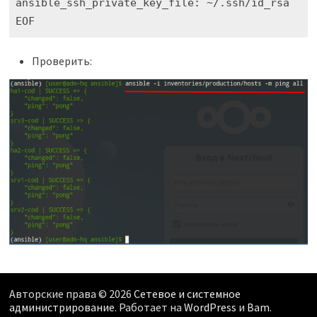
ansible_ssh_private_key_file: ~/.ssh/id_rsa

Проверить:
Авторские права © 2026
Сетевое и системное
администрирование
. Работает на
WordPress
и
Bam
.