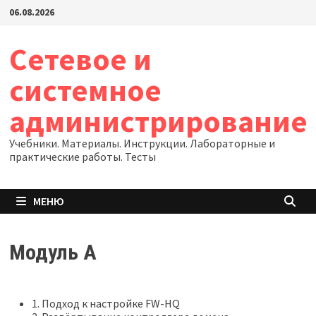
Перейти
06.08.2026
к
содержимому
Сетевое и
системное
администрирование
Учебники. Материалы. Инструкции. Лабораторные и
практические работы. Тесты
МЕНЮ
Модуль А
1. Подход к настройке FW-HQ