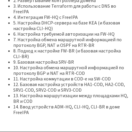
2. Развёртывание контроллера домена
3. Использование Terraform для работы с DNS во
FreeIPA
4. Интеграция FW-HQ с FreeIPA
5. Настройка DHCP-сервера на базе KEA (и базовая
настройка CLI-HQ)
6. Настройка требуемой авторизации на FW-HQ
7. Настройка обмена маршрутной информацией по
протоколу BGP, NAT и OSPF на RTR-BR
8. Подход к настройке FW-BR (и базовая настройка
CLI-BR)
9. Базовая настройка SRV-BR
10. Настройка обмена маршрутной информацией по
протоколу BGP и NAT на RTR-COD
11. Настройка коммутации в COD-е на SW-COD
12. Базовая настройка устройств HA1-COD, HA2-COD,
SRV1-COD, SRV2-COD и SRV3-COD
13. Настройка маршрутизации между площадками HQ,
BR и COD
14. Ввод устройств ADM-HQ, CLI-HQ, CLI-BR в доме
FreeIPA