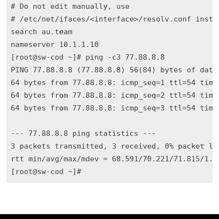
# Do not edit manually, use

# /etc/net/ifaces/<interface>/resolv.conf instea
search au.team

nameserver 10.1.1.10

[root@sw-cod ~]# ping -c3 77.88.8.8

PING 77.88.8.8 (77.88.8.8) 56(84) bytes of data.
64 bytes from 77.88.8.8: icmp_seq=1 ttl=54 time=
64 bytes from 77.88.8.8: icmp_seq=2 ttl=54 time=
64 bytes from 77.88.8.8: icmp_seq=3 ttl=54 time=
--- 77.88.8.8 ping statistics ---

3 packets transmitted, 3 received, 0% packet los
rtt min/avg/max/mdev = 68.591/70.221/71.815/1.31
[root@sw-cod ~]# 