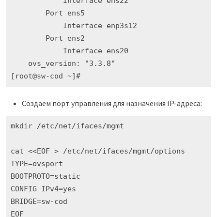
            Interface ens22

        Port ens5

            Interface enp3s12

        Port ens2

            Interface ens20

    ovs_version: "3.3.8"

[root@sw-cod ~]# 
Создаём порт управления для назначения IP-адреса:
mkdir /etc/net/ifaces/mgmt

cat <<EOF > /etc/net/ifaces/mgmt/options

TYPE=ovsport

BOOTPROTO=static

CONFIG_IPv4=yes

BRIDGE=sw-cod

EOF
