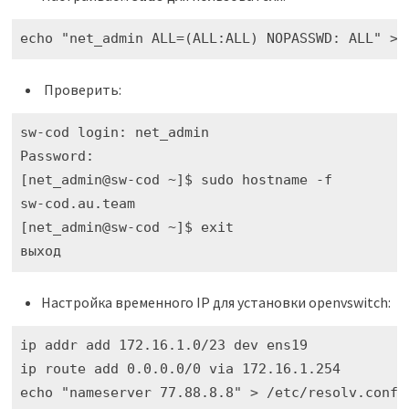
echo "net_admin ALL=(ALL:ALL) NOPASSWD: ALL" >>
Проверить:
sw-cod login: net_admin 

Password: 

[net_admin@sw-cod ~]$ sudo hostname -f

sw-cod.au.team

[net_admin@sw-cod ~]$ exit

Настройка временного IP для установки openvswitch:
ip addr add 172.16.1.0/23 dev ens19

ip route add 0.0.0.0/0 via 172.16.1.254

echo "nameserver 77.88.8.8" > /etc/resolv.conf