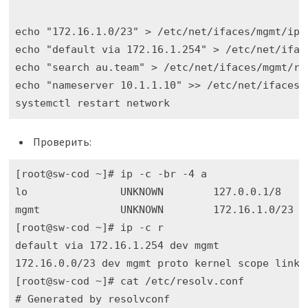
echo "172.16.1.0/23" > /etc/net/ifaces/mgmt/ipv4
echo "default via 172.16.1.254" > /etc/net/iface
echo "search au.team" > /etc/net/ifaces/mgmt/res
echo "nameserver 10.1.1.10" >> /etc/net/ifaces/m
Проверить:
[root@sw-cod ~]# ip -c -br -4 a

lo               UNKNOWN        127.0.0.1/8 

mgmt             UNKNOWN        172.16.1.0/23 

[root@sw-cod ~]# ip -c r

default via 172.16.1.254 dev mgmt 

172.16.0.0/23 dev mgmt proto kernel scope link s
[root@sw-cod ~]# cat /etc/resolv.conf

# Generated by resolvconf
