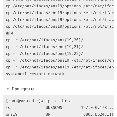
cp /etc/net/ifaces/ens19/options /etc/net/ifaces
cp /etc/net/ifaces/ens19/options /etc/net/ifaces
cp /etc/net/ifaces/ens19/options /etc/net/iface
cp /etc/net/ifaces/ens19/options /etc/net/iface
cp -r /etc/net/ifaces/ens{19,20}/ 

cp -r /etc/net/ifaces/ens{19,21}/ 

cp -r /etc/net/ifaces/ens{19,22}/ 

cp -r /etc/net/ifaces/ens19 /etc/net/ifaces/enp2
cp -r /etc/net/ifaces/ens19 /etc/net/ifaces/enp3
systemctl restart network
Проверить:
[root@sw-cod ~]# ip -c -br a

lo               UNKNOWN        127.0.0.1/8 ::1/
ens19            UP             fe80::be24:11ff: