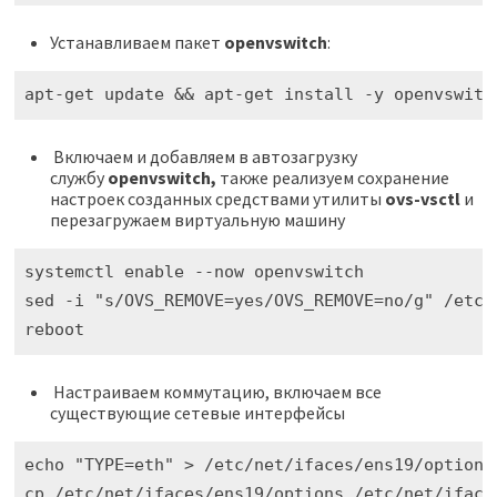
Устанавливаем пакет
openvswitch
:
apt-get update && apt-get install -y openvswitc
Включаем и добавляем в автозагрузку
службу
openvswitch,
также реализуем сохранение
настроек созданных средствами утилиты
ovs-vsctl
и
перезагружаем виртуальную машину
systemctl enable --now openvswitch

sed -i "s/OVS_REMOVE=yes/OVS_REMOVE=no/g" /etc/n
reboot
Настраиваем коммутацию, включаем все
существующие сетевые интерфейсы
echo "TYPE=eth" > /etc/net/ifaces/ens19/options

cp /etc/net/ifaces/ens19/options /etc/net/ifaces