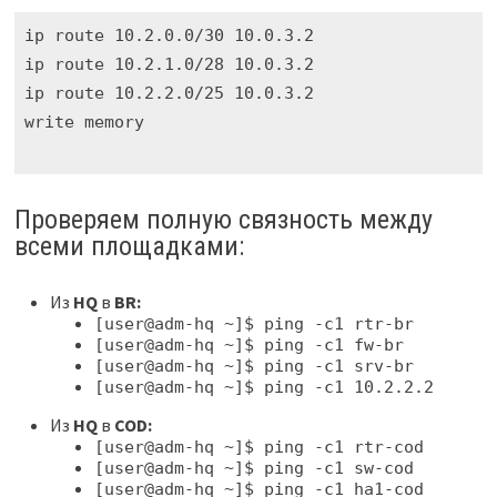
ip route 10.2.0.0/30 10.0.3.2

ip route 10.2.1.0/28 10.0.3.2

ip route 10.2.2.0/25 10.0.3.2

write memory
Проверяем полную связность между
всеми площадками:
Из
HQ
в
BR:
[user@adm-hq ~]$ ping -c1 rtr-br
[user@adm-hq ~]$ ping -c1 fw-br
[user@adm-hq ~]$ ping -c1 srv-br
[user@adm-hq ~]$ ping -c1 10.2.2.2
Из
HQ
в
COD:
[user@adm-hq ~]$ ping -c1 rtr-cod
[user@adm-hq ~]$ ping -c1 sw-cod
[user@adm-hq ~]$ ping -c1 ha1-cod