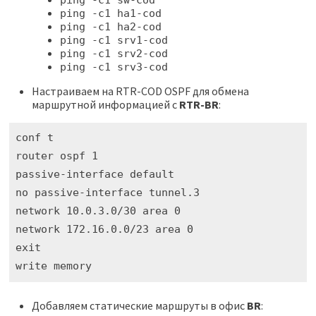
ping -c1 sw-cod
ping -c1 ha1-cod
ping -c1 ha2-cod
ping -c1 srv1-cod
ping -c1 srv2-cod
ping -c1 srv3-cod
Настраиваем на RTR-COD OSPF для обмена
маршрутной информацией с
RTR-BR
:
conf t

router ospf 1

passive-interface default

no passive-interface tunnel.3 

network 10.0.3.0/30 area 0

network 172.16.0.0/23 area 0

exit

write memory
Добавляем статические маршруты в офис
BR
: