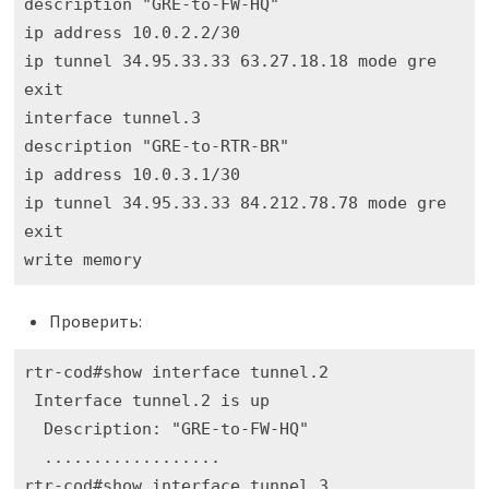
description "GRE-to-FW-HQ"

ip address 10.0.2.2/30

ip tunnel 34.95.33.33 63.27.18.18 mode gre

exit

interface tunnel.3

description "GRE-to-RTR-BR"

ip address 10.0.3.1/30

ip tunnel 34.95.33.33 84.212.78.78 mode gre

exit

write memory
Проверить:
rtr-cod#show interface tunnel.2

 Interface tunnel.2 is up

  Description: "GRE-to-FW-HQ"

  ..................

rtr-cod#show interface tunnel.3
