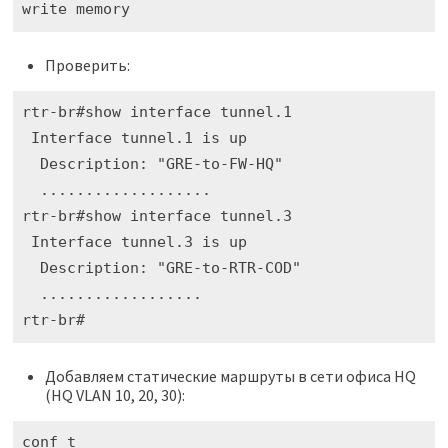
write memory
Проверить:
rtr-br#show interface tunnel.1

 Interface tunnel.1 is up

  Description: "GRE-to-FW-HQ"

  ...................

rtr-br#show interface tunnel.3

 Interface tunnel.3 is up

  Description: "GRE-to-RTR-COD"

  ..................

rtr-br#
Добавляем статические маршруты в сети офиса HQ
(HQ VLAN 10, 20, 30):
conf t
