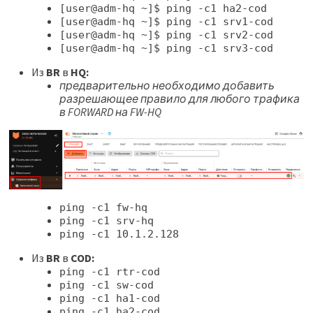
[user@adm-hq ~]$ ping -c1 ha2-cod
[user@adm-hq ~]$ ping -c1 srv1-cod
[user@adm-hq ~]$ ping -c1 srv2-cod
[user@adm-hq ~]$ ping -c1 srv3-cod
Из
BR
в
HQ:
предварительно необходимо добавить
разрешающее правило для любого трафика
в FORWARD на FW-HQ
ping -c1 fw-hq
ping -c1 srv-hq
ping -c1 10.1.2.128
Из
BR
в
COD:
ping -c1 rtr-cod
ping -c1 sw-cod
ping -c1 ha1-cod
ping -c1 ha2-cod