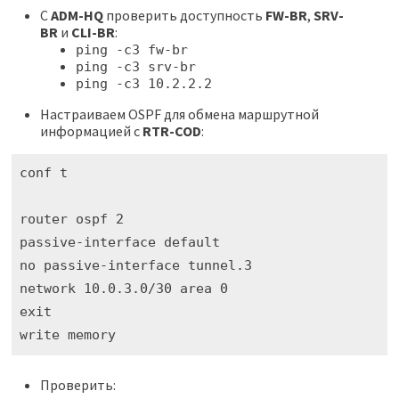
C
ADM-HQ
проверить доступность
FW-BR
,
SRV-
BR
и
CLI-BR
:
ping -c3 fw-br
ping -c3 srv-br
ping -c3 10.2.2.2
Настраиваем OSPF для обмена маршрутной
информацией с
RTR-COD
:
conf t

router ospf 2

passive-interface default

no passive-interface tunnel.3 

network 10.0.3.0/30 area 0

exit

write memory
Проверить: