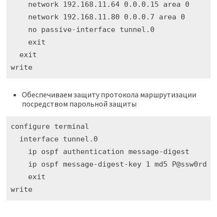
    network 192.168.11.64 0.0.0.15 area 0

    network 192.168.11.80 0.0.0.7 area 0

    no passive-interface tunnel.0

    exit

  exit

write
Обеспечиваем защиту протокола маршрутизации
посредством парольной защиты
configure terminal

  interface tunnel.0

    ip ospf authentication message-digest

    ip ospf message-digest-key 1 md5 P@ssw0rd

    exit

write