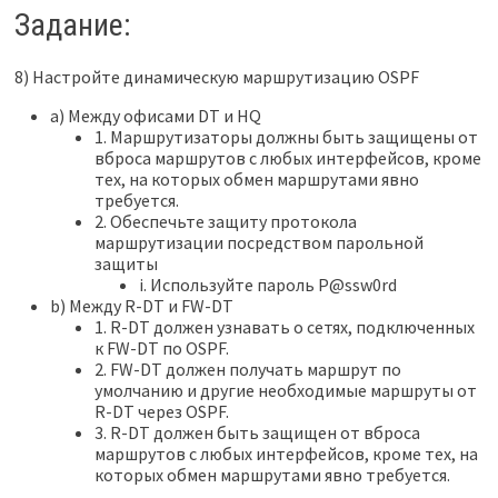
Задание:
8) Настройте динамическую маршрутизацию OSPF
a) Между офисами DT и HQ
1. Маршрутизаторы должны быть защищены от
вброса маршрутов с любых интерфейсов, кроме
тех, на которых обмен маршрутами явно
требуется.
2. Обеспечьте защиту протокола
маршрутизации посредством парольной
защиты
i. Используйте пароль P@ssw0rd
b) Между R-DT и FW-DT
1. R-DT должен узнавать о сетях, подключенных
к FW-DT по OSPF.
2. FW-DT должен получать маршрут по
умолчанию и другие необходимые маршруты от
R-DT через OSPF.
3. R-DT должен быть защищен от вброса
маршрутов с любых интерфейсов, кроме тех, на
которых обмен маршрутами явно требуется.