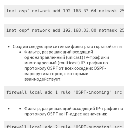
inet ospf network add 192.168.33.64 netmask 255
inet ospf network add 192.168.33.80 netmask 255
Создим следующие сетевые фильтры открытой сети:
Фильтр, разрешающий входящий
однонаправленный (unicast) IP-трафик и
многоадресный (multicast) IP-трафик по
протоколу OSPF от всех соседних OSPF-
маршрутизаторов, с которыми
взаимодействует:
firewall local add 1 rule "OSPF-incoming" src 1
Фильтр, разрешающий исходящий IP-трафик по
протоколу OSPF на IP-адрес назначения:
firewall local add 2 rule "OSPF-outgoing" src @