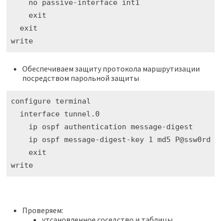
    no passive-interface int1

    exit

  exit

write
Обеспечиваем защиту протокола маршрутизации
посредством парольной защиты
configure terminal

  interface tunnel.0

    ip ospf authentication message-digest

    ip ospf message-digest-key 1 md5 P@ssw0rd

    exit

write
Проверяем:
утсановленное соседство и таблицы