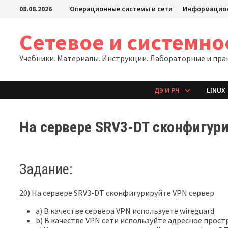
Перейти
08.08.2026
Операционные системы и сети
Информацион
к
содержимому
Сетевое и системн
Учебники. Материалы. Инструкции. Лабораторные и пра
ДЭ И РЧ
LINUX
На сервере SRV3-DT сконфигур
Задание:
20) На сервере SRV3-DT сконфигурируйте VPN сервер
a) В качестве сервера VPN используете wireguard.
b) В качестве VPN сети используйте адресное простр