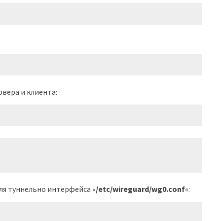
рвера и клиента:
я туннельно интерфейса «
/etc/wireguard/wg0.conf
«: