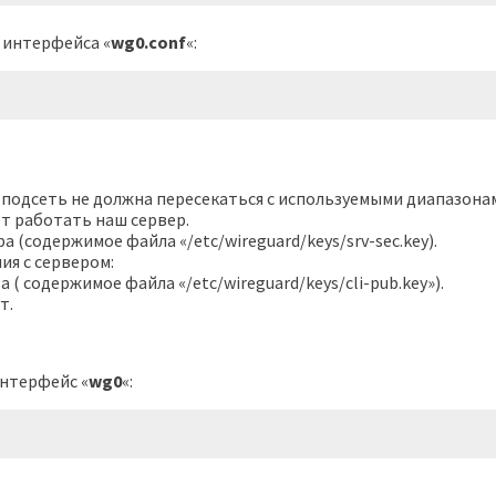
 интерфейса «
wg0.conf
«:
я подсеть не должна пересекаться с используемыми диапазона
т работать наш сервер.
 (содержимое файла «/etc/wireguard/keys/srv-sec.key).
ия с сервером:
( содержимое файла «/etc/wireguard/keys/cli-pub.key»).
т.
интерфейс «
wg0
«: