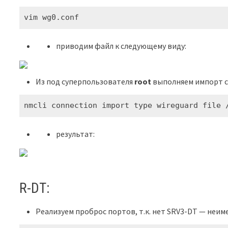
vim wg0.conf
приводим файл к следующему виду:
Из под суперпользователя
root
выполняем импорт 
nmcli connection import type wireguard file 
результат:
R-DT:
Реализуем проброс портов, т.к. нет SRV3-DT — неиме