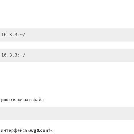
.16.3.3:~/
.16.3.3:~/
ию о ключах в файл:
 интерфейса «
wg0.conf
«: