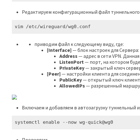
Редактируем конфигурационный файл туннельного
vim /etc/wireguard/wg0.conf
приводим файл к следующему виду, где:
[Interface]
— блок настроек для Сервера:
Address
— адрес в сети VPN. Данна
ListenPort
— порт, на котором буде
PrivateKey
— закрытый ключ сервера
[Peer]
— настройки клиента для соединен
PublicKey
— открытый ключ клиента 
AllowedIPs
— разрешенный маршру
Включаем и добавляем в автозагрузку туннельный 
systemctl enable --now wg-quick@wg0
Проверяем: