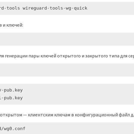
rd-tools wireguard-tools-wg-quick
 и ключей:
для генерации пары ключей открытого и закрытого типа для се
-pub.key

i-pub.key
открытом — клиентским ключам в конфигурационный файл дл
d/wg0.conf