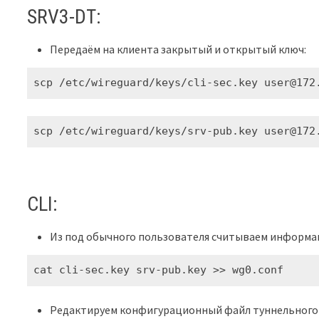
SRV3-DT:
Передаём на клиента закрытый и открытый ключ:
scp /etc/wireguard/keys/cli-sec.key user@172
scp /etc/wireguard/keys/srv-pub.key user@172
CLI:
Из под обычного пользователя считываем информац
cat cli-sec.key srv-pub.key >> wg0.conf
Редактируем конфигурационный файл туннельного