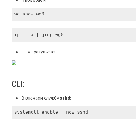
wg show wg0
ip -c a | grep wg0
результат:
CLI:
Включаем службу
sshd
:
systemctl enable --now sshd