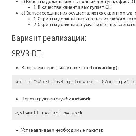
c) Клиенты должны иметь полный доступ к офису D
1. В качестве клиента выступает CLI
e) Запуск соединения осуществляется скриптом wg_c
1. Скрипты должны вызываться из любого ката
2. Скрипты должны запускаться от пользовате
Вариант реализации:
SRV3-DT:
Включаем перессылку пакетов (
forwarding
):
sed -i "s/net.ipv4.ip_forward = 0/net.ipv4.i
Перезагружаем службу
network
:
systemctl restart network
Устанавливаем необходимые пакеты: