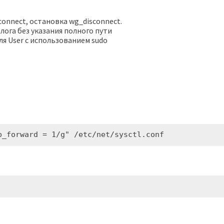
T
onnect, остановка wg_disconnect.
лога без указания полного пути
ля User с использованием sudo
p_forward = 1/g" /etc/net/sysctl.conf