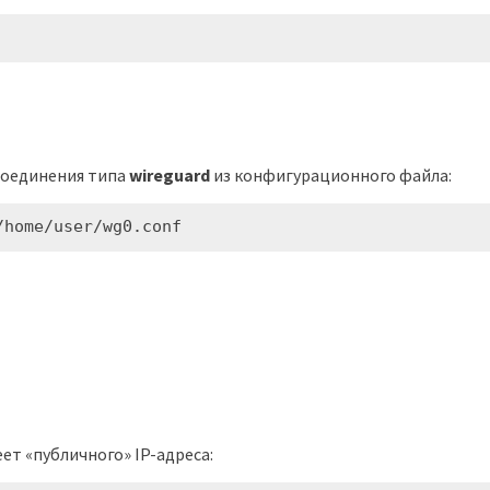
соединения типа
wireguard
из конфигурационного файла:
/home/user/wg0.conf
ет «публичного» IP-адреса: