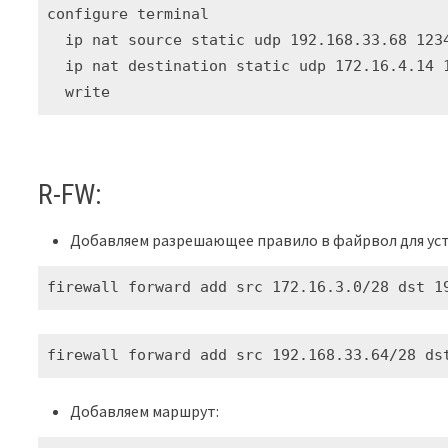
configure terminal

  ip nat source static udp 192.168.33.68 1234
  ip nat destination static udp 172.16.4.14 1
  write
R-FW:
Добавляем разрешающее правило в файрвол для уст
firewall forward add src 172.16.3.0/28 dst 1
firewall forward add src 192.168.33.64/28 ds
Добавляем маршрут: