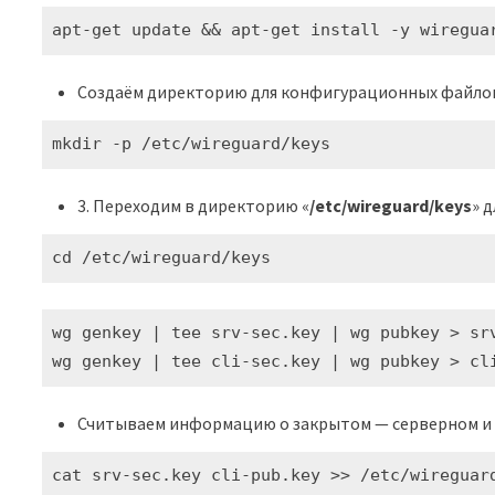
apt-get update && apt-get install -y wiregua
Создаём директорию для конфигурационных файлов
mkdir -p /etc/wireguard/keys
3.
Переходим в директорию «
/etc/wireguard/keys
» 
cd /etc/wireguard/keys
wg genkey | tee srv-sec.key | wg pubkey > srv
wg genkey | tee cli-sec.key | wg pubkey > cl
Считываем информацию о закрытом — серверном и 
cat srv-sec.key cli-pub.key >> /etc/wireguar