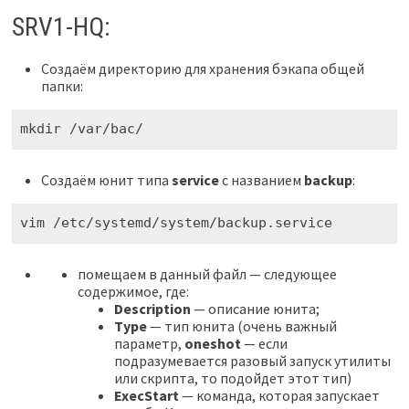
SRV1-HQ:
Создаём директорию для хранения бэкапа общей
папки:
mkdir /var/bac/
Создаём юнит типа
service
с названием
backup
:
vim /etc/systemd/system/backup.service
помещаем в данный файл — следующее
содержимое, где:
Description
— описание юнита;
Type
— тип юнита (очень важный
параметр,
oneshot
— если
подразумевается разовый запуск утилиты
или скрипта, то подойдет этот тип)
ExecStart
— команда, которая запускает