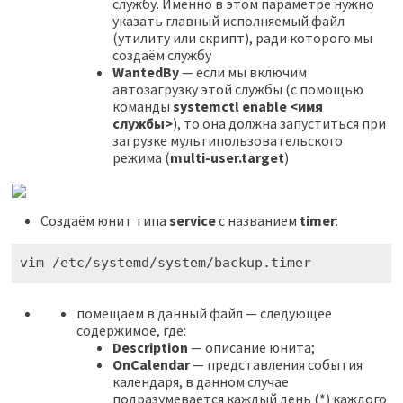
службу. Именно в этом параметре нужно
указать главный исполняемый файл
(утилиту или скрипт), ради которого мы
создаём службу
WantedBy
— если мы включим
автозагрузку этой службы (с помощью
команды
systemctl enable <имя
службы>
), то она должна запуститься при
загрузке мультипользовательского
режима (
multi-user.target
)
Создаём юнит типа
service
с названием
timer
:
vim /etc/systemd/system/backup.timer
помещаем в данный файл — следующее
содержимое, где:
Description
— описание юнита;
OnCalendar
— представления события
календаря, в данном случае
подразумевается каждый день (*) каждого