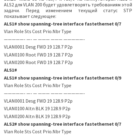
ALS2 для VLAN 200 будет удовлетворять требованиям этой
задачи. Перед изменением текущий статус STP
показывает следующее:
ALS1
#
show spanning-tree interface fastethernet 0/7
Vlan Role Sts Cost Prio.Nbr Type
—————- —- — ——— ——— —————-
VLAN0001 Desg FWD 19 128.7 P2p
VLAN0100 Root FWD 19 128.7 P2p
VLAN0200 Root FWD 19 128.7 P2p
ALS1
#
ALS1
#
show spanning-tree interface fastethernet 0/9
Vlan Role Sts Cost Prio.Nbr Type
—————- —- — ——— ——— —————-
VLAN0001 Desg FWD 19 128.9 P2p
VLAN0100 Altn BLK 19 128.9 P2p
VLAN0200 Altn BLK 19 128.9 P2p
ALS2
#
show spanning-tree interface fastethernet 0/7
Vlan Role Sts Cost Prio.Nbr Type