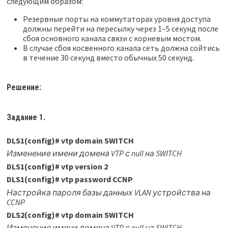
следующим образом:
Резервные порты на коммутаторах уровня доступа
должны перейти на пересылку через 1–5 секунд после
сбоя основного канала связи с корневым мостом.
В случае сбоя косвенного канала сеть должна сойтись
в течение 30 секунд вместо обычных 50 секунд.
Решение:
Задание 1.
DLS1(config)
#
vtp domain SWITCH
Изменение имени домена VTP с null на SWITCH
DLS1(config)
#
vtp version 2
DLS1(config)
#
vtp password CCNP
Настройка пароля базы данных VLAN устройства на
CCNP
DLS2(config)
#
vtp domain SWITCH
Изменение имени домена VTP с null на SWITCH