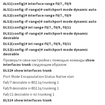
ALS1(config)
#
interface range f0/7 , f0/9
ALS1(config-if-range)
#
switchport mode dynamic auto
ALS2(config)
#
interface range f0/7 , f0/9
ALS2(config-if-range)
#
switchport mode dynamic auto
DLS1(config)
#
int range f0/7 , f0/9 , f0/11
DLS1(config-if-range)
#
switchport mode dynamic
desirable
DLS2(config)
#
int range f0/7 , f0/9 , f0/11
DLS2(config-if-range)
#
switchport mode dynamic
desirable
Проверьте свои настройки с помощью команды
show
interfaces trunk
следующим образом:
DLS2
#
show interfaces trunk
Port Mode Encapsulation Status Native vlan
Fa0/7 desirable n-802.1q trunking 1
Fa0/9 desirable n-802.1q trunking 1
Fa0/11 desirable n-isl trunking 1
DLS1
#
show interfaces trunk