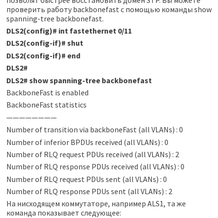
проверить работу backbonefast с помощью команды show
spanning-tree backbonefast.
DLS2(config)
#
int fastethernet 0/11
DLS2(config-if)
#
shut
DLS2(config-if)
#
end
DLS2
#
DLS2
#
show spanning-tree backbonefast
BackboneFast is enabled
BackboneFast statistics
————————
Number of transition via backboneFast (all VLANs) : 0
Number of inferior BPDUs received (all VLANs) : 0
Number of RLQ request PDUs received (all VLANs) : 2
Number of RLQ response PDUs received (all VLANs) : 0
Number of RLQ request PDUs sent (all VLANs) : 0
Number of RLQ response PDUs sent (all VLANs) : 2
На нисходящем коммутаторе, например ALS1, та же
команда показывает следующее: