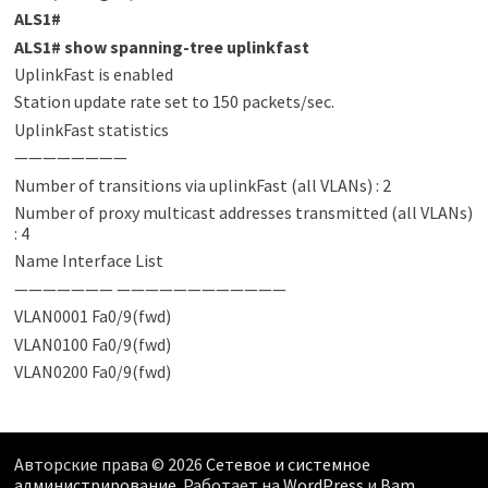
ALS1
#
ALS1
#
show spanning-tree uplinkfast
UplinkFast is enabled
Station update rate set to 150 packets/sec.
UplinkFast statistics
————————
Number of transitions via uplinkFast (all VLANs) : 2
Number of proxy multicast addresses transmitted (all VLANs)
: 4
Name Interface List
——————— ————————————
VLAN0001 Fa0/9(fwd)
VLAN0100 Fa0/9(fwd)
VLAN0200 Fa0/9(fwd)
Авторские права © 2026
Сетевое и системное
администрирование
. Работает на
WordPress
и
Bam
.