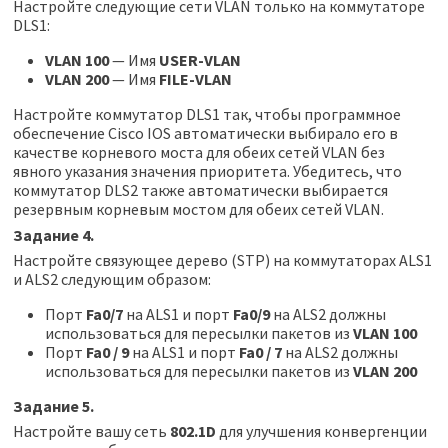
Настройте следующие сети VLAN только на коммутаторе
DLS1:
VLAN 100
— Имя
USER-VLAN
VLAN 200
— Имя
FILE-VLAN
Настройте коммутатор DLS1 так, чтобы программное
обеспечение Cisco IOS автоматически выбирало его в
качестве корневого моста для обеих сетей VLAN без
явного указания значения приоритета. Убедитесь, что
коммутатор DLS2 также автоматически выбирается
резервным корневым мостом для обеих сетей VLAN.
Задание 4.
Настройте связующее дерево (STP) на коммутаторах ALS1
и ALS2 следующим образом:
Порт
Fa0/7
на ALS1 и порт
Fa0/9
на ALS2 должны
использоваться для пересылки пакетов из
VLAN 100
Порт
Fa0 / 9
на ALS1 и порт
Fa0 / 7
на ALS2 должны
использоваться для пересылки пакетов из
VLAN 200
Задание 5.
Настройте вашу сеть
802.1D
для улучшения конвергенции