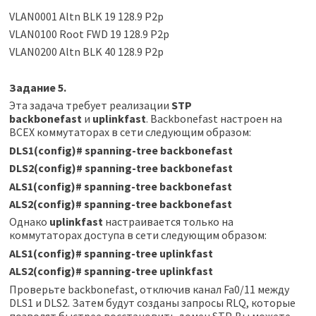
VLAN0001 Altn BLK 19 128.9 P2p
VLAN0100 Root FWD 19 128.9 P2p
VLAN0200 Altn BLK 40 128.9 P2p
Задание 5.
Эта задача требует реализации
STP
backbonefast
и
uplinkfast
. Backbonefast настроен на
ВСЕХ коммутаторах в сети следующим образом:
DLS1(config)
#
spanning-tree backbonefast
DLS2(config)
#
spanning-tree backbonefast
ALS1(config)
#
spanning-tree backbonefast
ALS2(config)
#
spanning-tree backbonefast
Однако
uplinkfast
настраивается только на
коммутаторах доступа в сети следующим образом:
ALS1(config)
#
spanning-tree uplinkfast
ALS2(config)
#
spanning-tree uplinkfast
Проверьте backbonefast, отключив канал Fa0/11 между
DLS1 и DLS2. Затем будут созданы запросы RLQ, которые
позволят быстрее восстановить домен STP. Вы можете