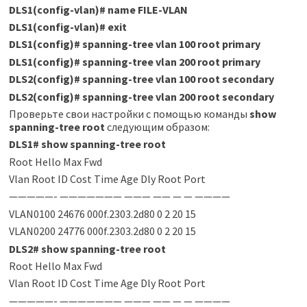
DLS1(config-vlan)
#
name FILE-VLAN
DLS1(config-vlan)
#
exit
DLS1(config)
#
spanning-tree vlan 100 root primary
DLS1(config)
#
spanning-tree vlan 200 root primary
DLS2(config)
#
spanning-tree vlan 100 root secondary
DLS2(config)
#
spanning-tree vlan 200 root secondary
Проверьте свои настройки с помощью команды
show
spanning-tree root
следующим образом:
DLS1
#
show spanning-tree root
Root Hello Max Fwd
Vlan Root ID Cost Time Age Dly Root Port
—————- ——————— ——— —— — — ————
VLAN0100 24676 000f.2303.2d80 0 2 20 15
VLAN0200 24776 000f.2303.2d80 0 2 20 15
DLS2
#
show spanning-tree root
Root Hello Max Fwd
Vlan Root ID Cost Time Age Dly Root Port
—————- ——————— ——— —— — — ————