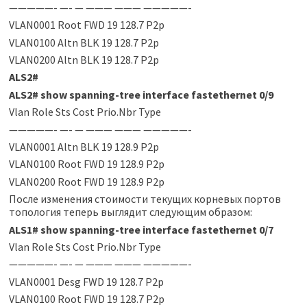
—————- —- — ——— ——— —————-
VLAN0001 Root FWD 19 128.7 P2p
VLAN0100 Altn BLK 19 128.7 P2p
VLAN0200 Altn BLK 19 128.7 P2p
ALS2
#
ALS2
#
show spanning-tree interface fastethernet 0/9
Vlan Role Sts Cost Prio.Nbr Type
—————- —- — ——— ——— —————-
VLAN0001 Altn BLK 19 128.9 P2p
VLAN0100 Root FWD 19 128.9 P2p
VLAN0200 Root FWD 19 128.9 P2p
После изменения стоимости текущих корневых портов
топология теперь выглядит следующим образом:
ALS1
#
show spanning-tree interface fastethernet 0/7
Vlan Role Sts Cost Prio.Nbr Type
—————- —- — ——— ——— —————-
VLAN0001 Desg FWD 19 128.7 P2p
VLAN0100 Root FWD 19 128.7 P2p