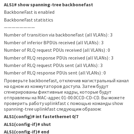
ALS1
#
show spanning-tree backbonefast
BackboneFast is enabled
BackboneFast statistics
————————
Number of transition via backboneFast (all VLANs) : 3
Number of inferior BPDUs received (all VLANs) : 3
Number of RLQ request PDUs received (all VLANs) : 0
Number of RLQ response PDUs received (all VLANs) : 3
Number of RLQ request PDUs sent (all VLANs) : 3
Number of RLQ response PDUs sent (all VLANs) : 0
Проверьте backbonefast, отключив магистральный канал
на одном из коммутаторов доступа. Затем будут
сгенерированы фиктивные кадры, которые будут
отправлены на MAC-адрес 01-00.0CCD-CD-CD. Вы можете
проверить работу uplinkfast с помощью команды show
spanning-tree uplinkfast следующим образом:
ALS1(config)
#
int fastethernet 0/7
ALS1(config-if)
#
shut
ALS1(config-if)
#
end