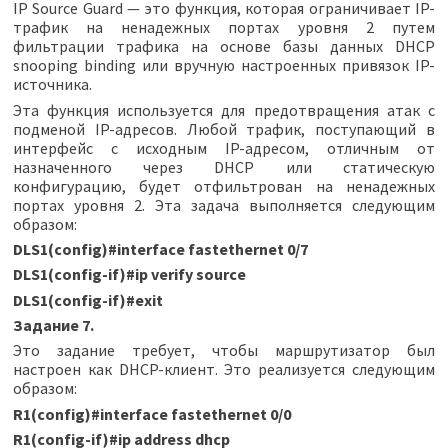
IP Source Guard — это функция, которая ограничивает IP-
трафик на ненадежных портах уровня 2 путем
фильтрации трафика на основе базы данных DHCP
snooping binding или вручную настроенных привязок IP-
источника.
Эта функция используется для предотвращения атак с
подменой IP-адресов. Любой трафик, поступающий в
интерфейс с исходным IP-адресом, отличным от
назначенного через DHCP или статическую
конфигурацию, будет отфильтрован на ненадежных
портах уровня 2. Эта задача выполняется следующим
образом:
DLS1(config)#interface fastethernet 0/7
DLS1(config-if)#ip verify source
DLS1(config-if)#exit
Задание 7.
Это задание требует, чтобы маршрутизатор был
настроен как DHCP-клиент. Это реализуется следующим
образом:
R1(config)#interface fastethernet 0/0
R1(config-if)#ip address dhcp