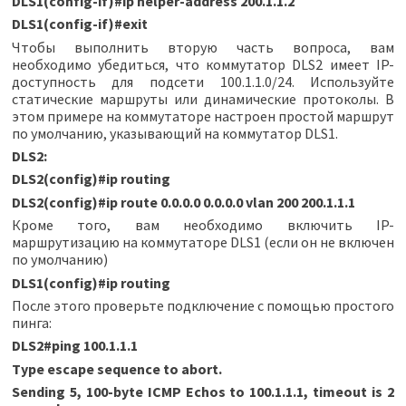
DLS1(config-if)#ip helper-address 200.1.1.2
DLS1(config-if)#exit
Чтобы выполнить вторую часть вопроса, вам
необходимо убедиться, что коммутатор DLS2 имеет IP-
доступность для подсети 100.1.1.0/24. Используйте
статические маршруты или динамические протоколы. В
этом примере на коммутаторе настроен простой маршрут
по умолчанию, указывающий на коммутатор DLS1.
DLS2:
DLS2(config)#ip routing
DLS2(config)#ip route 0.0.0.0 0.0.0.0 vlan 200 200.1.1.1
Кроме того, вам необходимо включить IP-
маршрутизацию на коммутаторе DLS1 (если он не включен
по умолчанию)
DLS1(config)#ip routing
После этого проверьте подключение с помощью простого
пинга:
DLS2#ping 100.1.1.1
Type escape sequence to abort.
Sending 5, 100-byte ICMP Echos to 100.1.1.1, timeout is 2