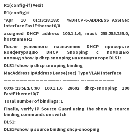
R1(config-if)#exit
R1(config)#
*Apr 10 01:33:28.183: %DHCP-6-ADDRESS_ASSIGN:
Interface FastEthernet0/0
assigned DHCP address 100.1.1.6, mask 255.255.255.0,
hostname R1
После успешного назначения
DHCP проверьте
конфигурацию
DHCP
Snooping с помощью
команд
show
ip
dhcp
snooping на коммутаторе
DLS1:
DLS1#show ip dhcp snooping binding
MacAddress IpAddress Lease(sec) Type VLAN Interface
—————— ————— ———- ————- —- ———————
00:0F:23:5E:EC:80 100.1.1.6 28602 dhcp-snooping 100
FastEthernet0/7
Total number of bindings: 1
Finally, verify IP Source Guard using the show ip source
binding commands on switch
DLS1:
DLS1#show ip source binding dhcp-snooping