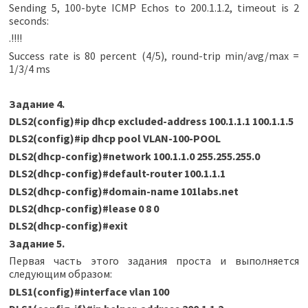
Sending 5, 100-byte ICMP Echos to 200.1.1.2, timeout is 2
seconds:
.!!!!
Success rate is 80 percent (4/5), round-trip min/avg/max =
1/3/4 ms
Задание 4.
DLS2(config)#ip dhcp excluded-address 100.1.1.1 100.1.1.5
DLS2(config)#ip dhcp pool VLAN-100-POOL
DLS2(dhcp-config)#network 100.1.1.0 255.255.255.0
DLS2(dhcp-config)#default-router 100.1.1.1
DLS2(dhcp-config)#domain-name 101labs.net
DLS2(dhcp-config)#lease 0 8 0
DLS2(dhcp-config)#exit
Задание 5.
Первая часть этого задания проста и выполняется
следующим образом:
DLS1(config)#interface vlan 100