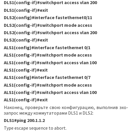
DLS1(config-if)#switchport access vlan 200
DLS1(config-if)#exit
DLS2(config)#interface fastethernet0/11
DLS2(config-if)#switchport mode access
DLS2(config-if)#switchport access vlan 200
DLS2(config-if)#exit
ALS1(config)#interface fastethernet 0/1
ALS1(config-if)#switchport mode access
ALS1(config-if)#switchport access vlan 100
ALS1(config-if)#exit
ALS1(config)#interface fastethernet 0/7
ALS1(config-if)#switchport mode access
ALS1(config-if)#switchport access vlan 100
ALS1(config-if)#exit
Наконец, проверьте свою конфигурацию, выполнив эхо-
запрос между коммутаторами DLS1 и DLS2:
DLS1#ping 200.1.1.2
Type escape sequence to abort.