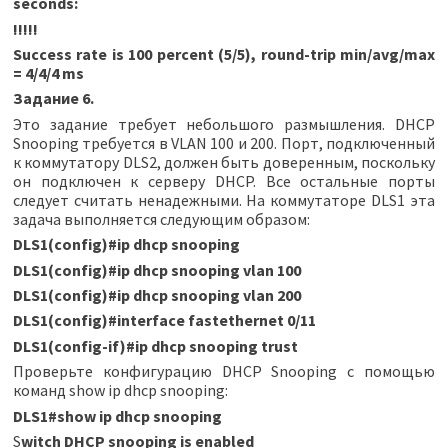
seconds:
!!!!!
Success rate is 100 percent (5/5), round-trip min/avg/max
= 4/4/4 ms
Задание 6.
Это задание требует небольшого размышления. DHCP
Snooping требуется в VLAN 100 и 200. Порт, подключенный
к коммутатору DLS2, должен быть доверенным, поскольку
он подключен к серверу DHCP. Все остальные порты
следует считать ненадежными. На коммутаторе DLS1 эта
задача выполняется следующим образом:
DLS1(config)#ip dhcp snooping
DLS1(config)#ip dhcp snooping vlan 100
DLS1(config)#ip dhcp snooping vlan 200
DLS1(config)#interface fastethernet 0/11
DLS1(config-if)#ip dhcp snooping trust
Проверьте конфигурацию DHCP Snooping с помощью
команд show ip dhcp snooping:
DLS1#show ip dhcp snooping
S
witch DHCP snooping is enabled