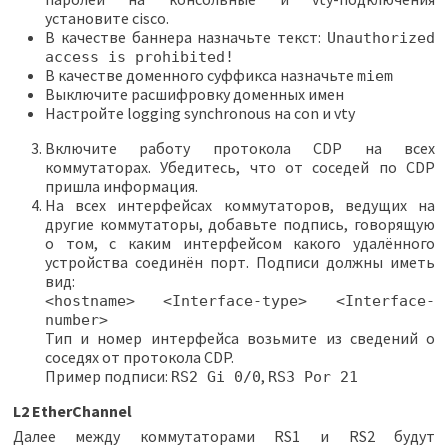
установите cisco.
В качестве баннера назначьте текст:
Unauthorized
access is prohibited!
В качестве доменного суффикса назначьте
miem
Выключите расшифровку доменных имен
Настройте logging synchronous на con и vty
Включите работу протокола CDP на всех
коммутаторах. Убедитесь, что от соседей по CDP
пришла информация.
На всех интерфейсах коммутаторов, ведущих на
другие коммутаторы, добавьте подпись, говорящую
о том, с каким интерфейсом какого удалённого
устройства соединён порт. Подписи должны иметь
вид:
<hostname> <Interface-type> <Interface-
number>
Тип и номер интерфейса возьмите из сведений о
соседях от протокола CDP.
Пример подписи:
,
RS2 Gi 0/0
RS3 Por 21
L2 EtherChannel
Далее между коммутаторами RS1 и RS2 будут