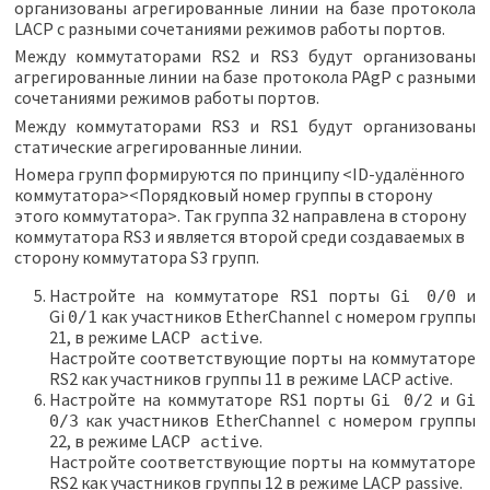
организованы агрегированные линии на базе протокола
LACP с разными сочетаниями режимов работы портов.
Между коммутаторами RS2 и RS3 будут организованы
агрегированные линии на базе протокола PAgP с разными
сочетаниями режимов работы портов.
Между коммутаторами RS3 и RS1 будут организованы
статические агрегированные линии.
Номера групп формируются по принципу <ID-удалённого
коммутатора><Порядковый номер группы в сторону
этого коммутатора>. Так группа 32 направлена в сторону
коммутатора RS3 и является второй среди создаваемых в
сторону коммутатора S3 групп.
Настройте на коммутаторе RS1 порты
и
Gi 0/0
Gi
как участников EtherChannel с номером группы
0/1
21, в режиме
.
LACP active
Настройте соответствующие порты на коммутаторе
RS2 как участников группы 11 в режиме LACP active.
Настройте на коммутаторе RS1 порты
и
Gi 0/2
Gi
как участников EtherChannel с номером группы
0/3
22, в режиме
.
LACP active
Настройте соответствующие порты на коммутаторе
RS2 как участников группы 12 в режиме LACP passive.