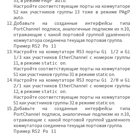
33, в режиме
.
PAgP auto
Настройте соответствующие порты на коммутаторе
S2 как участников группы 13 тоже в режиме PAgP
auto.
Добавьте на созданные интерфейсы типа
PortChannel подписи, аналогичные подписям из п.10,
отражающие с какой портовой группой удалённого
коммутатора соединена текущая портовая группа.
Пример:
RS2 Po 11
Настройте на коммутаторе RS3 порты
и
Gi 1/2
Gi
как участников EtherChannel с номером группы
1/3
11, в режиме
.
static on
Настройте соответствующие порты на коммутаторе
S1 как участников группы 31 в режиме static on.
Настройте на коммутаторе RS3 порты
и
Gi 2/0
Gi
как участников EtherChannel с номером группы
2/1
12, в режиме
.
static on
Настройте соответствующие порты на коммутаторе
S1 как участников группы 32 в режиме static on.
Добавьте на созданные интерфейсы типа
PortChannel подписи, аналогичные подписям из п.10,
отражающие с какой портовой группой удалённого
коммутатора соединена текущая портовая группа.
Пример:
RS2 Po 11