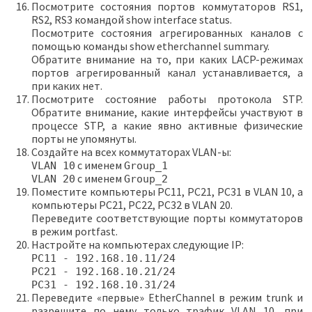
Посмотрите состояния портов коммутаторов RS1,
RS2, RS3 командой show interface status.
Посмотрите состояния агрегированных каналов с
помощью команды show etherchannel summary.
Обратите внимание на то, при каких LACP-режимах
портов агрегированный канал устанавливается, а
при каких нет.
Посмотрите состояние работы протокола STP.
Обратите внимание, какие интерфейсы участвуют в
процессе STP, а какие явно активные физические
порты не упомянуты.
Создайте на всех коммутаторах VLAN-ы:
с именем
VLAN 10
Group_1
с именем
VLAN 20
Group_2
Поместите компьютеры PC11, PC21, PC31 в VLAN 10, а
компьютеры PC21, PC22, PC32 в VLAN 20.
Переведите соответствующие порты коммутаторов
в режим portfast.
Настройте на компьютерах следующие IP:
PC11 - 192.168.10.11/24
PC21 - 192.168.10.21/24
PC31 - 192.168.10.31/24
Переведите «первые» EtherChannel в режим trunk и
разрешите по нему только трафик VLAN 10, при