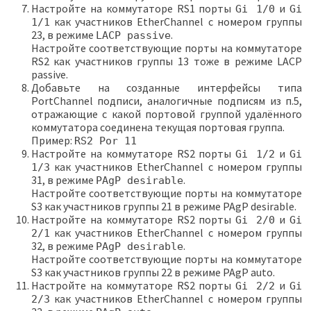
Настройте на коммутаторе RS1 порты
и
Gi 1/0
Gi
как участников EtherChannel с номером группы
1/1
23, в режиме
.
LACP passive
Настройте соответствующие порты на коммутаторе
RS2 как участников группы 13 тоже в режиме LACP
passive.
Добавьте на созданные интерфейсы типа
PortChannel подписи, аналогичные подписям из п.5,
отражающие с какой портовой группой удалённого
коммутатора соединена текущая портовая группа.
Пример:
RS2 Por 11
Настройте на коммутаторе RS2 порты
и
Gi 1/2
Gi
как участников EtherChannel с номером группы
1/3
31, в режиме
.
PAgP desirable
Настройте соответствующие порты на коммутаторе
S3 как участников группы 21 в режиме PAgP desirable.
Настройте на коммутаторе RS2 порты
и
Gi 2/0
Gi
как участников EtherChannel с номером группы
2/1
32, в режиме
.
PAgP desirable
Настройте соответствующие порты на коммутаторе
S3 как участников группы 22 в режиме PAgP auto.
Настройте на коммутаторе RS2 порты
и
Gi 2/2
Gi
как участников EtherChannel с номером группы
2/3