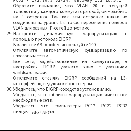
PC32 - 172.16.3.32/24, Gateway 172.16.3.1
Обратите внимание, что VLAN 20 в текущей
топологии у каждого коммутатора свой, он «разбит»
на 3 островка. Так как эти островки никак не
соединены на уровне L2, такое пересечение номеров
VLAN для разных IP-сетей допустимо.
Настройте динамическую маршрутизацию c
помощью протокола EIGRP.
В качестве
используйте 100.
AS number
Отключите автоматическую суммаризацию по
классовым сетям
Все сети, задействованные на коммутаторе, в
настройках EIGRP укажите явно с указанием
winldcard-маски.
Отключите отсылку EIGRP сообщений на L3-
интерфейсах, ведущих к копьютерам.
Убедитесь, что EIGRP-соседства установились.
Убедитесь, что таблицы маршрутизации имеют все
необходимые сети.
Убедитесь, что компьютеры PC12, PC22, PC32
пингуют друг друга.