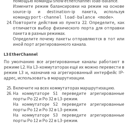
помощью команды show etherchannel load-balance.
Измените режим балансировки на режим на основе
source-ip и destination-ip пакета, используя
команду
.
port-channel load-balance <mode>
Повторите действия из пункта 22. Определите, как
отличается выбор физического порта для отправки
пакета в разных режимах.
Определите почему пакеты отправляются в тот или
иной порт агрегированного канала.
L3 EtherChannel
По умолчанию все агрегированные каналы работают в
режиме L2. На L3-коммутаторах ещё их можно перевести в
режим L3 и, назначив на агрегированный интерфейс IP-
адрес, использовать в маршрутизации.
Включите на всех коммутаторах маршрутизацию.
На коммутаторе S1 переведите агрегированные
порты Po 22 и Po 32 в L3-режим.
На коммутаторе S2 переведите агрегированные
порты Po 12 и Po 32 в L3-режим.
На коммутаторе S3 переведите агрегированные
порты Po 12 и Po 22 в L3-режим.