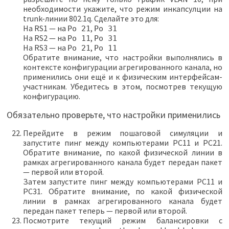
необходимости укажите, что режим инкапсулции на
trunk-линии 802.1q. Сделайте это для:
На RS1 — на
,
Po 21
Po 31
На RS2 — на
,
Po 11
Po 31
На RS3 — на
,
Po 21
Po 11
Обратите внимание, что настройки выполнялись в
контексте конфигурации агрегированного канала, но
применились они ещё и к физическим интерфейсам-
участникам. Убедитесь в этом, посмотрев текущую
конфигурацию.
Обязательно проверьте, что настройки применились
Перейдите в режим пошаговой симуляции и
запустите пинг между компьютерами PC11 и PC21.
Обратите внимание, по какой физической линии в
рамках агрегированного канала будет передан пакет
— первой или второй.
Затем запустите пинг между компьютерами PC11 и
PC31. Обратите внимание, по какой физической
линии в рамках агрегированного канала будет
передан пакет теперь — первой или второй.
Посмотрите текущий режим балансировки с