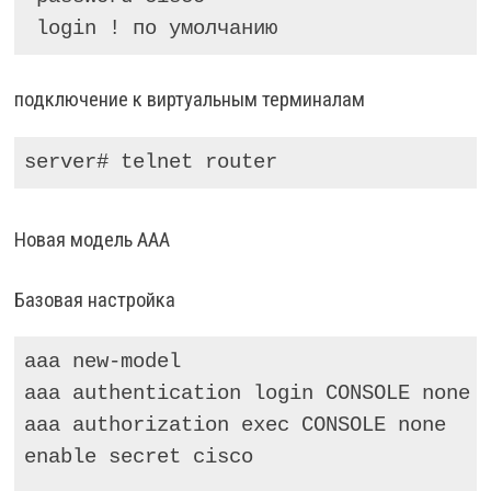
 login ! по умолчанию
подключение к виртуальным терминалам
server# telnet router
Новая модель AAA
Базовая настройка
aaa new-model

aaa authentication login CONSOLE none

aaa authorization exec CONSOLE none

enable secret cisco
