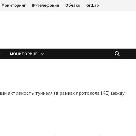
Мониторинг
IP-телефония
Облако
GitLab
е
МОНИТОРИНГ
и активность туннеля (в рамках протокола IKE) между