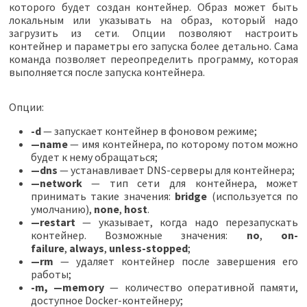
которого будет создан контейнер. Образ может быть
локальным или указывать на образ, который надо
загрузить из сети. Опции позволяют настроить
контейнер и параметры его запуска более детально. Сама
команда позволяет переопределить программу, которая
выполняется после запуска контейнера.
Опции:
-d
— запускает контейнер в фоновом режиме;
—name
— имя контейнера, по которому потом можно
будет к нему обращаться;
—dns
— устанавливает DNS-серверы для контейнера;
—network
— тип сети для контейнера, может
принимать такие значения:
bridge
(используется по
умолчанию),
none
,
host
.
—restart
— указывает, когда надо перезапускать
контейнер. Возможные значения:
no
,
on-
failure
,
always
,
unless-stopped
;
—rm
— удаляет контейнер после завершения его
работы;
-m, —memory
— количество оперативной памяти,
доступное Docker-контейнеру;